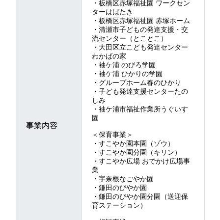
・板橋区赤塚福祉園 ワークセン
ターはばたき
・板橋区赤塚福祉園 赤塚ホーム
・清瀬市子どもの発達支援・交
流センター（とことこ）
・大田区立こども発達センター
わかばの家
・袖ケ浦 のびろ学園
・袖ケ浦 ひかりの学園
・グループホーム春のひかり
・子ども発達支援センターたの
しみ
・袖ケ浦市福祉作業所うぐいす
園
事業内容
＜保育事業＞
・すこやか園本園（ゾウ）
・すこやか園分園（キリン）
・すこやか広場 おでかけ広場事
業
・宇奈根なごやか園
・鎌田のびやか園
・鎌田のびやか園分園（送迎保
育ステーション）