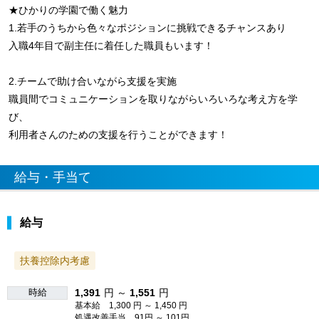
★ひかりの学園で働く魅力
1.若手のうちから色々なポジションに挑戦できるチャンスあり
入職4年目で副主任に着任した職員もいます！
2.チームで助け合いながら支援を実施
職員間でコミュニケーションを取りながらいろいろな考え方を学
び、
利用者さんのための支援を行うことができます！
給与・手当て
給与
扶養控除内考慮
時給
1,391
円 ～
1,551
円
基本給 1,300 円 ～ 1,450 円
処遇改善手当 91円 ～ 101円