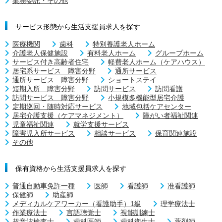
業務委託・その他
サービス形態から生活支援員求人を探す
医療機関
歯科
特別養護老人ホーム
介護老人保健施設
有料老人ホーム
グループホーム
サービス付き高齢者住宅
軽費老人ホーム（ケアハウス）
居宅系サービス 障害分野
通所サービス
通所サービス 障害分野
ショートステイ
短期入所 障害分野
訪問サービス
訪問看護
訪問サービス 障害分野
小規模多機能型居宅介護
定期巡回・随時対応サービス
地域包括ケアセンター
居宅介護支援（ケアマネジメント）
障がい者福祉関連
児童福祉関連
就労支援サービス
障害児入所サービス
相談サービス
保育関連施設
その他
保有資格から生活支援員求人を探す
普通自動車免許一種
医師
看護師
准看護師
保健師
助産師
メディカルケアワーカー（看護助手）1級
理学療法士
作業療法士
言語聴覚士
視能訓練士
超音波検査士
歯科医師
歯科衛生士
薬剤師