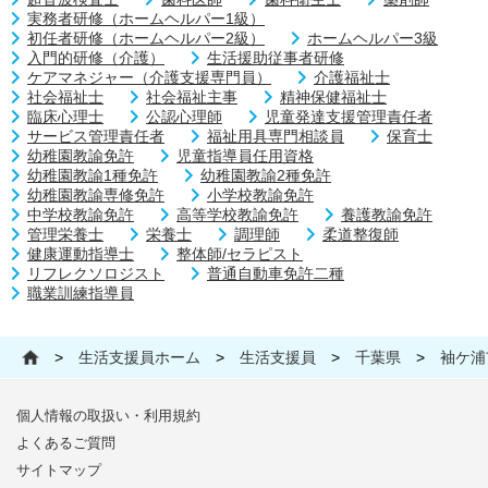
実務者研修（ホームヘルパー1級）
初任者研修（ホームヘルパー2級）
ホームヘルパー3級
入門的研修（介護）
生活援助従事者研修
ケアマネジャー（介護支援専門員）
介護福祉士
社会福祉士
社会福祉主事
精神保健福祉士
臨床心理士
公認心理師
児童発達支援管理責任者
サービス管理責任者
福祉用具専門相談員
保育士
幼稚園教諭免許
児童指導員任用資格
幼稚園教諭1種免許
幼稚園教諭2種免許
幼稚園教諭専修免許
小学校教諭免許
中学校教諭免許
高等学校教諭免許
養護教諭免許
管理栄養士
栄養士
調理師
柔道整復師
健康運動指導士
整体師/セラピスト
リフレクソロジスト
普通自動車免許二種
職業訓練指導員
>
生活支援員ホーム
>
生活支援員
>
千葉県
>
袖ケ浦
個人情報の取扱い・利用規約
よくあるご質問
サイトマップ