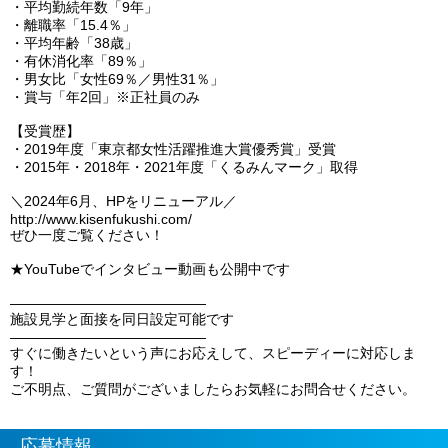
・平均勤続年数「9年」
・離職率「15.4％」
・平均年齢「38歳」
・有休消化率「89％」
・男女比「女性69％／男性31％」
・賞与「年2回」※正社員のみ
【受賞歴】
・2019年度「東京都女性活躍推進大賞優秀賞」受賞
・2015年・2018年・2021年度「くるみんマーク」取得
＼2024年6月、HPをリニューアル／
http://www.kisenfukushi.com/
ぜひ一度ご覧ください！
★YouTubeでインタビュー動画も公開中です
――――――――――――――
施設見学と面接を同日設定可能です
――――――――――――――
すぐに働きたいという声にお応えして、スピーディーに対応しま
す！
ご不明点、ご質問がございましたらお気軽にお問合せください。
応募情報