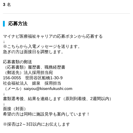
3
名
応募方法
マイナビ医療福祉キャリアの応募ボタンから応募する
↓
※こちらから入電メッセージを送ります。
急ぎの方は面接日を調整します。
応募書類の郵送
（応募書類）履歴書、職務経歴書
（郵送先）法人採用担当宛
156-0055 世田谷区船橋1-30-9
社会福祉法人 嬉泉 採用担当
（メール）saiyou@kisenfukushi.com
↓
書類選考後、結果を連絡します（原則到着後、2週間以内）
↓
面接（対面）
希望の方は同時に施設見学も案内しています！
※採否は2～3日以内にお伝えします