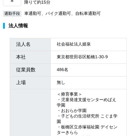
車
降りて約15分
車通勤可、バイク通勤可、自転車通勤可
通勤手段
法人情報
法人名
社会福祉法人嬉泉
本社
東京都世田谷区船橋1-30-9
従業員数
486名
上場
無し
＜療育事業＞
・児童発達支援センターめばえ
学園
・おおらか学園
・子どもの生活研究所 こぐま学
園
・板橋区立赤塚福祉園 デイセン
ターきらら