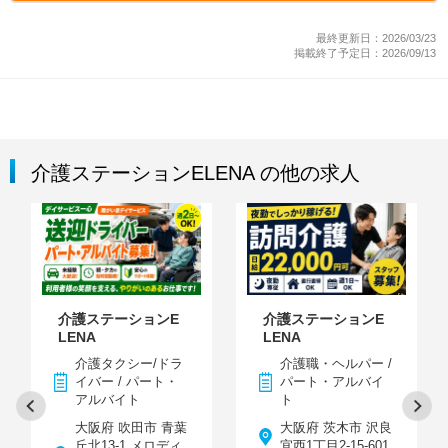
最終更新日：2026/03/23
掲載終了予定日：2026/09/13
介護ステーションELENA の他の求人
介護ステーションE
介護ステーションE
LENA
LENA
介護タクシー/ドラ
介護職・ヘルパー /
イバー / パート・
パート・アルバイ
アルバイト
ト
大阪府 吹田市 青葉
大阪府 茨木市 沢良
丘北13-1 メロディ
宜西1丁目2-15-601