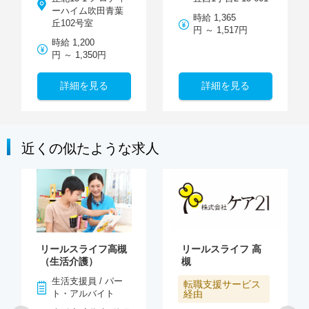
ーハイム吹田青葉
時給 1,365
丘102号室
円 ～ 1,517円
時給 1,200
円 ～ 1,350円
詳細を見る
詳細を見る
近くの似たような求人
リールスライフ高槻
リールスライフ 高
（生活介護）
槻
生活支援員 / パー
転職支援サービス
ト・アルバイト
経由