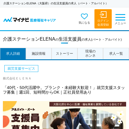
介護ステーションELENA（大阪府）の生活支援員の求人（パート・アルバイト）
ログイン
気になる
メニュー
会員登録
介護ステーションELENA
生活支援員
の
の求人
(パート・アルバイト)
現場の
求人詳細
施設情報
ストーリー
求人一覧
ホンネ
就労支援サービス
株式会社ＥＬＥＮＡ
「40代・50代活躍中。ブランク・未経験大歓迎！」就労支援スタッ
フ募集｜週1回、短時間からOK｜正社員登用あり