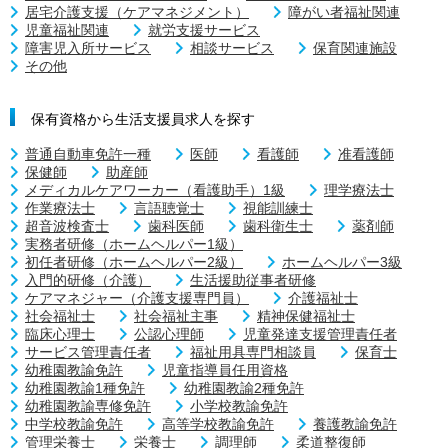
居宅介護支援（ケアマネジメント）
障がい者福祉関連
児童福祉関連
就労支援サービス
障害児入所サービス
相談サービス
保育関連施設
その他
保有資格から生活支援員求人を探す
普通自動車免許一種
医師
看護師
准看護師
保健師
助産師
メディカルケアワーカー（看護助手）1級
理学療法士
作業療法士
言語聴覚士
視能訓練士
超音波検査士
歯科医師
歯科衛生士
薬剤師
実務者研修（ホームヘルパー1級）
初任者研修（ホームヘルパー2級）
ホームヘルパー3級
入門的研修（介護）
生活援助従事者研修
ケアマネジャー（介護支援専門員）
介護福祉士
社会福祉士
社会福祉主事
精神保健福祉士
臨床心理士
公認心理師
児童発達支援管理責任者
サービス管理責任者
福祉用具専門相談員
保育士
幼稚園教諭免許
児童指導員任用資格
幼稚園教諭1種免許
幼稚園教諭2種免許
幼稚園教諭専修免許
小学校教諭免許
中学校教諭免許
高等学校教諭免許
養護教諭免許
管理栄養士
栄養士
調理師
柔道整復師