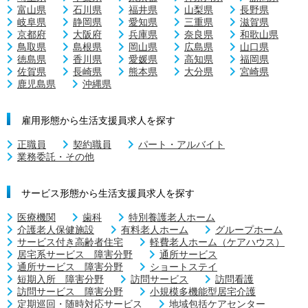
富山県
石川県
福井県
山梨県
長野県
岐阜県
静岡県
愛知県
三重県
滋賀県
京都府
大阪府
兵庫県
奈良県
和歌山県
鳥取県
島根県
岡山県
広島県
山口県
徳島県
香川県
愛媛県
高知県
福岡県
佐賀県
長崎県
熊本県
大分県
宮崎県
鹿児島県
沖縄県
雇用形態から生活支援員求人を探す
正職員
契約職員
パート・アルバイト
業務委託・その他
サービス形態から生活支援員求人を探す
医療機関
歯科
特別養護老人ホーム
介護老人保健施設
有料老人ホーム
グループホーム
サービス付き高齢者住宅
軽費老人ホーム（ケアハウス）
居宅系サービス 障害分野
通所サービス
通所サービス 障害分野
ショートステイ
短期入所 障害分野
訪問サービス
訪問看護
訪問サービス 障害分野
小規模多機能型居宅介護
定期巡回・随時対応サービス
地域包括ケアセンター