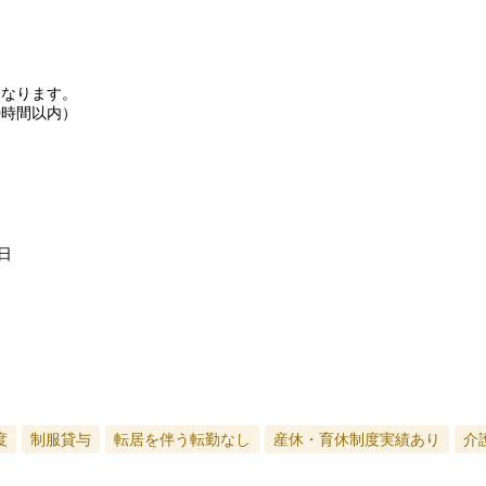
となります。
0時間以内）
日
度
制服貸与
転居を伴う転勤なし
産休・育休制度実績あり
介