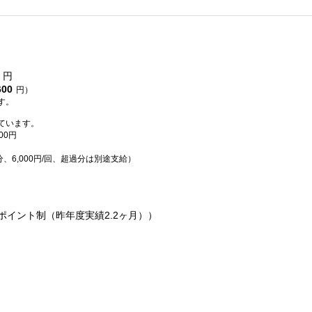
円
600
円）
す。
ています。
00円
分、6,000円/回、超過分は別途支給）
ポイント制（昨年度実績2.2ヶ月））