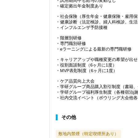
・試用期間中も給与の変動なし
・確定拠出年金制度あり
・社会保険（厚生年金・健康保険・雇用保
・健康診断（法定検診、婦人科検診、生活
・インフルエンザ予防接種
・階層別研修
・専門職別研修
・eラーニングによる最新の専門職研修
・キャリアアップや職種変更の希望が出せ
・役割面談制度（6ヶ月に1度）
・MVP表彰制度（6ヶ月に1度）
・ケア品質向上大会
・学研グループ商品購入割引制度（書籍、
・学研グループ福利厚生制度（各種宿泊j
・社内交流イベント（ボウリング大会他各
その他
敷地内禁煙（特定喫煙所あり）