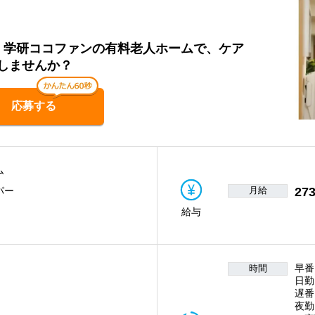
員】学研ココファンの有料老人ホームで、ケア
しませんか？
応募する
ム
月給
273
パー
給与
早番
時間
日勤
遅番
夜勤