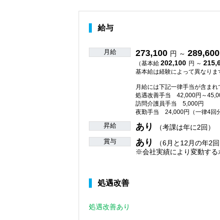
給与
月給
273,100
289,600
円 ～
202,100
215,
（基本給
円 ～
基本給は経験によって異なりま
月給には下記一律手当が含まれ
処遇改善手当 42,000円～45,0
訪問介護員手当 5,000円
夜勤手当 24,000円（一律4回
昇給
あり
（考課は年に2回）
賞与
あり
（6月と12月の年2回
※会社実績により変動する
処遇改善
処遇改善あり