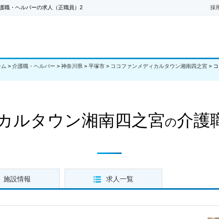
護職・ヘルパーの求人（正職員）2
採
ーム
>
介護職・ヘルパー
>
神奈川県
>
平塚市
>
ココファンメディカルタウン湘南四之宮
>
コ
カルタウン湘南四之宮
介護
の
施設情報
求人一覧