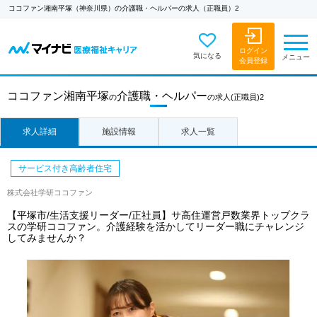
ココファン湘南平塚（神奈川県）の介護職・ヘルパーの求人（正職員）2
ログイン
気になる
メニュー
会員登録
ココファン湘南平塚
介護職・ヘルパー
の
の求人
(正職員)2
求人詳細
施設情報
求人一覧
サービス付き高齢者住宅
株式会社学研ココファン
【平塚市/生活支援リーダー/正社員】サ高住運営戸数業界トップクラ
スの学研ココファン。介護経験を活かしてリーダー職にチャレンジ
してみませんか？