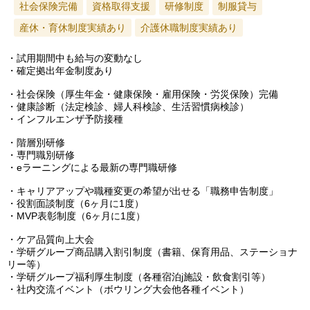
社会保険完備
資格取得支援
研修制度
制服貸与
産休・育休制度実績あり
介護休職制度実績あり
・試用期間中も給与の変動なし
・確定拠出年金制度あり
・社会保険（厚生年金・健康保険・雇用保険・労災保険）完備
・健康診断（法定検診、婦人科検診、生活習慣病検診）
・インフルエンザ予防接種
・階層別研修
・専門職別研修
・eラーニングによる最新の専門職研修
・キャリアアップや職種変更の希望が出せる「職務申告制度」
・役割面談制度（6ヶ月に1度）
・MVP表彰制度（6ヶ月に1度）
・ケア品質向上大会
・学研グループ商品購入割引制度（書籍、保育用品、ステーショナ
リー等）
・学研グループ福利厚生制度（各種宿泊j施設・飲食割引等）
・社内交流イベント（ボウリング大会他各種イベント）