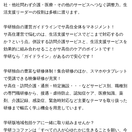
社・他社問わず介護・医療・その他のサービスへつなぐ調整力。生
活支援リーダーの役割は多岐に渡ります。
学研独自の運営ガイドラインでサ高住全体をマネジメント！
サ高住運営で悩むのは、生活支援サービスでどこまで対応するの
か？という点。併設する訪問介護サービスと、生活支援サービスを
効果的に組み合わせることがサ高住のケアのポイントです！
学研なら「ガイドライン」があるので安心です！
学研独自の豊富な研修体制！集合研修のほか、スマホやタブレット
で受講できる映像研修が充実！
サ高住・訪問介護・通所・特定施設・・・などサービス別、職種別
の専門職研修から、接遇・虐待防止、認知症ケア、医療知識、薬
剤、介護記録、感染症、緊急時対応など主要なテーマを取り扱った
研修まで幅広く学ぶ機会を用意しています。
学研版地域包括ケアに一緒に取り組みませんか？
学研ココファンは「すべての人が心ゆたかに生きることを願い、今