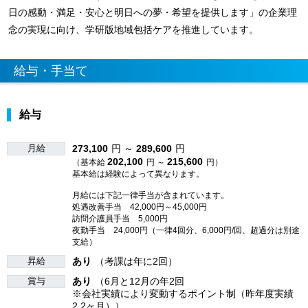
日の感動・満足・安心と明日への夢・希望を提供します」の企業理
念の実現に向け、学研版地域包括ケアを推進しています。
給与・手当て
給与
月給
273,100
円 ～
289,600
円
202,100
215,600
（基本給
円 ～
円）
基本給は経験によって異なります。
月給には下記一律手当が含まれています。
処遇改善手当 42,000円～45,000円
訪問介護員手当 5,000円
夜勤手当 24,000円（一律4回分、6,000円/回、超過分は別途
支給）
昇給
あり
（考課は年に2回）
賞与
あり
（6月と12月の年2回
※会社実績により変動するポイント制（昨年度実績
2.2ヶ月））