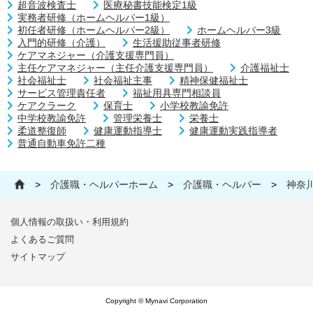
超音波検査士
医療秘書技能検定1級
実務者研修（ホームヘルパー1級）
初任者研修（ホームヘルパー2級）
ホームヘルパー3級
入門的研修（介護）
生活援助従事者研修
ケアマネジャー（介護支援専門員）
主任ケアマネジャー（主任介護支援専門員）
介護福祉士
社会福祉士
社会福祉主事
精神保健福祉士
サービス管理責任者
福祉用具専門相談員
ケアクラーク
保育士
小学校教諭免許
中学校教諭免許
管理栄養士
栄養士
柔道整復師
健康運動指導士
健康運動実践指導者
普通自動車免許二種
>
介護職・ヘルパーホーム
>
介護職・ヘルパー
>
神奈
個人情報の取扱い・利用規約
よくあるご質問
サイトマップ
Copyright © Mynavi Corporation