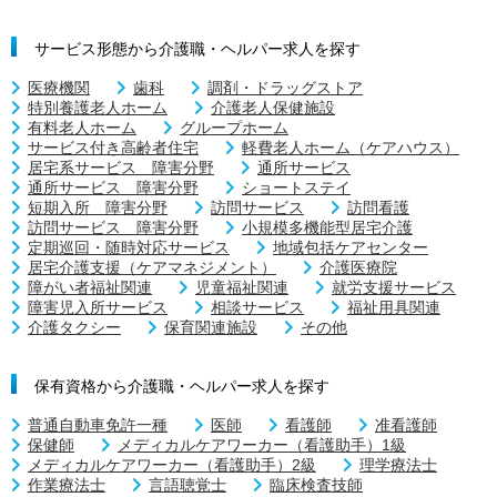
サービス形態から介護職・ヘルパー求人を探す
医療機関
歯科
調剤・ドラッグストア
特別養護老人ホーム
介護老人保健施設
有料老人ホーム
グループホーム
サービス付き高齢者住宅
軽費老人ホーム（ケアハウス）
居宅系サービス 障害分野
通所サービス
通所サービス 障害分野
ショートステイ
短期入所 障害分野
訪問サービス
訪問看護
訪問サービス 障害分野
小規模多機能型居宅介護
定期巡回・随時対応サービス
地域包括ケアセンター
居宅介護支援（ケアマネジメント）
介護医療院
障がい者福祉関連
児童福祉関連
就労支援サービス
障害児入所サービス
相談サービス
福祉用具関連
介護タクシー
保育関連施設
その他
保有資格から介護職・ヘルパー求人を探す
普通自動車免許一種
医師
看護師
准看護師
保健師
メディカルケアワーカー（看護助手）1級
メディカルケアワーカー（看護助手）2級
理学療法士
作業療法士
言語聴覚士
臨床検査技師