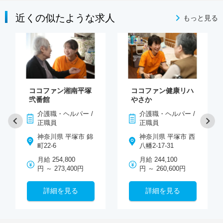
近くの似たような求人
もっと見る
ココファン湘南平塚
ココファン健康リハ
弐番館
やさか
介護職・ヘルパー /
介護職・ヘルパー /
正職員
正職員
神奈川県 平塚市 錦
神奈川県 平塚市 西
町22-6
八幡2-17-31
月給 254,800
月給 244,100
円 ～ 273,400円
円 ～ 260,600円
詳細を見る
詳細を見る