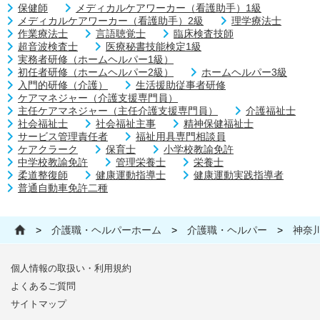
保健師
メディカルケアワーカー（看護助手）1級
メディカルケアワーカー（看護助手）2級
理学療法士
作業療法士
言語聴覚士
臨床検査技師
超音波検査士
医療秘書技能検定1級
実務者研修（ホームヘルパー1級）
初任者研修（ホームヘルパー2級）
ホームヘルパー3級
入門的研修（介護）
生活援助従事者研修
ケアマネジャー（介護支援専門員）
主任ケアマネジャー（主任介護支援専門員）
介護福祉士
社会福祉士
社会福祉主事
精神保健福祉士
サービス管理責任者
福祉用具専門相談員
ケアクラーク
保育士
小学校教諭免許
中学校教諭免許
管理栄養士
栄養士
柔道整復師
健康運動指導士
健康運動実践指導者
普通自動車免許二種
>
介護職・ヘルパーホーム
>
介護職・ヘルパー
>
神奈
個人情報の取扱い・利用規約
よくあるご質問
サイトマップ