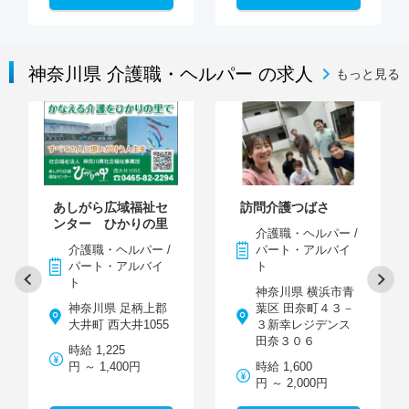
神奈川県 介護職・ヘルパー の求人
もっと見る
あしがら広域福祉セ
訪問介護つばさ
ンター ひかりの里
介護職・ヘルパー /
介護職・ヘルパー /
パート・アルバイ
パート・アルバイ
ト
ト
神奈川県 横浜市青
神奈川県 足柄上郡
葉区 田奈町４３－
大井町 西大井1055
３新幸レジデンス
田奈３０６
時給 1,225
円 ～ 1,400円
時給 1,600
円 ～ 2,000円