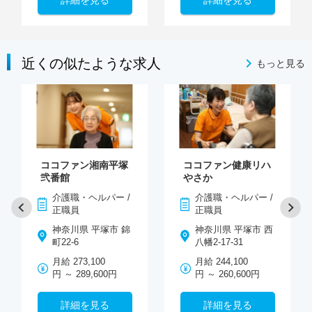
近くの似たような求人
もっと見る
ココファン湘南平塚
ココファン健康リハ
弐番館
やさか
介護職・ヘルパー /
介護職・ヘルパー /
正職員
正職員
神奈川県 平塚市 錦
神奈川県 平塚市 西
町22-6
八幡2-17-31
月給 273,100
月給 244,100
円 ～ 289,600円
円 ～ 260,600円
詳細を見る
詳細を見る