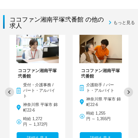
ココファン湘南平塚弐番館 の他の
もっと見る
求人
ココファン湘南平塚
ココファン湘南平塚
弐番館
弐番館
受付・介護事務 /
介護助手 / パー
パート・アルバイ
ト・アルバイト
ト
神奈川県 平塚市 錦
神奈川県 平塚市 錦
町22-6
町22-6
時給 1,255
時給 1,272
円 ～ 1,355円
円 ～ 1,372円
詳細を見る
詳細を見る