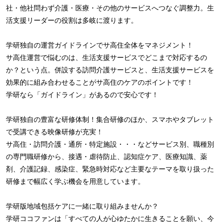
社・他社問わず介護・医療・その他のサービスへつなぐ調整力。生
活支援リーダーの役割は多岐に渡ります。
学研独自の運営ガイドラインでサ高住全体をマネジメント！
サ高住運営で悩むのは、生活支援サービスでどこまで対応するの
か？という点。併設する訪問介護サービスと、生活支援サービスを
効果的に組み合わせることがサ高住のケアのポイントです！
学研なら「ガイドライン」があるので安心です！
学研独自の豊富な研修体制！集合研修のほか、スマホやタブレット
で受講できる映像研修が充実！
サ高住・訪問介護・通所・特定施設・・・などサービス別、職種別
の専門職研修から、接遇・虐待防止、認知症ケア、医療知識、薬
剤、介護記録、感染症、緊急時対応など主要なテーマを取り扱った
研修まで幅広く学ぶ機会を用意しています。
学研版地域包括ケアに一緒に取り組みませんか？
学研ココファンは「すべての人が心ゆたかに生きることを願い、今