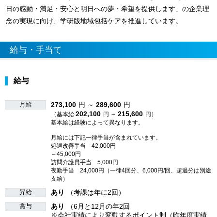
日の感動・満足・安心と明日への夢・希望を提供します」の企業理
念の実現に向け、学研版地域包括ケアを推進しています。
給与・手当て
給与
月給
273,100
円 ～
289,600
円
202,100
215,600
（基本給
円 ～
円）
基本給は経験によって異なります。
月給には下記一律手当が含まれています。
処遇改善手当 42,000円
～45,000円
訪問介護員手当 5,000円
夜勤手当 24,000円（一律4回分、6,000円/回、超過分は別途
支給）
昇給
あり
（考課は年に2回）
賞与
あり
（6月と12月の年2回
※会社実績により変動するポイント制（昨年度実績