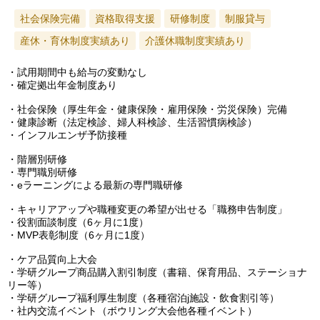
社会保険完備
資格取得支援
研修制度
制服貸与
産休・育休制度実績あり
介護休職制度実績あり
・試用期間中も給与の変動なし
・確定拠出年金制度あり
・社会保険（厚生年金・健康保険・雇用保険・労災保険）完備
・健康診断（法定検診、婦人科検診、生活習慣病検診）
・インフルエンザ予防接種
・階層別研修
・専門職別研修
・eラーニングによる最新の専門職研修
・キャリアアップや職種変更の希望が出せる「職務申告制度」
・役割面談制度（6ヶ月に1度）
・MVP表彰制度（6ヶ月に1度）
・ケア品質向上大会
・学研グループ商品購入割引制度（書籍、保育用品、ステーショナ
リー等）
・学研グループ福利厚生制度（各種宿泊j施設・飲食割引等）
・社内交流イベント（ボウリング大会他各種イベント）