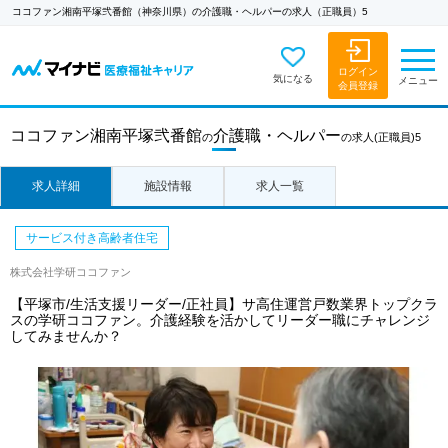
ココファン湘南平塚弐番館（神奈川県）の介護職・ヘルパーの求人（正職員）5
ログイン
気になる
メニュー
会員登録
ココファン湘南平塚弐番館
介護職・ヘルパー
の
の求人
(正職員)5
求人詳細
施設情報
求人一覧
サービス付き高齢者住宅
株式会社学研ココファン
【平塚市/生活支援リーダー/正社員】サ高住運営戸数業界トップクラ
スの学研ココファン。介護経験を活かしてリーダー職にチャレンジ
してみませんか？