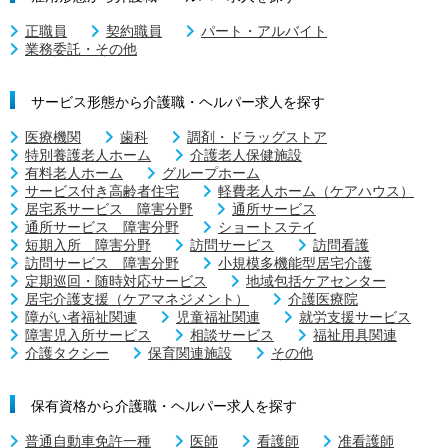
正職員
契約職員
パート・アルバイト
業務委託・その他
サービス形態から介護職・ヘルパー求人を探す
医療機関
歯科
調剤・ドラッグストア
特別養護老人ホーム
介護老人保健施設
有料老人ホーム
グループホーム
サービス付き高齢者住宅
軽費老人ホーム（ケアハウス）
居宅系サービス 障害分野
通所サービス
通所サービス 障害分野
ショートステイ
短期入所 障害分野
訪問サービス
訪問看護
訪問サービス 障害分野
小規模多機能型居宅介護
定期巡回・随時対応サービス
地域包括ケアセンター
居宅介護支援（ケアマネジメント）
介護医療院
障がい者福祉関連
児童福祉関連
就労支援サービス
障害児入所サービス
相談サービス
福祉用具関連
介護タクシー
保育関連施設
その他
保有資格から介護職・ヘルパー求人を探す
普通自動車免許一種
医師
看護師
准看護師