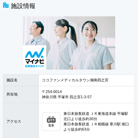
施設情報
施設名
ココファンメディカルタウン湘南四之宮
〒254-0014
所在地
神奈川県 平塚市 四之宮1-3-57
東日本旅客鉄道 ＪＲ東海道本線 平塚駅
北口より徒歩約30分
アクセス
東日本旅客鉄道 ＪＲ相模線 寒川駅 南口
電車
より徒歩約63分