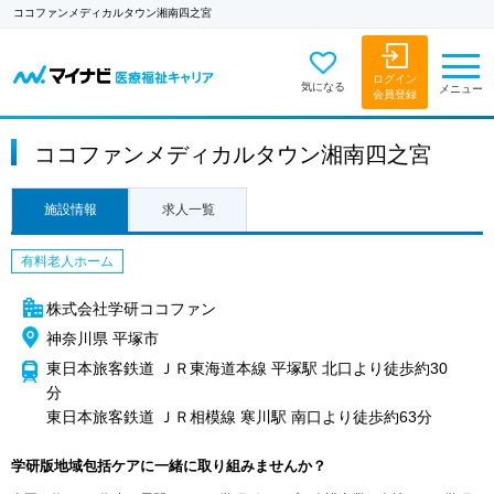
ココファンメディカルタウン湘南四之宮
ログイン
気になる
メニュー
会員登録
ココファンメディカルタウン湘南四之宮
施設情報
求人一覧
有料老人ホーム
株式会社学研ココファン
神奈川県 平塚市
東日本旅客鉄道 ＪＲ東海道本線 平塚駅 北口より徒歩約30
分
東日本旅客鉄道 ＪＲ相模線 寒川駅 南口より徒歩約63分
学研版地域包括ケアに一緒に取り組みませんか？