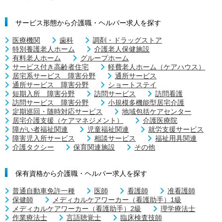
サービス形態から介護職・ヘルパー求人を探す
医療機関
歯科
調剤・ドラッグストア
特別養護老人ホーム
介護老人保健施設
有料老人ホーム
グループホーム
サービス付き高齢者住宅
軽費老人ホーム（ケアハウス）
居宅系サービス 障害分野
通所サービス
通所サービス 障害分野
ショートステイ
短期入所 障害分野
訪問サービス
訪問看護
訪問サービス 障害分野
小規模多機能型居宅介護
定期巡回・随時対応サービス
地域包括ケアセンター
居宅介護支援（ケアマネジメント）
介護医療院
障がい者福祉関連
児童福祉関連
就労支援サービス
障害児入所サービス
相談サービス
福祉用具関連
介護タクシー
保育関連施設
その他
保有資格から介護職・ヘルパー求人を探す
普通自動車免許一種
医師
看護師
准看護師
保健師
メディカルケアワーカー（看護助手）1級
メディカルケアワーカー（看護助手）2級
理学療法士
作業療法士
言語聴覚士
臨床検査技師