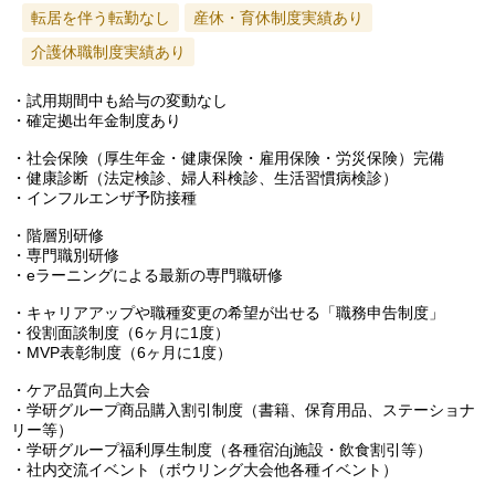
転居を伴う転勤なし
産休・育休制度実績あり
介護休職制度実績あり
・試用期間中も給与の変動なし
・確定拠出年金制度あり
・社会保険（厚生年金・健康保険・雇用保険・労災保険）完備
・健康診断（法定検診、婦人科検診、生活習慣病検診）
・インフルエンザ予防接種
・階層別研修
・専門職別研修
・eラーニングによる最新の専門職研修
・キャリアアップや職種変更の希望が出せる「職務申告制度」
・役割面談制度（6ヶ月に1度）
・MVP表彰制度（6ヶ月に1度）
・ケア品質向上大会
・学研グループ商品購入割引制度（書籍、保育用品、ステーショナ
リー等）
・学研グループ福利厚生制度（各種宿泊j施設・飲食割引等）
・社内交流イベント（ボウリング大会他各種イベント）