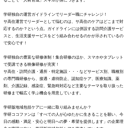
学研独自の運営ガイドラインでリーダー職にチャレンジ！
サ高住運営でリーダーとして悩むのは、サ高住のケアはどこまで対
応するのか？という点。ガイドラインには併設する訪問介護サービ
スと、生活支援サービスをどう組み合わせるのかが示されているの
で安心です！
学研独自の豊富な研修体制！集合研修のほか、スマホやタブレット
で受講できる映像研修が充実！
サ高住・訪問介護・通所・特定施設・・・などサービス別、職種別
の専門職研修から、接遇・虐待防止、認知症ケア、医療知識、薬
剤、介護記録、感染症、緊急時対応など主要なテーマを取り扱った
研修まで幅広く学ぶ機会を用意しています。
学研版地域包括ケアに一緒に取り組みませんか？
学研ココファンは「すべての人が心ゆたかに生きることを願い、今
日の感動・満足・安心と明日への夢・希望を提供します」の企業理