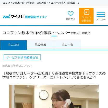
ココファン原木中山（千葉県）の介護職・ヘルパーの求人（正職員）2
ログイン
気になる
メニュー
会員登録
ココファン原木中山
介護職・ヘルパー
の
の求人
(正職員)2
求人詳細
施設情報
求人一覧
サービス付き高齢者住宅
株式会社学研ココファン
【船橋市/介護リーダー/正社員】サ高住運営戸数業界トップクラスの
学研ココファン、ケアリーダーにチャレンジしてみませんか？