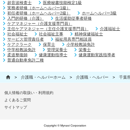
超音波検査士
医療秘書技能検定1級
実務者研修（ホームヘルパー1級）
初任者研修（ホームヘルパー2級）
ホームヘルパー3級
入門的研修（介護）
生活援助従事者研修
ケアマネジャー（介護支援専門員）
主任ケアマネジャー（主任介護支援専門員）
介護福祉士
社会福祉士
社会福祉主事
精神保健福祉士
サービス管理責任者
福祉用具専門相談員
ケアクラーク
保育士
小学校教諭免許
中学校教諭免許
管理栄養士
栄養士
柔道整復師
健康運動指導士
健康運動実践指導者
普通自動車免許二種
>
介護職・ヘルパーホーム
>
介護職・ヘルパー
>
千葉
個人情報の取扱い・利用規約
よくあるご質問
サイトマップ
Copyright © Mynavi Corporation