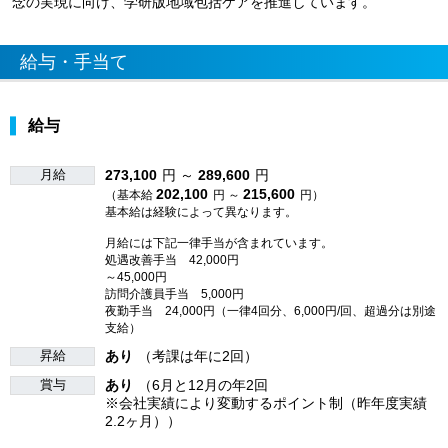
念の実現に向け、学研版地域包括ケアを推進しています。
給与・手当て
給与
月給
273,100
円 ～
289,600
円
202,100
215,600
（基本給
円 ～
円）
基本給は経験によって異なります。
月給には下記一律手当が含まれています。
処遇改善手当 42,000円
～45,000円
訪問介護員手当 5,000円
夜勤手当 24,000円（一律4回分、6,000円/回、超過分は別途
支給）
昇給
あり
（考課は年に2回）
賞与
あり
（6月と12月の年2回
※会社実績により変動するポイント制（昨年度実績
2.2ヶ月））