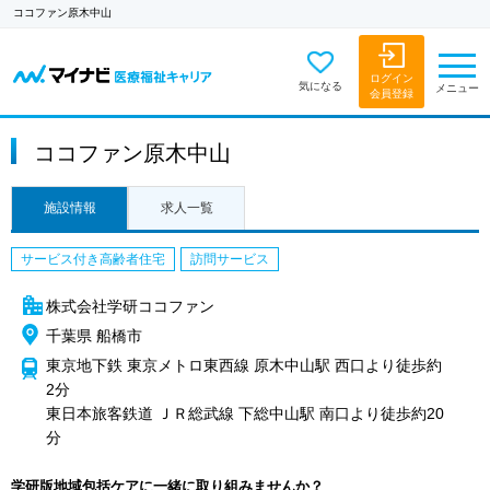
ココファン原木中山
ログイン
気になる
メニュー
会員登録
ココファン原木中山
施設情報
求人一覧
サービス付き高齢者住宅
訪問サービス
株式会社学研ココファン
千葉県 船橋市
東京地下鉄 東京メトロ東西線 原木中山駅 西口より徒歩約
2分
東日本旅客鉄道 ＪＲ総武線 下総中山駅 南口より徒歩約20
分
学研版地域包括ケアに一緒に取り組みませんか？