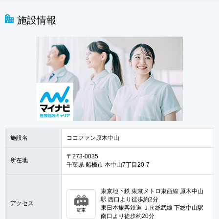
施設情報
施設名
ココファン原木中山
〒273-0035
所在地
千葉県 船橋市 本中山7丁目20-7
東京地下鉄 東京メトロ東西線 原木中山
駅 西口より徒歩約2分
アクセス
東日本旅客鉄道 ＪＲ総武線 下総中山駅
電車
南口より徒歩約20分