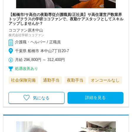
【船橋市/サ高住の夜勤専従介護職員/正社員】サ高住運営戸数業界
トップクラスの学研ココファンで、夜勤ケアスタッフとしてスキル
アップしませんか？
ココファン原木中山
株式会社学研ココファン
介護職・ヘルパー / 正職員
千葉県 船橋市 本中山7丁目20-7
月給
296,800円
～
312,400円
処遇改善あり
社会保険完備
通勤手当
夜勤手当
オンコールなし
詳細を見る
気になる