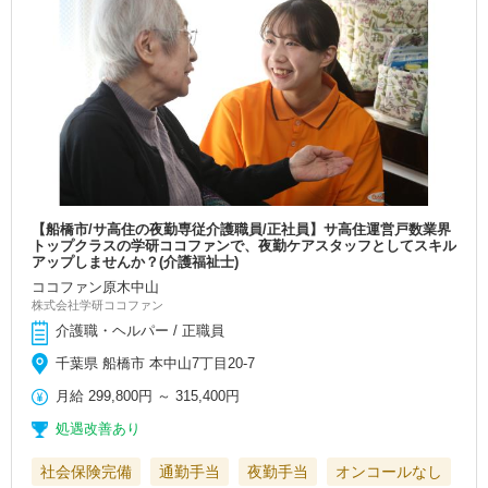
【船橋市/サ高住の夜勤専従介護職員/正社員】サ高住運営戸数業界
トップクラスの学研ココファンで、夜勤ケアスタッフとしてスキル
アップしませんか？(介護福祉士)
ココファン原木中山
株式会社学研ココファン
介護職・ヘルパー / 正職員
千葉県 船橋市 本中山7丁目20-7
月給
299,800円
～
315,400円
処遇改善あり
社会保険完備
通勤手当
夜勤手当
オンコールなし