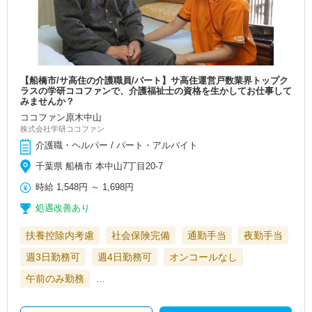
【船橋市/サ高住の介護職員/パート】サ高住運営戸数業界トップク
ラスの学研ココファンで、介護福祉士の資格を生かしてお仕事して
みませんか？
ココファン原木中山
株式会社学研ココファン
介護職・ヘルパー / パート・アルバイト
千葉県 船橋市 本中山7丁目20-7
時給
1,548円
～
1,698円
処遇改善あり
扶養控除内考慮
社会保険完備
通勤手当
夜勤手当
週3日勤務可
週4日勤務可
オンコールなし
午前のみ勤務
…