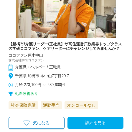
【船橋市/介護リーダー/正社員】サ高住運営戸数業界トップクラス
の学研ココファン、ケアリーダーにチャレンジしてみませんか？
ココファン原木中山
株式会社学研ココファン
介護職・ヘルパー / 正職員
千葉県 船橋市 本中山7丁目20-7
月給
273,100円
～
289,600円
処遇改善あり
社会保険完備
通勤手当
オンコールなし
詳細を見る
気になる