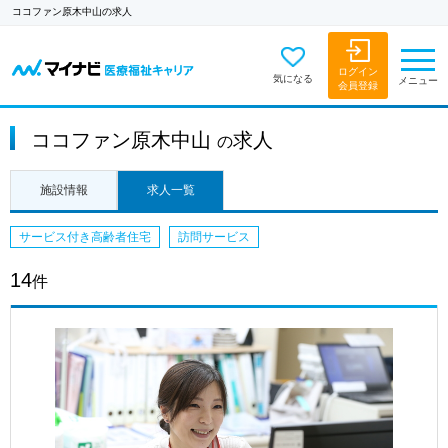
ココファン原木中山の求人
ログイン
気になる
メニュー
会員登録
ココファン原木中山
求人
の
施設情報
求人一覧
サービス付き高齢者住宅
訪問サービス
14
件