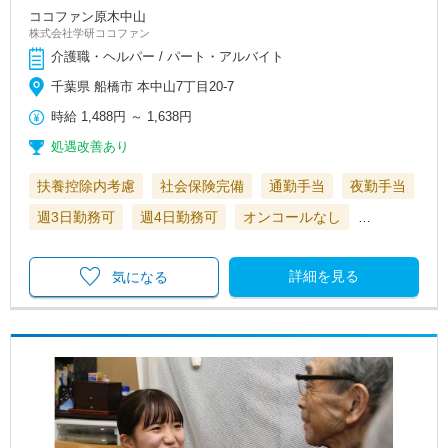
ココファン原木中山
株式会社学研ココファン
介護職・ヘルパー / パート・アルバイト
千葉県 船橋市 本中山7丁目20-7
時給
1,488円
～
1,638円
処遇改善あり
扶養控除内考慮
社会保険完備
通勤手当
夜勤手当
週3日勤務可
週4日勤務可
オンコールなし
…
詳細を見る
気になる