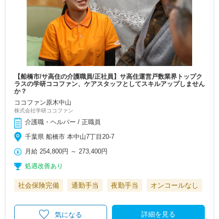
【船橋市/サ高住の介護職員/正社員】サ高住運営戸数業界トップク
ラスの学研ココファン、ケアスタッフとしてスキルアップしません
か？
ココファン原木中山
株式会社学研ココファン
介護職・ヘルパー / 正職員
千葉県 船橋市 本中山7丁目20-7
月給
254,800円
～
273,400円
処遇改善あり
社会保険完備
通勤手当
夜勤手当
オンコールなし
詳細を見る
気になる