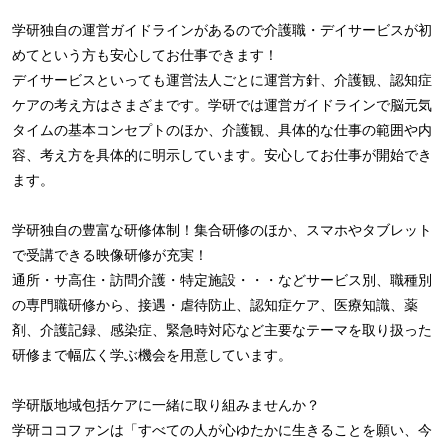
学研独自の運営ガイドラインがあるので介護職・デイサービスが初
めてという方も安心してお仕事できます！
デイサービスといっても運営法人ごとに運営方針、介護観、認知症
ケアの考え方はさまざまです。学研では運営ガイドラインで脳元気
タイムの基本コンセプトのほか、介護観、具体的な仕事の範囲や内
容、考え方を具体的に明示しています。安心してお仕事が開始でき
ます。
学研独自の豊富な研修体制！集合研修のほか、スマホやタブレット
で受講できる映像研修が充実！
通所・サ高住・訪問介護・特定施設・・・などサービス別、職種別
の専門職研修から、接遇・虐待防止、認知症ケア、医療知識、薬
剤、介護記録、感染症、緊急時対応など主要なテーマを取り扱った
研修まで幅広く学ぶ機会を用意しています。
学研版地域包括ケアに一緒に取り組みませんか？
学研ココファンは「すべての人が心ゆたかに生きることを願い、今