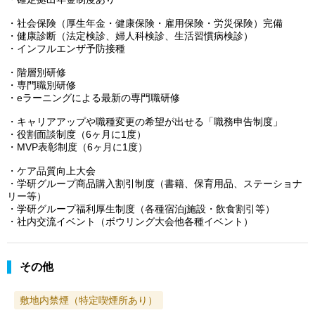
・社会保険（厚生年金・健康保険・雇用保険・労災保険）完備
・健康診断（法定検診、婦人科検診、生活習慣病検診）
・インフルエンザ予防接種
・階層別研修
・専門職別研修
・eラーニングによる最新の専門職研修
・キャリアアップや職種変更の希望が出せる「職務申告制度」
・役割面談制度（6ヶ月に1度）
・MVP表彰制度（6ヶ月に1度）
・ケア品質向上大会
・学研グループ商品購入割引制度（書籍、保育用品、ステーショナ
リー等）
・学研グループ福利厚生制度（各種宿泊j施設・飲食割引等）
・社内交流イベント（ボウリング大会他各種イベント）
その他
敷地内禁煙（特定喫煙所あり）