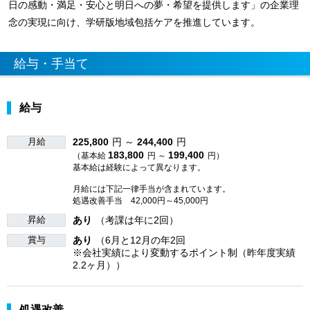
日の感動・満足・安心と明日への夢・希望を提供します」の企業理
念の実現に向け、学研版地域包括ケアを推進しています。
給与・手当て
給与
月給
225,800
円 ～
244,400
円
183,800
199,400
（基本給
円 ～
円）
基本給は経験によって異なります。
月給には下記一律手当が含まれています。
処遇改善手当 42,000円～45,000円
昇給
あり
（考課は年に2回）
賞与
あり
（6月と12月の年2回
※会社実績により変動するポイント制（昨年度実績
2.2ヶ月））
処遇改善