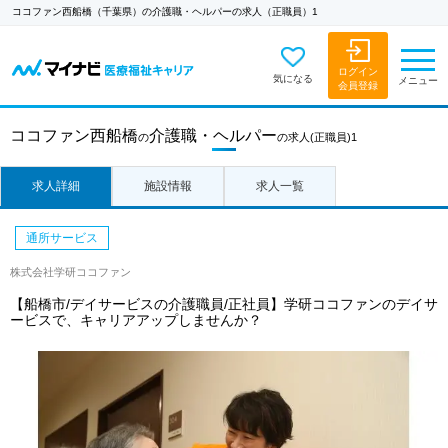
ココファン西船橋（千葉県）の介護職・ヘルパーの求人（正職員）1
ログイン
気になる
メニュー
会員登録
ココファン西船橋
介護職・ヘルパー
の
の求人
(正職員)1
求人詳細
施設情報
求人一覧
通所サービス
株式会社学研ココファン
【船橋市/デイサービスの介護職員/正社員】学研ココファンのデイサ
ービスで、キャリアアップしませんか？