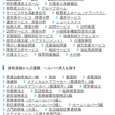
特別養護老人ホーム
介護老人保健施設
有料老人ホーム
グループホーム
サービス付き高齢者住宅
軽費老人ホーム（ケアハウス）
居宅系サービス 障害分野
通所サービス
通所サービス 障害分野
ショートステイ
短期入所 障害分野
訪問サービス
訪問看護
訪問サービス 障害分野
小規模多機能型居宅介護
定期巡回・随時対応サービス
地域包括ケアセンター
居宅介護支援（ケアマネジメント）
介護医療院
障がい者福祉関連
児童福祉関連
就労支援サービス
障害児入所サービス
相談サービス
福祉用具関連
介護タクシー
保育関連施設
その他
保有資格から介護職・ヘルパー求人を探す
普通自動車免許一種
医師
看護師
准看護師
保健師
メディカルケアワーカー（看護助手）1級
メディカルケアワーカー（看護助手）2級
理学療法士
作業療法士
言語聴覚士
臨床検査技師
超音波検査士
医療秘書技能検定1級
実務者研修（ホームヘルパー1級）
初任者研修（ホームヘルパー2級）
ホームヘルパー3級
入門的研修（介護）
生活援助従事者研修
ケアマネジャー（介護支援専門員）