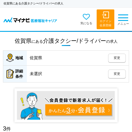
佐賀県にある介護タクシー/ドライバーの求人
ログイン
気になる
メニュー
会員登録
佐賀県
介護タクシー/ドライバー
にある
の
求人
佐賀県
地域
変更
詳細
未選択
変更
条件
3
件