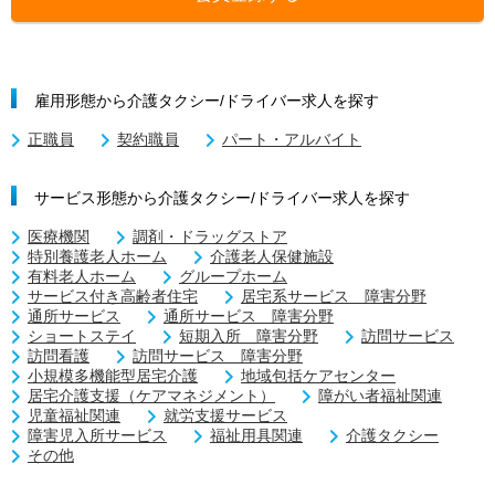
雇用形態から介護タクシー/ドライバー求人を探す
正職員
契約職員
パート・アルバイト
サービス形態から介護タクシー/ドライバー求人を探す
医療機関
調剤・ドラッグストア
特別養護老人ホーム
介護老人保健施設
有料老人ホーム
グループホーム
サービス付き高齢者住宅
居宅系サービス 障害分野
通所サービス
通所サービス 障害分野
ショートステイ
短期入所 障害分野
訪問サービス
訪問看護
訪問サービス 障害分野
小規模多機能型居宅介護
地域包括ケアセンター
居宅介護支援（ケアマネジメント）
障がい者福祉関連
児童福祉関連
就労支援サービス
障害児入所サービス
福祉用具関連
介護タクシー
その他