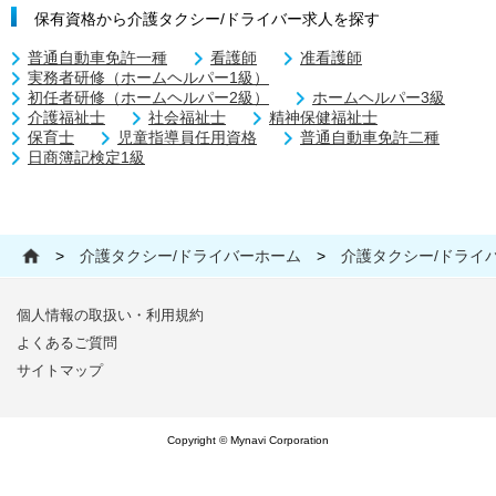
保有資格から介護タクシー/ドライバー求人を探す
普通自動車免許一種
看護師
准看護師
実務者研修（ホームヘルパー1級）
初任者研修（ホームヘルパー2級）
ホームヘルパー3級
介護福祉士
社会福祉士
精神保健福祉士
保育士
児童指導員任用資格
普通自動車免許二種
日商簿記検定1級
>
介護タクシー/ドライバーホーム
>
介護タクシー/ドライ
個人情報の取扱い・利用規約
よくあるご質問
サイトマップ
Copyright © Mynavi Corporation