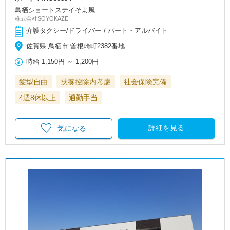
鳥栖ショートステイそよ風
株式会社SOYOKAZE
介護タクシー/ドライバー / パート・アルバイト
佐賀県 鳥栖市 曽根崎町2382番地
時給
1,150円
～
1,200円
髪型自由
扶養控除内考慮
社会保険完備
4週8休以上
通勤手当
…
詳細を見る
気になる