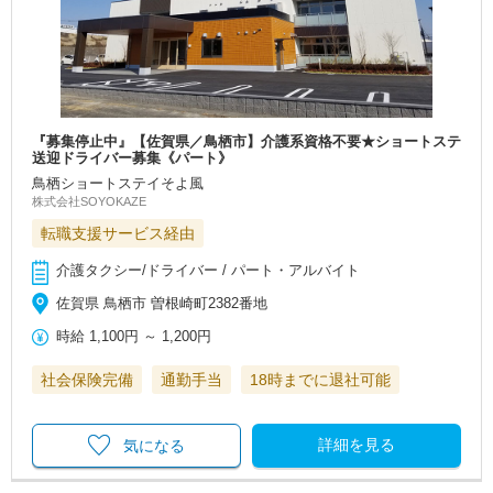
『募集停止中』【佐賀県／鳥栖市】介護系資格不要★ショートステ
送迎ドライバー募集《パート》
鳥栖ショートステイそよ風
株式会社SOYOKAZE
転職支援サービス経由
介護タクシー/ドライバー / パート・アルバイト
佐賀県 鳥栖市 曽根崎町2382番地
時給
1,100円
～
1,200円
社会保険完備
通勤手当
18時までに退社可能
詳細を見る
気になる