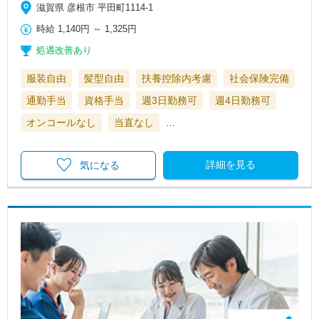
滋賀県 彦根市 平田町1114-1
時給
1,140円
～
1,325円
処遇改善あり
服装自由
髪型自由
扶養控除内考慮
社会保険完備
通勤手当
資格手当
週3日勤務可
週4日勤務可
オンコールなし
当直なし
…
詳細を見る
気になる