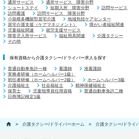
通所サービス
通所サービス 障害分野
ショートステイ
短期入所 障害分野
訪問サービス
訪問看護
訪問サービス 障害分野
小規模多機能型居宅介護
地域包括ケアセンター
居宅介護支援（ケアマネジメント）
障がい者福祉関連
児童福祉関連
就労支援サービス
障害児入所サービス
福祉用具関連
介護タクシー
その他
保有資格から介護タクシー/ドライバー求人を探す
普通自動車免許一種
看護師
准看護師
実務者研修（ホームヘルパー1級）
初任者研修（ホームヘルパー2級）
ホームヘルパー3級
介護福祉士
社会福祉士
精神保健福祉士
保育士
児童指導員任用資格
普通自動車免許二種
日商簿記検定1級
>
介護タクシー/ドライバーホーム
>
介護タクシー/ドライ