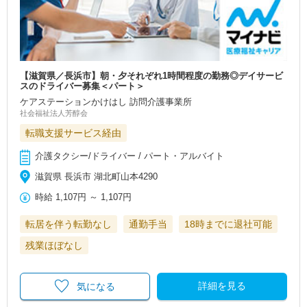
【滋賀県／長浜市】朝・夕それぞれ1時間程度の勤務◎デイサービ
スのドライバー募集＜パート＞
ケアステーションかけはし 訪問介護事業所
社会福祉法人芳醇会
転職支援サービス経由
介護タクシー/ドライバー / パート・アルバイト
滋賀県 長浜市 湖北町山本4290
時給
1,107円
～
1,107円
転居を伴う転勤なし
通勤手当
18時までに退社可能
残業ほぼなし
詳細を見る
気になる