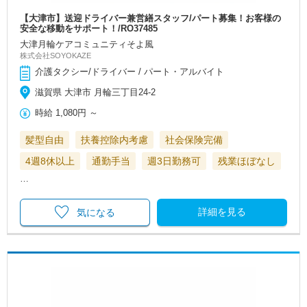
【大津市】送迎ドライバー兼営繕スタッフ/パート募集！お客様の
安全な移動をサポート！/RO37485
大津月輪ケアコミュニティそよ風
株式会社SOYOKAZE
介護タクシー/ドライバー / パート・アルバイト
滋賀県 大津市 月輪三丁目24-2
時給
1,080円
～
髪型自由
扶養控除内考慮
社会保険完備
4週8休以上
通勤手当
週3日勤務可
残業ほぼなし
…
詳細を見る
気になる