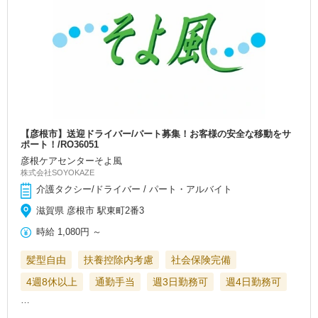
【彦根市】送迎ドライバー/パート募集！お客様の安全な移動をサ
ポート！/RO36051
彦根ケアセンターそよ風
株式会社SOYOKAZE
介護タクシー/ドライバー / パート・アルバイト
滋賀県 彦根市 駅東町2番3
時給
1,080円
～
髪型自由
扶養控除内考慮
社会保険完備
4週8休以上
通勤手当
週3日勤務可
週4日勤務可
…