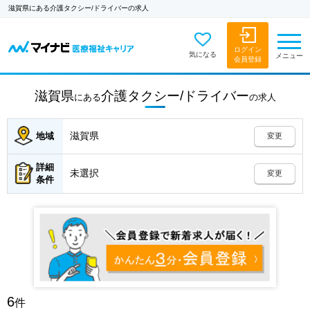
滋賀県にある介護タクシー/ドライバーの求人
ログイン
気になる
メニュー
会員登録
滋賀県
介護タクシー/ドライバー
にある
の
求人
滋賀県
地域
変更
詳細
未選択
変更
条件
6
件