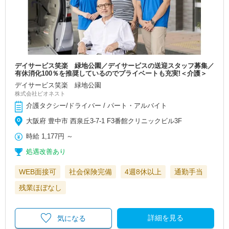
デイサービス笑楽 緑地公園／デイサービスの送迎スタッフ募集／
有休消化100％を推奨しているのでプライベートも充実!＜介護＞
デイサービス笑楽 緑地公園
株式会社ビオネスト
介護タクシー/ドライバー / パート・アルバイト
大阪府 豊中市 西泉丘3-7-1 F3番館クリニックビル3F
時給
1,177円
～
処遇改善あり
WEB面接可
社会保険完備
4週8休以上
通勤手当
残業ほぼなし
詳細を見る
気になる