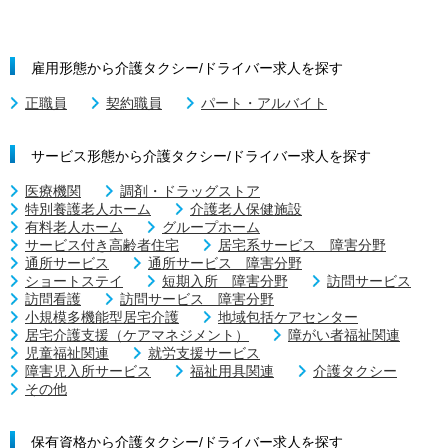
雇用形態から介護タクシー/ドライバー求人を探す
正職員
契約職員
パート・アルバイト
サービス形態から介護タクシー/ドライバー求人を探す
医療機関
調剤・ドラッグストア
特別養護老人ホーム
介護老人保健施設
有料老人ホーム
グループホーム
サービス付き高齢者住宅
居宅系サービス 障害分野
通所サービス
通所サービス 障害分野
ショートステイ
短期入所 障害分野
訪問サービス
訪問看護
訪問サービス 障害分野
小規模多機能型居宅介護
地域包括ケアセンター
居宅介護支援（ケアマネジメント）
障がい者福祉関連
児童福祉関連
就労支援サービス
障害児入所サービス
福祉用具関連
介護タクシー
その他
保有資格から介護タクシー/ドライバー求人を探す