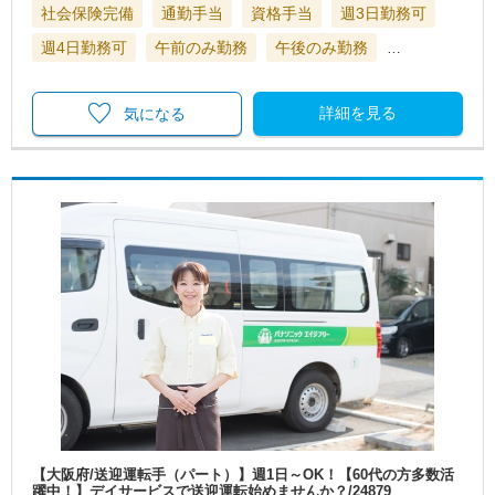
社会保険完備
通勤手当
資格手当
週3日勤務可
週4日勤務可
午前のみ勤務
午後のみ勤務
…
詳細を見る
気になる
【大阪府/送迎運転手（パート）】週1日～OK！【60代の方多数活
躍中！】デイサービスで送迎運転始めませんか？/24879