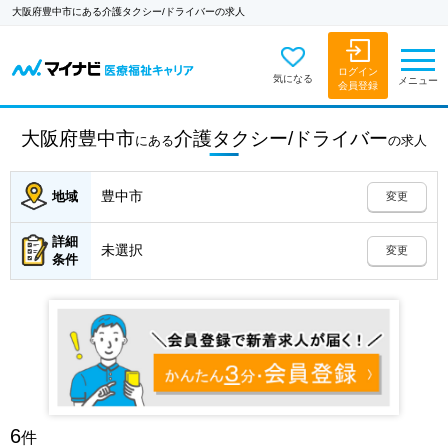
大阪府豊中市にある介護タクシー/ドライバーの求人
ログイン
気になる
メニュー
会員登録
大阪府豊中市
介護タクシー/ドライバー
にある
の
求人
豊中市
地域
変更
詳細
未選択
変更
条件
6
件