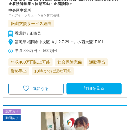
正看護師募集＜日勤常勤・正看護師＞
中央区事業所
エムアイ・ソリューション株式会社
転職支援サービス経由
看護師 / 正職員
福岡県 福岡市中央区 今川2-7-29 エルム西大濠1F101
年収
385万円
～
500万円
年収400万円以上可能
社会保険完備
通勤手当
資格手当
18時までに退社可能
詳細を見る
気になる
記事あり
動画あり