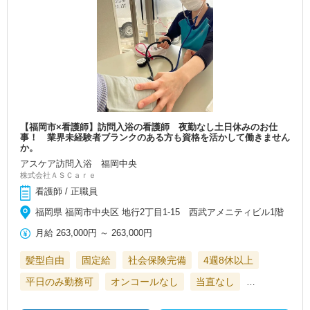
【福岡市×看護師】訪問入浴の看護師 夜勤なし土日休みのお仕
事！ 業界未経験者ブランクのある方も資格を活かして働きません
か。
アスケア訪問入浴 福岡中央
株式会社ＡＳＣａｒｅ
看護師 / 正職員
福岡県 福岡市中央区 地行2丁目1-15 西武アメニティビル1階
月給
263,000円
～
263,000円
髪型自由
固定給
社会保険完備
4週8休以上
平日のみ勤務可
オンコールなし
当直なし
…