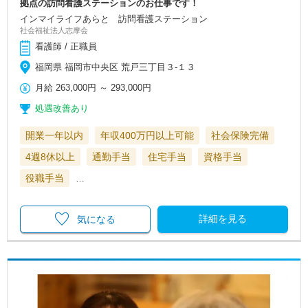
拠点の訪問看護ステーションのお仕事です！
インマイライフあらと 訪問看護ステーション
社会福祉法人志摩会
看護師 / 正職員
福岡県 福岡市中央区 荒戸三丁目３-１３
月給
263,000円
～
293,000円
処遇改善あり
開業一年以内
年収400万円以上可能
社会保険完備
4週8休以上
通勤手当
住宅手当
資格手当
役職手当
…
詳細を見る
気になる