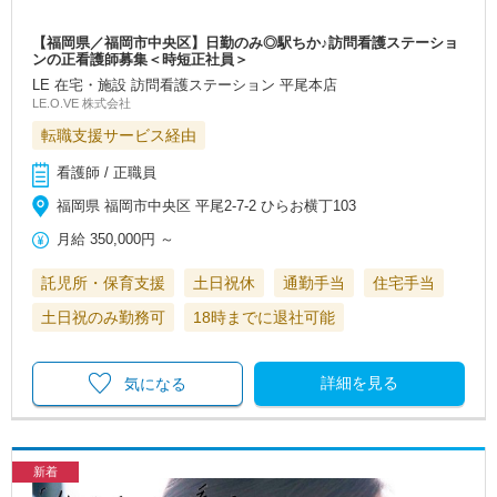
【福岡県／福岡市中央区】日勤のみ◎駅ちか♪訪問看護ステーショ
ンの正看護師募集＜時短正社員＞
LE 在宅・施設 訪問看護ステーション 平尾本店
LE.O.VE 株式会社
転職支援サービス経由
看護師 / 正職員
福岡県 福岡市中央区 平尾2-7-2 ひらお横丁103
月給
350,000円
～
託児所・保育支援
土日祝休
通勤手当
住宅手当
土日祝のみ勤務可
18時までに退社可能
詳細を見る
気になる
新着