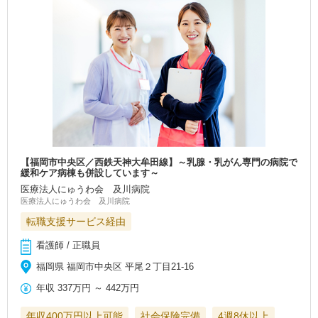
【福岡市中央区／西鉄天神大牟田線】～乳腺・乳がん専門の病院で
緩和ケア病棟も併設しています～
医療法人にゅうわ会 及川病院
医療法人にゅうわ会 及川病院
転職支援サービス経由
看護師 / 正職員
福岡県 福岡市中央区 平尾２丁目21-16
年収
337万円
～
442万円
年収400万円以上可能
社会保険完備
4週8休以上