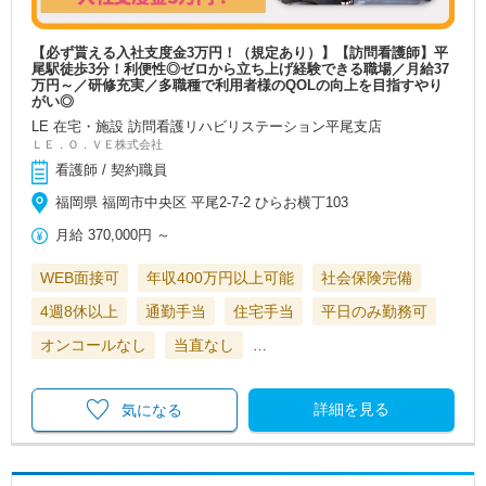
【必ず貰える入社支度金3万円！（規定あり）】【訪問看護師】平
尾駅徒歩3分！利便性◎ゼロから立ち上げ経験できる職場／月給37
万円～／研修充実／多職種で利用者様のQOLの向上を目指すやり
がい◎
LE 在宅・施設 訪問看護リハビリステーション平尾支店
ＬＥ．Ｏ．ＶＥ株式会社
看護師 / 契約職員
福岡県 福岡市中央区 平尾2-7-2 ひらお横丁103
月給
370,000円
～
WEB面接可
年収400万円以上可能
社会保険完備
4週8休以上
通勤手当
住宅手当
平日のみ勤務可
オンコールなし
当直なし
…
詳細を見る
気になる