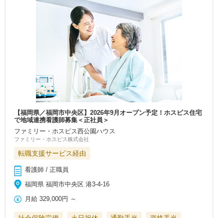
【福岡県／福岡市中央区】2026年9月オープン予定！ホスピス住宅
で地域連携看護師募集＜正社員＞
ファミリー・ホスピス西公園ハウス
ファミリー・ホスピス株式会社
転職支援サービス経由
看護師 / 正職員
福岡県 福岡市中央区 港3‐4‐16
月給
329,000円
～
社会保険完備
土日祝休
通勤手当
資格手当