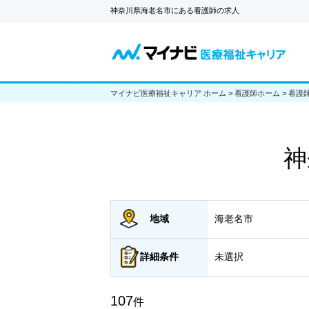
神奈川県海老名市にある看護師の求人
マイナビ医療福祉キャリア ホーム
>
看護師ホーム
>
看護
神
地域
海老名市
詳細
条件
未選択
107
件