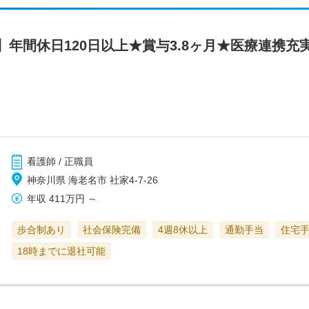
年間休日120日以上★賞与3.8ヶ月★医療連携充
看護師 / 正職員
神奈川県 海老名市 社家4-7-26
年収
411万円
～
歩合制あり
社会保険完備
4週8休以上
通勤手当
住宅
18時までに退社可能