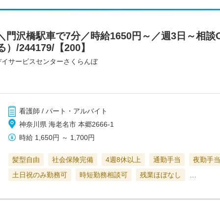
門沢橋駅車で7分／時給1650円～／週3日～相談
244179/【200】
デイサービスセンターさくらんぼ
看護師 / パート・アルバイト
神奈川県 海老名市 本郷2666-1
時給
1,650円
～
1,700円
髪型自由
社会保険完備
4週8休以上
通勤手当
夜勤手
土日祝のみ勤務可
時短勤務相談可
残業ほぼなし
…