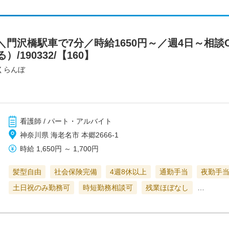
門沢橋駅車で7分／時給1650円～／週4日～相談
190332/【160】
くらんぼ
看護師 / パート・アルバイト
神奈川県 海老名市 本郷2666-1
時給
1,650円
～
1,700円
髪型自由
社会保険完備
4週8休以上
通勤手当
夜勤手
土日祝のみ勤務可
時短勤務相談可
残業ほぼなし
…