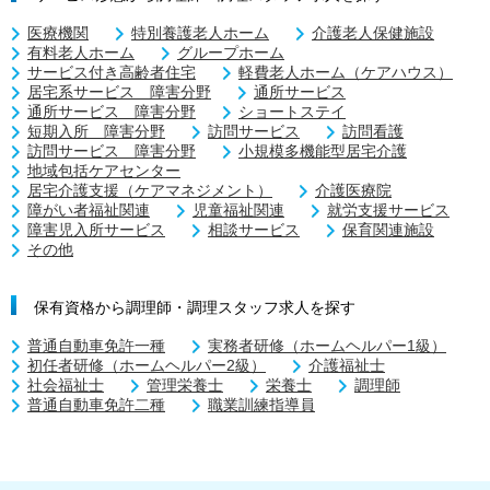
医療機関
特別養護老人ホーム
介護老人保健施設
有料老人ホーム
グループホーム
サービス付き高齢者住宅
軽費老人ホーム（ケアハウス）
居宅系サービス 障害分野
通所サービス
通所サービス 障害分野
ショートステイ
短期入所 障害分野
訪問サービス
訪問看護
訪問サービス 障害分野
小規模多機能型居宅介護
地域包括ケアセンター
居宅介護支援（ケアマネジメント）
介護医療院
障がい者福祉関連
児童福祉関連
就労支援サービス
障害児入所サービス
相談サービス
保育関連施設
その他
保有資格から調理師・調理スタッフ求人を探す
普通自動車免許一種
実務者研修（ホームヘルパー1級）
初任者研修（ホームヘルパー2級）
介護福祉士
社会福祉士
管理栄養士
栄養士
調理師
普通自動車免許二種
職業訓練指導員