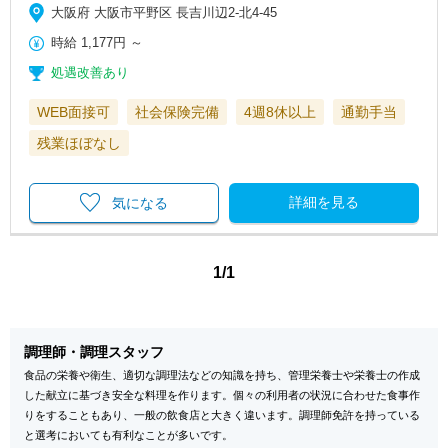
大阪府 大阪市平野区 長吉川辺2-北4-45
時給
1,177円
～
処遇改善あり
WEB面接可
社会保険完備
4週8休以上
通勤手当
残業ほぼなし
詳細を見る
気になる
1/1
調理師・調理スタッフ
食品の栄養や衛生、適切な調理法などの知識を持ち、管理栄養士や栄養士の作成
した献立に基づき安全な料理を作ります。個々の利用者の状況に合わせた食事作
りをすることもあり、一般の飲食店と大きく違います。調理師免許を持っている
と選考においても有利なことが多いです。