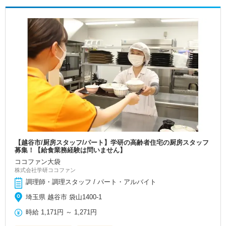
【越谷市/厨房スタッフ/パート】学研の高齢者住宅の厨房スタッフ
募集！【給食業務経験は問いません】
ココファン大袋
株式会社学研ココファン
調理師・調理スタッフ / パート・アルバイト
埼玉県 越谷市 袋山1400-1
時給
1,171円
～
1,271円