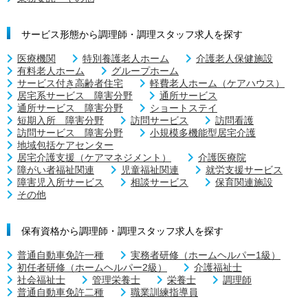
サービス形態から調理師・調理スタッフ求人を探す
医療機関
特別養護老人ホーム
介護老人保健施設
有料老人ホーム
グループホーム
サービス付き高齢者住宅
軽費老人ホーム（ケアハウス）
居宅系サービス 障害分野
通所サービス
通所サービス 障害分野
ショートステイ
短期入所 障害分野
訪問サービス
訪問看護
訪問サービス 障害分野
小規模多機能型居宅介護
地域包括ケアセンター
居宅介護支援（ケアマネジメント）
介護医療院
障がい者福祉関連
児童福祉関連
就労支援サービス
障害児入所サービス
相談サービス
保育関連施設
その他
保有資格から調理師・調理スタッフ求人を探す
普通自動車免許一種
実務者研修（ホームヘルパー1級）
初任者研修（ホームヘルパー2級）
介護福祉士
社会福祉士
管理栄養士
栄養士
調理師
普通自動車免許二種
職業訓練指導員