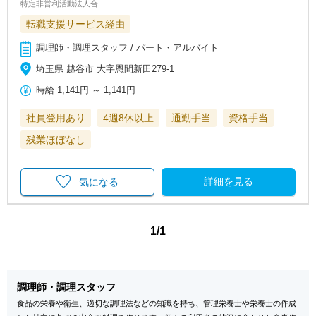
特定非営利活動法人合
転職支援サービス経由
調理師・調理スタッフ / パート・アルバイト
埼玉県 越谷市 大字恩間新田279-1
時給
1,141円
～
1,141円
社員登用あり
4週8休以上
通勤手当
資格手当
残業ほぼなし
詳細を見る
気になる
1/1
調理師・調理スタッフ
食品の栄養や衛生、適切な調理法などの知識を持ち、管理栄養士や栄養士の作成