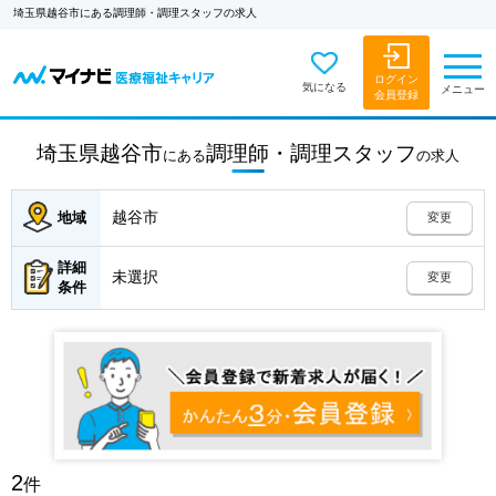
埼玉県越谷市にある調理師・調理スタッフの求人
ログイン
気になる
メニュー
会員登録
埼玉県越谷市
調理師・調理スタッフ
にある
の
求人
越谷市
地域
変更
詳細
未選択
変更
条件
2
件