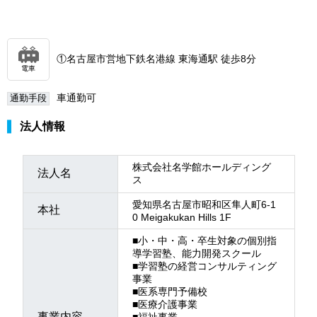
①名古屋市営地下鉄名港線 東海通駅 徒歩8分
電車
車通勤可
通勤手段
法人情報
株式会社名学館ホールディング
法人名
ス
愛知県名古屋市昭和区隼人町6-1
本社
0 Meigakukan Hills 1F
■小・中・高・卒生対象の個別指
導学習塾、能力開発スクール
■学習塾の経営コンサルティング
事業
■医系専門予備校
■医療介護事業
事業内容
■福祉事業