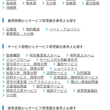
長崎県
熊本県
大分県
宮崎県
鹿児島県
沖縄県
雇用形態からサービス管理責任者求人を探す
正職員
契約職員
パート・アルバイト
業務委託・その他
サービス形態からサービス管理責任者求人を探す
医療機関
特別養護老人ホーム
有料老人ホーム
グループホーム
サービス付き高齢者住宅
居宅系サービス 障害分野
通所サービス
通所サービス 障害分野
ショートステイ
短期入所 障害分野
訪問サービス
訪問看護
訪問サービス 障害分野
定期巡回・随時対応サービス
居宅介護支援（ケアマネジメント）
障がい者福祉関連
児童福祉関連
就労支援サービス
障害児入所サービス
相談サービス
保育関連施設
その他
保有資格からサービス管理責任者求人を探す