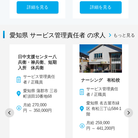
詳細を見る
詳細を見る
愛知県 サービス管理責任者 の求人
もっと見る
日中支援センター八
兵衛・禄兵衛、短期
入所 休兵衛
サービス管理責任
ナーシング 有松校
者 / 正職員
サービス管理責任
愛知県 蒲郡市 三谷
者 / 正職員
町須田10番地68
愛知県 名古屋市緑
月給 270,000
区 有松三丁山584-1
円 ～ 350,000円
階
月給 259,000
円 ～ 441,200円