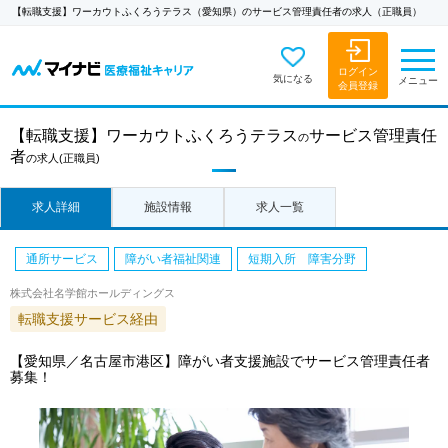
【転職支援】ワーカウトふくろうテラス（愛知県）のサービス管理責任者の求人（正職員）
ログイン
気になる
メニュー
会員登録
【転職支援】
ワーカウトふくろうテラス
サービス管理責任
の
者
の求人
(正職員)
求人詳細
施設情報
求人一覧
通所サービス
障がい者福祉関連
短期入所 障害分野
株式会社名学館ホールディングス
転職支援サービス経由
【愛知県／名古屋市港区】障がい者支援施設でサービス管理責任者
募集！