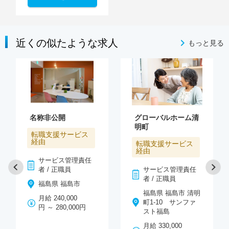
近くの似たような求人
もっと見る
名称非公開
グローバルホーム清
明町
転職支援サービス
経由
転職支援サービス
経由
サービス管理責任
者 / 正職員
サービス管理責任
者 / 正職員
福島県 福島市
福島県 福島市 清明
月給 240,000
町1-10 サンファ
円 ～ 280,000円
スト福島
月給 330,000