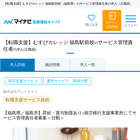
【転職支援】むすびカレッジ 福島駅前校（福島県）のサービス管理責任者の求人（正職員）
ログイン
気になる
メニュー
会員登録
【転職支援】
むすびカレッジ 福島駅前校
サービス管理責
の
任者
の求人
(正職員)
求人詳細
施設情報
求人一覧
就労支援サービス
通所サービス 障害分野
株式会社アンドテラス
転職支援サービス経由
【福島県／福島市】昇給・賞与制度あり♪就労移行支援事業所にてサ
ービス管理責任者募集＜日勤＞