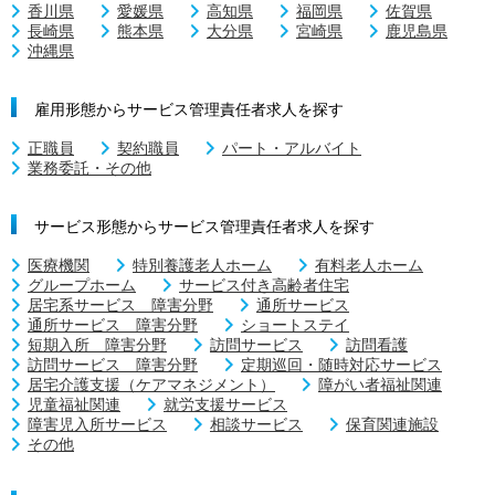
香川県
愛媛県
高知県
福岡県
佐賀県
長崎県
熊本県
大分県
宮崎県
鹿児島県
沖縄県
雇用形態からサービス管理責任者求人を探す
正職員
契約職員
パート・アルバイト
業務委託・その他
サービス形態からサービス管理責任者求人を探す
医療機関
特別養護老人ホーム
有料老人ホーム
グループホーム
サービス付き高齢者住宅
居宅系サービス 障害分野
通所サービス
通所サービス 障害分野
ショートステイ
短期入所 障害分野
訪問サービス
訪問看護
訪問サービス 障害分野
定期巡回・随時対応サービス
居宅介護支援（ケアマネジメント）
障がい者福祉関連
児童福祉関連
就労支援サービス
障害児入所サービス
相談サービス
保育関連施設
その他