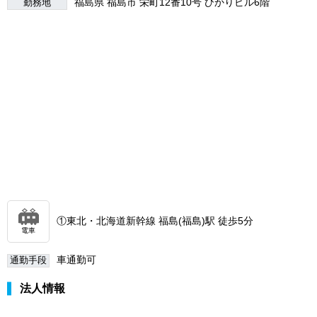
福島県 福島市 栄町12番10号 ひかりビル6階
勤務地
①東北・北海道新幹線 福島(福島)駅 徒歩5分
電車
車通勤可
通勤手段
法人情報