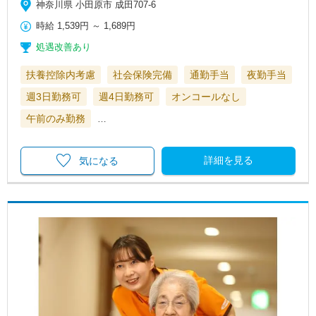
神奈川県 小田原市 成田707-6
時給
1,539円
～
1,689円
処遇改善あり
扶養控除内考慮
社会保険完備
通勤手当
夜勤手当
週3日勤務可
週4日勤務可
オンコールなし
午前のみ勤務
…
詳細を見る
気になる