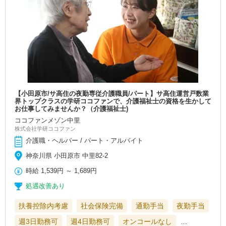
【小田原市/サ高住の夜勤専従介護職員/パート】サ高住運営戸数業
界トップクラスの学研ココファンで、介護福祉士の資格を生かして
お仕事してみませんか？（介護福祉士)
ココファンメゾン中里
株式会社学研ココファン
介護職・ヘルパー / パート・アルバイト
神奈川県 小田原市 中里82-2
時給
1,539円
～
1,689円
処遇改善あり
扶養控除内考慮
社会保険完備
通勤手当
夜勤手当
週3日勤務可
週4日勤務可
オンコールなし
…