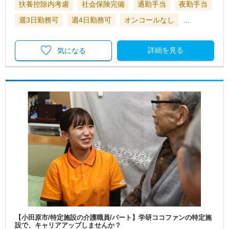
扶養控除内考慮
社会保険完備
通勤手当
夜勤手当
週3日勤務可
週4日勤務可
オンコールなし
…
詳細を見る
気になる
【小田原市/特定施設の介護職員/パート】学研ココファンの特定施
設で、キャリアアップしませんか？