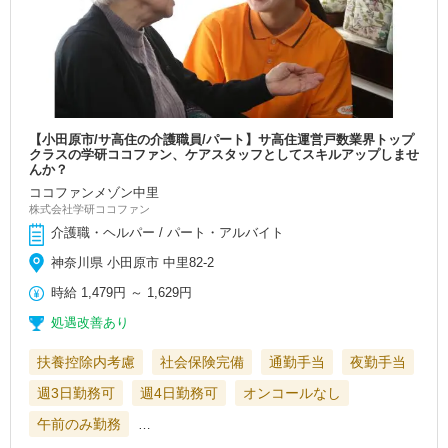
【小田原市/サ高住の介護職員/パート】サ高住運営戸数業界トップ
クラスの学研ココファン、ケアスタッフとしてスキルアップしませ
んか？
ココファンメゾン中里
株式会社学研ココファン
介護職・ヘルパー / パート・アルバイト
神奈川県 小田原市 中里82-2
時給
1,479円
～
1,629円
処遇改善あり
扶養控除内考慮
社会保険完備
通勤手当
夜勤手当
週3日勤務可
週4日勤務可
オンコールなし
午前のみ勤務
…