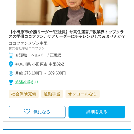
【小田原市/介護リーダー/正社員】サ高住運営戸数業界トップクラ
スの学研ココファン、ケアリーダーにチャレンジしてみませんか？
ココファンメゾン中里
株式会社学研ココファン
介護職・ヘルパー / 正職員
神奈川県 小田原市 中里82-2
月給
273,100円
～
289,600円
処遇改善あり
社会保険完備
通勤手当
オンコールなし
詳細を見る
気になる