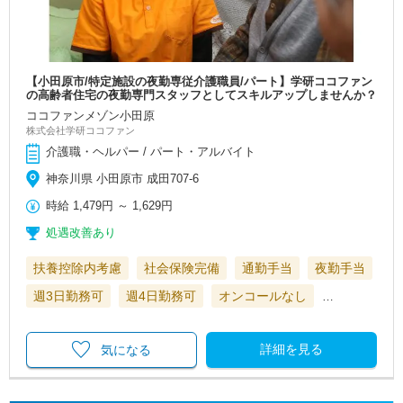
【小田原市/特定施設の夜勤専従介護職員/パート】学研ココファン
の高齢者住宅の夜勤専門スタッフとしてスキルアップしませんか？
ココファンメゾン小田原
株式会社学研ココファン
介護職・ヘルパー / パート・アルバイト
神奈川県 小田原市 成田707-6
時給
1,479円
～
1,629円
処遇改善あり
扶養控除内考慮
社会保険完備
通勤手当
夜勤手当
週3日勤務可
週4日勤務可
オンコールなし
…
詳細を見る
気になる