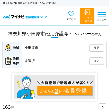
神奈川県小田原市にある介護職・ヘルパーの求人
ログイン
気になる
メニュー
会員登録
神奈川県小田原市
介護職・ヘルパー
にある
の
求人
小田原市
地域
変更
詳細
未選択
変更
条件
163
件