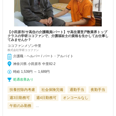
【小田原市/サ高住の介護職員/パート】サ高住運営戸数業界トップ
クラスの学研ココファンで、介護福祉士の資格を生かしてお仕事し
てみませんか？
ココファンメゾン中里
株式会社学研ココファン
介護職・ヘルパー / パート・アルバイト
神奈川県 小田原市 中里82-2
時給
1,539円
～
1,689円
処遇改善あり
扶養控除内考慮
社会保険完備
通勤手当
夜勤手当
週3日勤務可
週4日勤務可
オンコールなし
午前のみ勤務
…