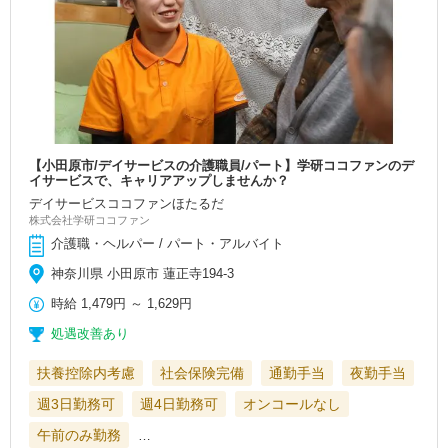
【小田原市/デイサービスの介護職員/パート】学研ココファンのデ
イサービスで、キャリアアップしませんか？
デイサービスココファンほたるだ
株式会社学研ココファン
介護職・ヘルパー / パート・アルバイト
神奈川県 小田原市 蓮正寺194-3
時給
1,479円
～
1,629円
処遇改善あり
扶養控除内考慮
社会保険完備
通勤手当
夜勤手当
週3日勤務可
週4日勤務可
オンコールなし
午前のみ勤務
…