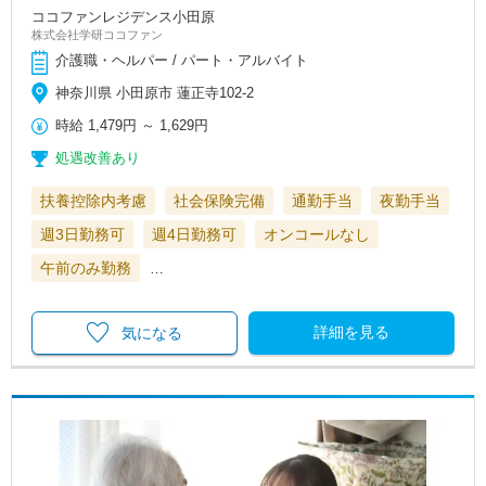
ココファンレジデンス小田原
株式会社学研ココファン
介護職・ヘルパー / パート・アルバイト
神奈川県 小田原市 蓮正寺102-2
時給
1,479円
～
1,629円
処遇改善あり
扶養控除内考慮
社会保険完備
通勤手当
夜勤手当
週3日勤務可
週4日勤務可
オンコールなし
午前のみ勤務
…
詳細を見る
気になる