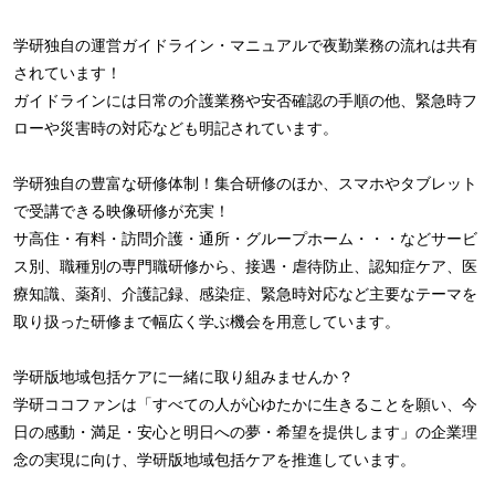
学研独自の運営ガイドライン・マニュアルで夜勤業務の流れは共有
されています！
ガイドラインには日常の介護業務や安否確認の手順の他、緊急時フ
ローや災害時の対応なども明記されています。
学研独自の豊富な研修体制！集合研修のほか、スマホやタブレット
で受講できる映像研修が充実！
サ高住・有料・訪問介護・通所・グループホーム・・・などサービ
ス別、職種別の専門職研修から、接遇・虐待防止、認知症ケア、医
療知識、薬剤、介護記録、感染症、緊急時対応など主要なテーマを
取り扱った研修まで幅広く学ぶ機会を用意しています。
学研版地域包括ケアに一緒に取り組みませんか？
学研ココファンは「すべての人が心ゆたかに生きることを願い、今
日の感動・満足・安心と明日への夢・希望を提供します」の企業理
念の実現に向け、学研版地域包括ケアを推進しています。