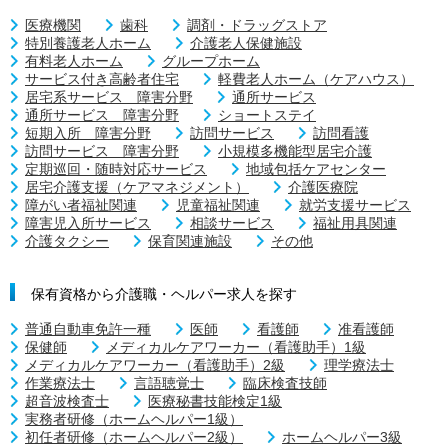
医療機関
歯科
調剤・ドラッグストア
特別養護老人ホーム
介護老人保健施設
有料老人ホーム
グループホーム
サービス付き高齢者住宅
軽費老人ホーム（ケアハウス）
居宅系サービス 障害分野
通所サービス
通所サービス 障害分野
ショートステイ
短期入所 障害分野
訪問サービス
訪問看護
訪問サービス 障害分野
小規模多機能型居宅介護
定期巡回・随時対応サービス
地域包括ケアセンター
居宅介護支援（ケアマネジメント）
介護医療院
障がい者福祉関連
児童福祉関連
就労支援サービス
障害児入所サービス
相談サービス
福祉用具関連
介護タクシー
保育関連施設
その他
保有資格から介護職・ヘルパー求人を探す
普通自動車免許一種
医師
看護師
准看護師
保健師
メディカルケアワーカー（看護助手）1級
メディカルケアワーカー（看護助手）2級
理学療法士
作業療法士
言語聴覚士
臨床検査技師
超音波検査士
医療秘書技能検定1級
実務者研修（ホームヘルパー1級）
初任者研修（ホームヘルパー2級）
ホームヘルパー3級