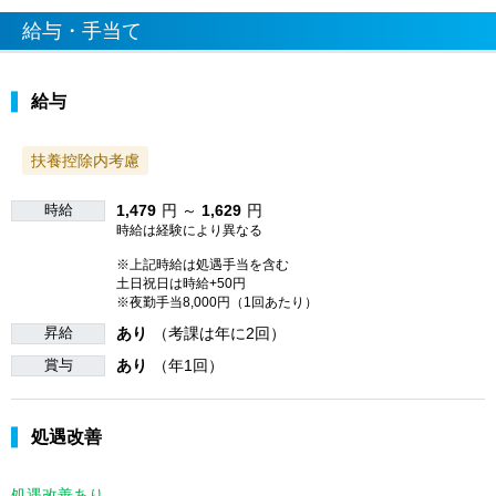
給与・手当て
給与
扶養控除内考慮
時給
1,479
円 ～
1,629
円
時給は経験により異なる
※上記時給は処遇手当を含む
土日祝日は時給+50円
※夜勤手当8,000円（1回あたり）
昇給
あり
（考課は年に2回）
賞与
あり
（年1回）
処遇改善
処遇改善あり