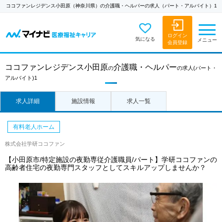
ココファンレジデンス小田原（神奈川県）の介護職・ヘルパーの求人（パート・アルバイト）1
ログイン
気になる
メニュー
会員登録
ココファンレジデンス小田原
介護職・ヘルパー
の
の求人
(パート・
アルバイト)1
求人詳細
施設情報
求人一覧
有料老人ホーム
株式会社学研ココファン
【小田原市/特定施設の夜勤専従介護職員/パート】学研ココファンの
高齢者住宅の夜勤専門スタッフとしてスキルアップしませんか？