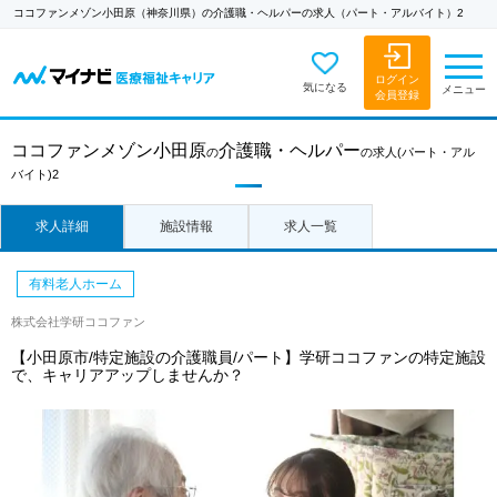
ココファンメゾン小田原（神奈川県）の介護職・ヘルパーの求人（パート・アルバイト）2
ログイン
気になる
メニュー
会員登録
ココファンメゾン小田原
介護職・ヘルパー
の
の求人
(パート・アル
バイト)2
求人詳細
施設情報
求人一覧
有料老人ホーム
株式会社学研ココファン
【小田原市/特定施設の介護職員/パート】学研ココファンの特定施設
で、キャリアアップしませんか？