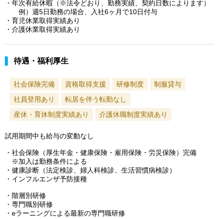
・年次有給休暇（※法令どおり、勤務実績、契約日数によります）
例）週5日勤務の場合、入社6ヶ月で10日付与
・育児休業取得実績あり
・介護休業取得実績あり
待遇・福利厚生
社会保険完備
資格取得支援
研修制度
制服貸与
社員登用あり
転居を伴う転勤なし
産休・育休制度実績あり
介護休職制度実績あり
試用期間中も給与の変動なし
・社会保険（厚生年金・健康保険・雇用保険・労災保険）完備
※加入は勤務条件による
・健康診断（法定検診、婦人科検診、生活習慣病検診）
・インフルエンザ予防接種
・階層別研修
・専門職別研修
・eラーニングによる最新の専門職研修