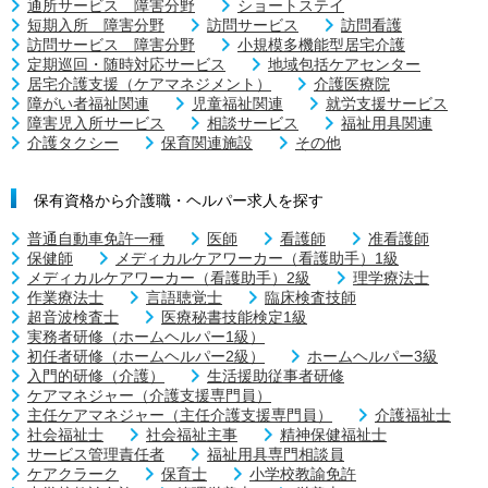
通所サービス 障害分野
ショートステイ
短期入所 障害分野
訪問サービス
訪問看護
訪問サービス 障害分野
小規模多機能型居宅介護
定期巡回・随時対応サービス
地域包括ケアセンター
居宅介護支援（ケアマネジメント）
介護医療院
障がい者福祉関連
児童福祉関連
就労支援サービス
障害児入所サービス
相談サービス
福祉用具関連
介護タクシー
保育関連施設
その他
保有資格から介護職・ヘルパー求人を探す
普通自動車免許一種
医師
看護師
准看護師
保健師
メディカルケアワーカー（看護助手）1級
メディカルケアワーカー（看護助手）2級
理学療法士
作業療法士
言語聴覚士
臨床検査技師
超音波検査士
医療秘書技能検定1級
実務者研修（ホームヘルパー1級）
初任者研修（ホームヘルパー2級）
ホームヘルパー3級
入門的研修（介護）
生活援助従事者研修
ケアマネジャー（介護支援専門員）
主任ケアマネジャー（主任介護支援専門員）
介護福祉士
社会福祉士
社会福祉主事
精神保健福祉士
サービス管理責任者
福祉用具専門相談員
ケアクラーク
保育士
小学校教諭免許