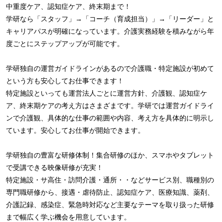
中重度ケア、認知症ケア、終末期まで！
学研なら「スタッフ」→「コーチ（育成担当）」→「リーダー」と
キャリアパスが明確になっています。介護実務経験を積みながら年
度ごとにステップアップが可能です。
学研独自の運営ガイドラインがあるので介護職・特定施設が初めて
という方も安心してお仕事できます！
特定施設といっても運営法人ごとに運営方針、介護観、認知症ケ
ア、終末期ケアの考え方はさまざまです。学研では運営ガイドライ
ンで介護観、具体的な仕事の範囲や内容、考え方を具体的に明示し
ています。安心してお仕事が開始できます。
学研独自の豊富な研修体制！集合研修のほか、スマホやタブレット
で受講できる映像研修が充実！
特定施設・サ高住・訪問介護・通所・・などサービス別、職種別の
専門職研修から、接遇・虐待防止、認知症ケア、医療知識、薬剤、
介護記録、感染症、緊急時対応など主要なテーマを取り扱った研修
まで幅広く学ぶ機会を用意しています。