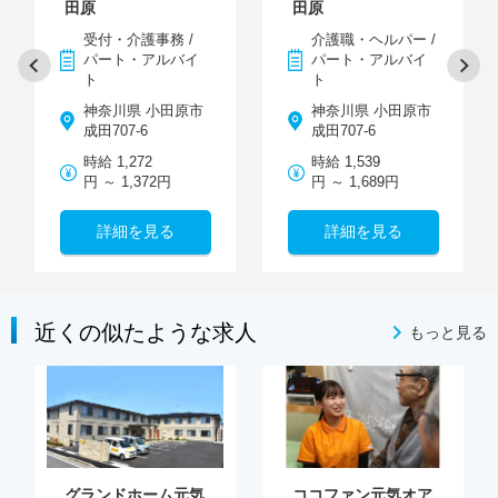
田原
田原
受付・介護事務 /
介護職・ヘルパー /
パート・アルバイ
パート・アルバイ
ト
ト
神奈川県 小田原市
神奈川県 小田原市
成田707-6
成田707-6
時給 1,272
時給 1,539
円 ～ 1,372円
円 ～ 1,689円
詳細を見る
詳細を見る
近くの似たような求人
もっと見る
グランドホーム元気
ココファン元気オア