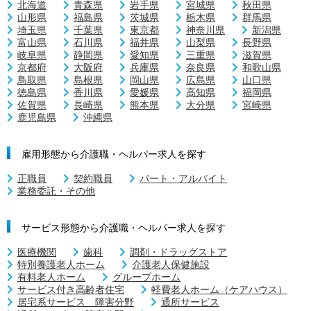
北海道
青森県
岩手県
宮城県
秋田県
山形県
福島県
茨城県
栃木県
群馬県
埼玉県
千葉県
東京都
神奈川県
新潟県
富山県
石川県
福井県
山梨県
長野県
岐阜県
静岡県
愛知県
三重県
滋賀県
京都府
大阪府
兵庫県
奈良県
和歌山県
鳥取県
島根県
岡山県
広島県
山口県
徳島県
香川県
愛媛県
高知県
福岡県
佐賀県
長崎県
熊本県
大分県
宮崎県
鹿児島県
沖縄県
雇用形態から介護職・ヘルパー求人を探す
正職員
契約職員
パート・アルバイト
業務委託・その他
サービス形態から介護職・ヘルパー求人を探す
医療機関
歯科
調剤・ドラッグストア
特別養護老人ホーム
介護老人保健施設
有料老人ホーム
グループホーム
サービス付き高齢者住宅
軽費老人ホーム（ケアハウス）
居宅系サービス 障害分野
通所サービス