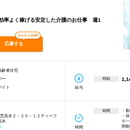
効率よく稼げる安定した介護のお仕事 週1
応募する
高齢者住宅
時給
1,1
パー
バイト
給与
・勤
時間
 芝高木２－２０－１２ディーフ
・休
高木
※一
る
間制
時間