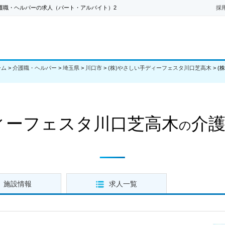
護職・ヘルパーの求人（パート・アルバイト）2
採
ーム
>
介護職・ヘルパー
>
埼玉県
>
川口市
>
(株)やさしい手ディーフェスタ川口芝高木
>
(
ディーフェスタ川口芝高木
介
の
施設情報
求人一覧