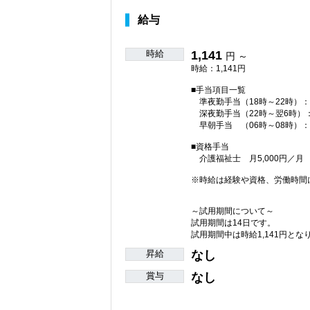
給与
時給
1,141
円 ～
時給：1,141円
■手当項目一覧
準夜勤手当（18時～22時）：1
深夜勤手当（22時～翌6時）：3
早朝手当 （06時～08時）：1
■資格手当
介護福祉士 月5,000円／月
※時給は経験や資格、労働時間
～試用期間について～
試用期間は14日です。
試用期間中は時給1,141円とな
昇給
なし
賞与
なし