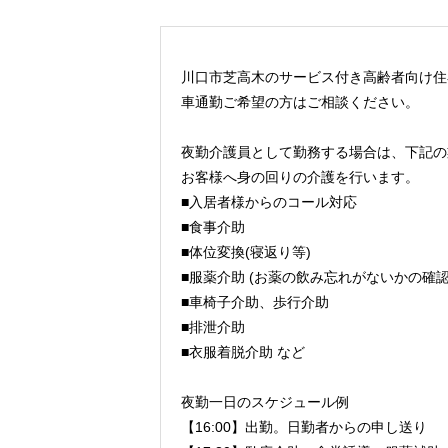
川口市芝高木のサービス付き高齢者向け住
車通勤ご希望の方はご相談ください。
夜勤介護員として勤務する場合は、下記の
お客様へ身の回りの介護を行います。
■入居者様からのコール対応
■食事介助
■体位変換(寝返り等)
■服薬介助 (お薬の飲み忘れがないかの確認
■車椅子介助、歩行介助
■排泄介助
■衣服着脱介助 など
夜勤一日のスケジュール例
【16:00】出勤。日勤者からの申し送り