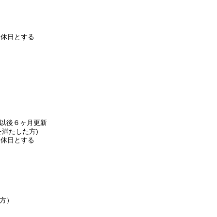
は休日とする
以後６ヶ月更新
満たした方)
は休日とする
方）