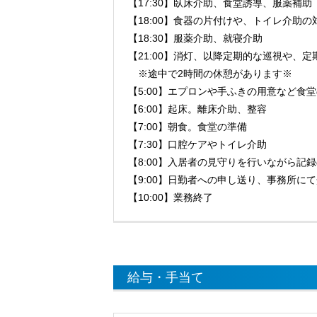
【17:30】臥床介助、食堂誘導、服薬補助
【18:00】食器の片付けや、トイレ介助の
【18:30】服薬介助、就寝介助
【21:00】消灯、以降定期的な巡視や、
※途中で2時間の休憩があります※
【5:00】エプロンや手ふきの用意など食
【6:00】起床。離床介助、整容
【7:00】朝食。食堂の準備
【7:30】口腔ケアやトイレ介助
【8:00】入居者の見守りを行いながら記
【9:00】日勤者への申し送り、事務所に
【10:00】業務終了
給与・手当て