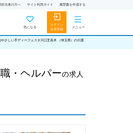
用担当者の方へ
サイト利用ガイド
履歴書を作成する
ログイン
気になる
メニュー
会員登録
株)やさしい手ディーフェスタ川口芝高木 （埼玉県）の介護
護職・ヘルパー
の求人