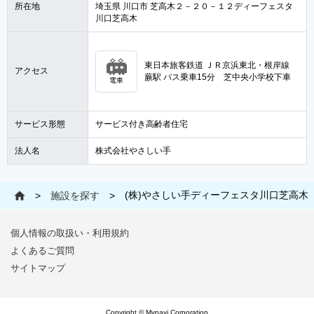
所在地
埼玉県 川口市 芝高木２－２０－１２ディーフェスタ
川口芝高木
東日本旅客鉄道 ＪＲ京浜東北・根岸線
アクセス
蕨駅 バス乗車15分 芝中央小学校下車
電車
サービス形態
サービス付き高齢者住宅
法人名
株式会社やさしい手
(株)やさしい手ディーフェスタ川口芝高木
>
施設を探す
>
個人情報の取扱い・利用規約
よくあるご質問
サイトマップ
Copyright © Mynavi Corporation