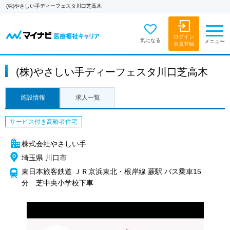
(株)やさしい手ディーフェスタ川口芝高木
ログイン
気になる
メニュー
会員登録
(株)やさしい手ディーフェスタ川口芝高木
施設情報
求人一覧
サービス付き高齢者住宅
株式会社やさしい手
埼玉県 川口市
東日本旅客鉄道 ＪＲ京浜東北・根岸線 蕨駅 バス乗車15
分 芝中央小学校下車