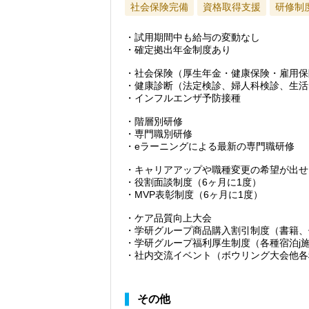
社会保険完備
資格取得支援
研修制
・試用期間中も給与の変動なし
・確定拠出年金制度あり
・社会保険（厚生年金・健康保険・雇用保
・健康診断（法定検診、婦人科検診、生活
・インフルエンザ予防接種
・階層別研修
・専門職別研修
・eラーニングによる最新の専門職研修
・キャリアアップや職種変更の希望が出せ
・役割面談制度（6ヶ月に1度）
・MVP表彰制度（6ヶ月に1度）
・ケア品質向上大会
・学研グループ商品購入割引制度（書籍、
・学研グループ福利厚生制度（各種宿泊j
・社内交流イベント（ボウリング大会他各
その他