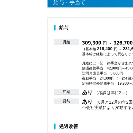
給与・手当て
給与
月給
309,300
326,700
円 ～
218,400
231,
（基本給
円 ～
基本給は経験によって異なりま
月給には下記一律手当が含まれ
処遇改善手当 42,000円～45,0
訪問介護員手当 5,000円
夜勤手当 24,000円（一律4回
定額時間外勤務手当 19,900～
昇給
あり
（考課は年に2回）
賞与
あり
（6月と12月の年2回
※会社実績により変動する
処遇改善