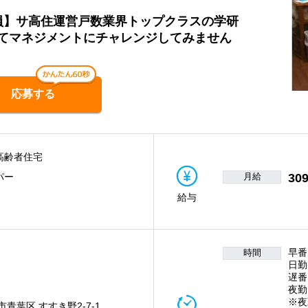
社員】サ高住運営戸数業界トップクラスの学研
てマネジメントにチャレンジしてみません
応募する
高齢者住宅
月給
309
パー
給与
早番
時間
日勤
遅番
夜勤
※夜
青葉区 すすき野2-7-1