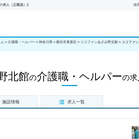
の求人（正職員）2
採
ーム
>
介護職・ヘルパー
>
神奈川県
>
横浜市青葉区
>
ココファンあざみ野北館
>
ココファン
野北館
介護職・ヘルパー
の
の求
施設情報
求人一覧