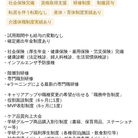
社会保険完備
資格取得支援
研修制度
制服貸与
転居を伴う転勤なし
産休・育休制度実績あり
介護休職制度実績あり
・試用期間中も給与の変動なし
・確定拠出年金制度あり
・社会保険（厚生年金・健康保険・雇用保険・労災保険）完備
・健康診断（法定検診、婦人科検診、生活習慣病検診）
・インフルエンザ予防接種
・階層別研修
・専門職別研修
・eラーニングによる最新の専門職研修
・キャリアアップや職種変更の希望が出せる「職務申告制度」
・役割面談制度（6ヶ月に1度）
・MVP表彰制度（6ヶ月に1度）
・ケア品質向上大会
・学研グループ商品購入割引制度（書籍、保育用品、ステーショナ
リー等）
・学研グループ福利厚生制度（各種宿泊j施設・飲食割引等）