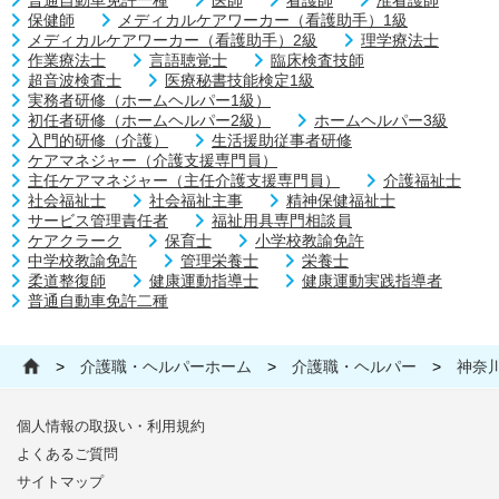
保健師
メディカルケアワーカー（看護助手）1級
メディカルケアワーカー（看護助手）2級
理学療法士
作業療法士
言語聴覚士
臨床検査技師
超音波検査士
医療秘書技能検定1級
実務者研修（ホームヘルパー1級）
初任者研修（ホームヘルパー2級）
ホームヘルパー3級
入門的研修（介護）
生活援助従事者研修
ケアマネジャー（介護支援専門員）
主任ケアマネジャー（主任介護支援専門員）
介護福祉士
社会福祉士
社会福祉主事
精神保健福祉士
サービス管理責任者
福祉用具専門相談員
ケアクラーク
保育士
小学校教諭免許
中学校教諭免許
管理栄養士
栄養士
柔道整復師
健康運動指導士
健康運動実践指導者
普通自動車免許二種
>
介護職・ヘルパーホーム
>
介護職・ヘルパー
>
神奈
個人情報の取扱い・利用規約
よくあるご質問
サイトマップ