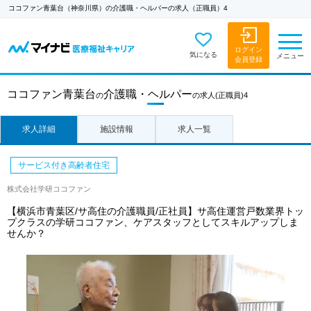
ココファン青葉台（神奈川県）の介護職・ヘルパーの求人（正職員）4
ログイン
気になる
メニュー
会員登録
ココファン青葉台
介護職・ヘルパー
の
の求人
(正職員)4
求人詳細
施設情報
求人一覧
サービス付き高齢者住宅
株式会社学研ココファン
【横浜市青葉区/サ高住の介護職員/正社員】サ高住運営戸数業界トッ
プクラスの学研ココファン、ケアスタッフとしてスキルアップしま
せんか？