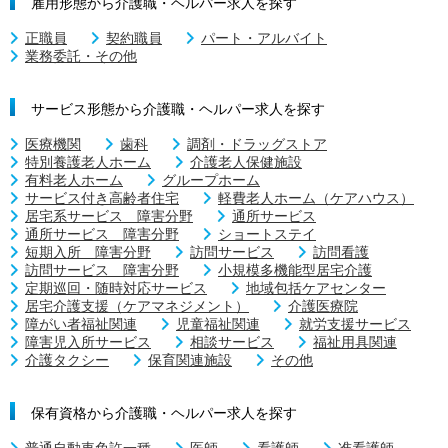
雇用形態から介護職・ヘルパー求人を探す
正職員
契約職員
パート・アルバイト
業務委託・その他
サービス形態から介護職・ヘルパー求人を探す
医療機関
歯科
調剤・ドラッグストア
特別養護老人ホーム
介護老人保健施設
有料老人ホーム
グループホーム
サービス付き高齢者住宅
軽費老人ホーム（ケアハウス）
居宅系サービス 障害分野
通所サービス
通所サービス 障害分野
ショートステイ
短期入所 障害分野
訪問サービス
訪問看護
訪問サービス 障害分野
小規模多機能型居宅介護
定期巡回・随時対応サービス
地域包括ケアセンター
居宅介護支援（ケアマネジメント）
介護医療院
障がい者福祉関連
児童福祉関連
就労支援サービス
障害児入所サービス
相談サービス
福祉用具関連
介護タクシー
保育関連施設
その他
保有資格から介護職・ヘルパー求人を探す
普通自動車免許一種
医師
看護師
准看護師