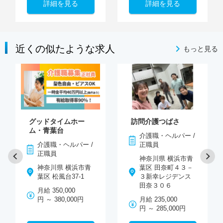
詳細を見る
詳細を見る
近くの似たような求人
もっと見る
グッドタイムホー
訪問介護つばさ
ム・青葉台
介護職・ヘルパー /
介護職・ヘルパー /
正職員
正職員
神奈川県 横浜市青
神奈川県 横浜市青
葉区 田奈町４３－
葉区 松風台37-1
３新幸レジデンス
田奈３０６
月給 350,000
円 ～ 380,000円
月給 235,000
円 ～ 285,000円