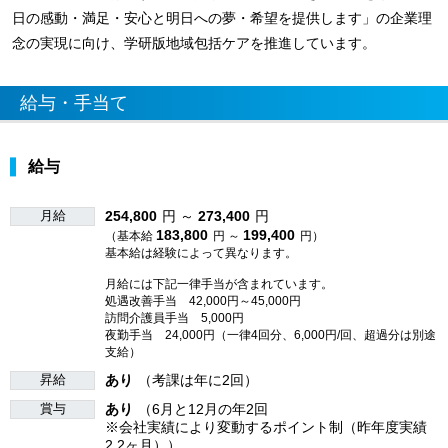
日の感動・満足・安心と明日への夢・希望を提供します」の企業理
念の実現に向け、学研版地域包括ケアを推進しています。
給与・手当て
給与
月給
254,800
円 ～
273,400
円
183,800
199,400
（基本給
円 ～
円）
基本給は経験によって異なります。
月給には下記一律手当が含まれています。
処遇改善手当 42,000円～45,000円
訪問介護員手当 5,000円
夜勤手当 24,000円（一律4回分、6,000円/回、超過分は別途
支給）
昇給
あり
（考課は年に2回）
賞与
あり
（6月と12月の年2回
※会社実績により変動するポイント制（昨年度実績
2.2ヶ月））