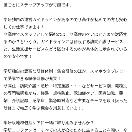
度ごとにステップアップが可能です。
学研独自の運営ガイドラインがあるのでサ高住が初めての方も安心
してお仕事できます！
サ高住でスタッフとして悩むのは、サ高住のケアはどこまで対応す
るのか？という点。ガイドラインには併設する訪問介護サービス
と、生活支援サービスをどう区分するのかが具体的に示されている
ので安心です！
学研独自の豊富な研修体制！集合研修のほか、スマホやタブレット
で受講できる映像研修が充実！
サ高住・訪問介護・通所・特定施設・・・などサービス別、職種別
の専門職研修から、接遇・虐待防止、認知症ケア、医療知識、薬
剤、介護記録、感染症、緊急時対応など主要なテーマを取り扱った
研修まで幅広く学ぶ機会を用意しています。
学研版地域包括ケアに一緒に取り組みませんか？
学研ココファンは「すべての人が心ゆたかに生きることを願い、今