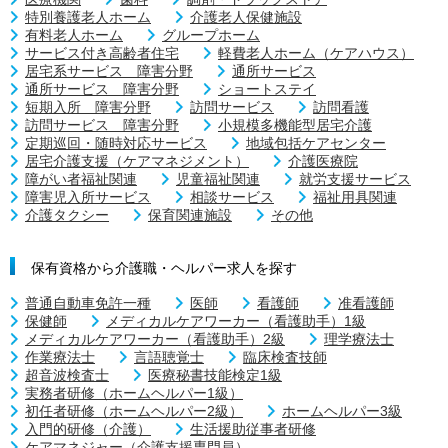
特別養護老人ホーム
介護老人保健施設
有料老人ホーム
グループホーム
サービス付き高齢者住宅
軽費老人ホーム（ケアハウス）
居宅系サービス 障害分野
通所サービス
通所サービス 障害分野
ショートステイ
短期入所 障害分野
訪問サービス
訪問看護
訪問サービス 障害分野
小規模多機能型居宅介護
定期巡回・随時対応サービス
地域包括ケアセンター
居宅介護支援（ケアマネジメント）
介護医療院
障がい者福祉関連
児童福祉関連
就労支援サービス
障害児入所サービス
相談サービス
福祉用具関連
介護タクシー
保育関連施設
その他
保有資格から介護職・ヘルパー求人を探す
普通自動車免許一種
医師
看護師
准看護師
保健師
メディカルケアワーカー（看護助手）1級
メディカルケアワーカー（看護助手）2級
理学療法士
作業療法士
言語聴覚士
臨床検査技師
超音波検査士
医療秘書技能検定1級
実務者研修（ホームヘルパー1級）
初任者研修（ホームヘルパー2級）
ホームヘルパー3級
入門的研修（介護）
生活援助従事者研修
ケアマネジャー（介護支援専門員）