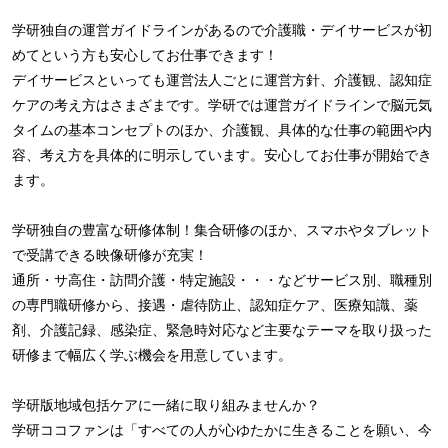
学研独自の運営ガイドラインがあるので介護職・デイサービスが初
めてという方も安心してお仕事できます！
デイサービスといっても運営法人ごとに運営方針、介護観、認知症
ケアの考え方はさまざまです。学研では運営ガイドラインで脳元気
タイムの基本コンセプトのほか、介護観、具体的な仕事の範囲や内
容、考え方を具体的に明示しています。安心してお仕事が開始でき
ます。
学研独自の豊富な研修体制！集合研修のほか、スマホやタブレット
で受講できる映像研修が充実！
通所・サ高住・訪問介護・特定施設・・・などサービス別、職種別
の専門職研修から、接遇・虐待防止、認知症ケア、医療知識、薬
剤、介護記録、感染症、緊急時対応など主要なテーマを取り扱った
研修まで幅広く学ぶ機会を用意しています。
学研版地域包括ケアに一緒に取り組みませんか？
学研ココファンは「すべての人が心ゆたかに生きることを願い、今