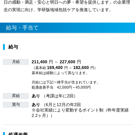
日の感動・満足・安心と明日への夢・希望を提供します」の企業理
念の実現に向け、学研版地域包括ケアを推進しています。
給与・手当て
給与
月給
211,400
円 ～
227,600
円
169,400
182,600
（基本給
円 ～
円）
基本給は経験によって異なります。
月給には下記一律手当が含まれています。
処遇改善手当 42,000円～45,000円
昇給
あり
（考課は年に2回）
賞与
あり
（6月と12月の年2回
※会社実績により変動するポイント制（昨年度実績
2.2ヶ月））
処遇改善