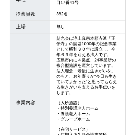
目17番41号
従業員数
382名
上場
無し
慈光会は浄土真宗本願寺派「正
伝寺」の開基1000年の記念事業
として昭和３０年に設立し、今
年６９年を迎える法人です。
広島市内に４拠点、24事業所の
複合型施設を運営しています。
法人理念「老後に生きがいを」
のもと、お年寄りが“今日も生き
ていてよかった”と思ってもらえ
る生きがいを支えるお手伝いを
します。
事業内容
（入所施設）
・特別養護老人ホーム
・養護老人ホーム
・グループホーム
（在宅サービス）
・短期入所生活介護事業所