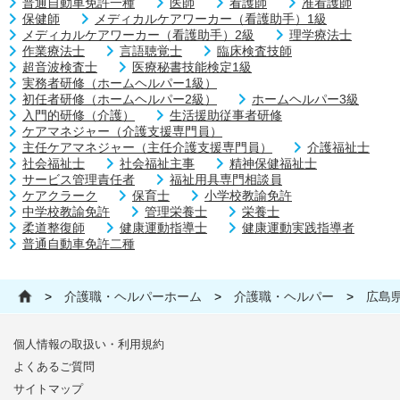
普通自動車免許一種
医師
看護師
准看護師
保健師
メディカルケアワーカー（看護助手）1級
メディカルケアワーカー（看護助手）2級
理学療法士
作業療法士
言語聴覚士
臨床検査技師
超音波検査士
医療秘書技能検定1級
実務者研修（ホームヘルパー1級）
初任者研修（ホームヘルパー2級）
ホームヘルパー3級
入門的研修（介護）
生活援助従事者研修
ケアマネジャー（介護支援専門員）
主任ケアマネジャー（主任介護支援専門員）
介護福祉士
社会福祉士
社会福祉主事
精神保健福祉士
サービス管理責任者
福祉用具専門相談員
ケアクラーク
保育士
小学校教諭免許
中学校教諭免許
管理栄養士
栄養士
柔道整復師
健康運動指導士
健康運動実践指導者
普通自動車免許二種
>
介護職・ヘルパーホーム
>
介護職・ヘルパー
>
広島
個人情報の取扱い・利用規約
よくあるご質問
サイトマップ