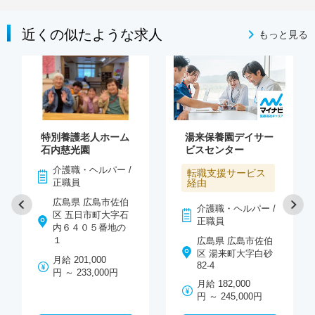
近くの似たような求人
もっと見る
特別養護老人ホーム
湯来保養園デイサー
石内慈光園
ビスセンター
介護職・ヘルパー /
転職支援サービス
正職員
経由
広島県 広島市佐伯
介護職・ヘルパー /
区 五日市町大字石
正職員
内６４０５番地の
１
広島県 広島市佐伯
区 湯来町大字白砂
月給 201,000
82-4
円 ～ 233,000円
月給 182,000
円 ～ 245,000円