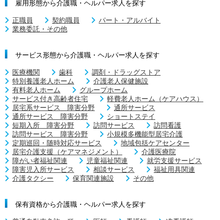
雇用形態から介護職・ヘルパー求人を探す
正職員
契約職員
パート・アルバイト
業務委託・その他
サービス形態から介護職・ヘルパー求人を探す
医療機関
歯科
調剤・ドラッグストア
特別養護老人ホーム
介護老人保健施設
有料老人ホーム
グループホーム
サービス付き高齢者住宅
軽費老人ホーム（ケアハウス）
居宅系サービス 障害分野
通所サービス
通所サービス 障害分野
ショートステイ
短期入所 障害分野
訪問サービス
訪問看護
訪問サービス 障害分野
小規模多機能型居宅介護
定期巡回・随時対応サービス
地域包括ケアセンター
居宅介護支援（ケアマネジメント）
介護医療院
障がい者福祉関連
児童福祉関連
就労支援サービス
障害児入所サービス
相談サービス
福祉用具関連
介護タクシー
保育関連施設
その他
保有資格から介護職・ヘルパー求人を探す