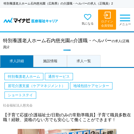
特別養護老人ホーム石内慈光園（広島県）の介護職・ヘルパーの求人（正職員）2
ログイン
気になる
メニュー
会員登録
特別養護老人ホーム石内慈光園
介護職・ヘルパー
の
の求人
(正職
員)2
求人詳細
施設情報
求人一覧
特別養護老人ホーム
通所サービス
居宅介護支援（ケアマネジメント）
地域包括ケアセンター
ショートステイ
社会福祉法人慈光会
【子育て応援/介護福祉士/日勤のみの常勤準職員】子育て職員多数在
職！経験、資格のない方でも安心して働くことができます！