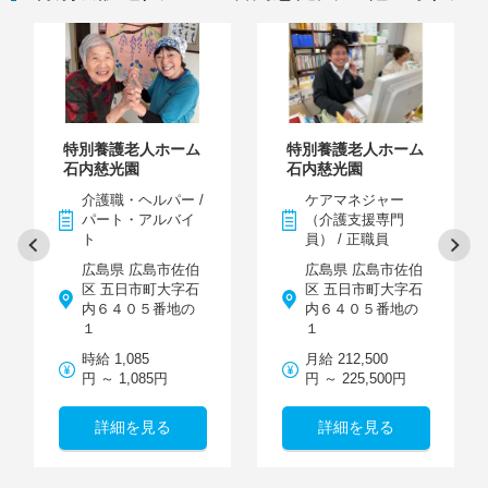
特別養護老人ホーム
特別養護老人ホーム
石内慈光園
石内慈光園
介護職・ヘルパー /
ケアマネジャー
パート・アルバイ
（介護支援専門
ト
員） / 正職員
広島県 広島市佐伯
広島県 広島市佐伯
区 五日市町大字石
区 五日市町大字石
内６４０５番地の
内６４０５番地の
１
１
時給 1,085
月給 212,500
円 ～ 1,085円
円 ～ 225,500円
詳細を見る
詳細を見る