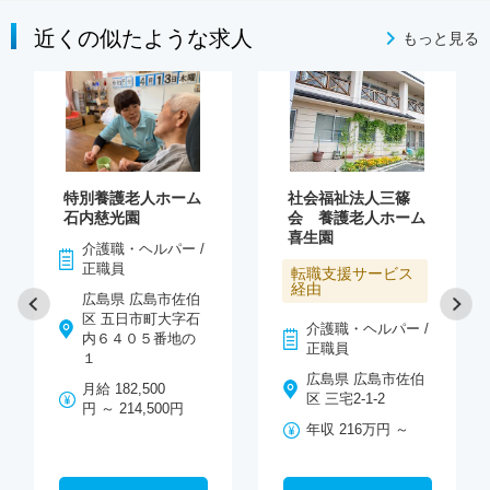
近くの似たような求人
もっと見る
特別養護老人ホーム
社会福祉法人三篠
石内慈光園
会 養護老人ホーム
喜生園
介護職・ヘルパー /
正職員
転職支援サービス
経由
広島県 広島市佐伯
区 五日市町大字石
介護職・ヘルパー /
内６４０５番地の
正職員
１
広島県 広島市佐伯
月給 182,500
区 三宅2-1-2
円 ～ 214,500円
年収 216万円 ～