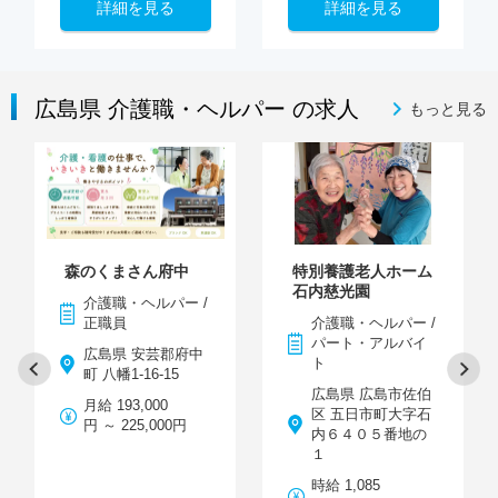
詳細を見る
詳細を見る
広島県 介護職・ヘルパー の求人
もっと見る
森のくまさん府中
特別養護老人ホーム
石内慈光園
介護職・ヘルパー /
正職員
介護職・ヘルパー /
パート・アルバイ
広島県 安芸郡府中
ト
町 八幡1-16-15
広島県 広島市佐伯
月給 193,000
区 五日市町大字石
円 ～ 225,000円
内６４０５番地の
１
時給 1,085