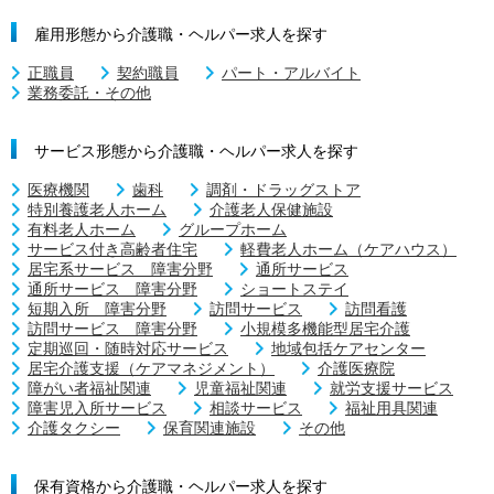
雇用形態から介護職・ヘルパー求人を探す
正職員
契約職員
パート・アルバイト
業務委託・その他
サービス形態から介護職・ヘルパー求人を探す
医療機関
歯科
調剤・ドラッグストア
特別養護老人ホーム
介護老人保健施設
有料老人ホーム
グループホーム
サービス付き高齢者住宅
軽費老人ホーム（ケアハウス）
居宅系サービス 障害分野
通所サービス
通所サービス 障害分野
ショートステイ
短期入所 障害分野
訪問サービス
訪問看護
訪問サービス 障害分野
小規模多機能型居宅介護
定期巡回・随時対応サービス
地域包括ケアセンター
居宅介護支援（ケアマネジメント）
介護医療院
障がい者福祉関連
児童福祉関連
就労支援サービス
障害児入所サービス
相談サービス
福祉用具関連
介護タクシー
保育関連施設
その他
保有資格から介護職・ヘルパー求人を探す