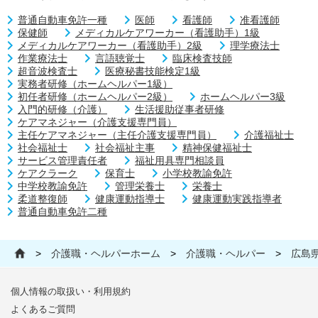
普通自動車免許一種
医師
看護師
准看護師
保健師
メディカルケアワーカー（看護助手）1級
メディカルケアワーカー（看護助手）2級
理学療法士
作業療法士
言語聴覚士
臨床検査技師
超音波検査士
医療秘書技能検定1級
実務者研修（ホームヘルパー1級）
初任者研修（ホームヘルパー2級）
ホームヘルパー3級
入門的研修（介護）
生活援助従事者研修
ケアマネジャー（介護支援専門員）
主任ケアマネジャー（主任介護支援専門員）
介護福祉士
社会福祉士
社会福祉主事
精神保健福祉士
サービス管理責任者
福祉用具専門相談員
ケアクラーク
保育士
小学校教諭免許
中学校教諭免許
管理栄養士
栄養士
柔道整復師
健康運動指導士
健康運動実践指導者
普通自動車免許二種
>
介護職・ヘルパーホーム
>
介護職・ヘルパー
>
広島
個人情報の取扱い・利用規約
よくあるご質問