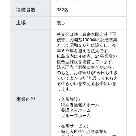
従業員数
382名
上場
無し
慈光会は浄土真宗本願寺派「正
伝寺」の開基1000年の記念事業
として昭和３０年に設立し、今
年６９年を迎える法人です。
広島市内に４拠点、24事業所の
複合型施設を運営しています。
法人理念「老後に生きがいを」
のもと、お年寄りが“今日も生き
ていてよかった”と思ってもらえ
る生きがいを支えるお手伝いを
します。
事業内容
（入所施設）
・特別養護老人ホーム
・養護老人ホーム
・グループホーム
（在宅サービス）
・短期入所生活介護事業所