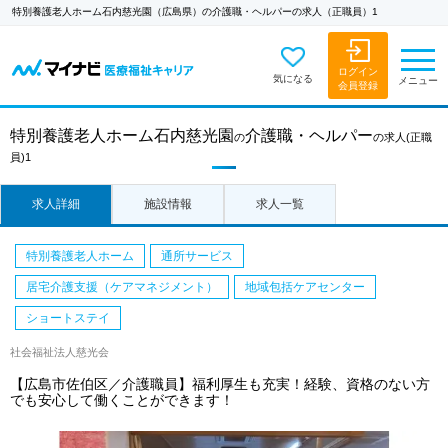
特別養護老人ホーム石内慈光園（広島県）の介護職・ヘルパーの求人（正職員）1
ログイン
気になる
メニュー
会員登録
特別養護老人ホーム石内慈光園
介護職・ヘルパー
の
の求人
(正職
員)1
求人詳細
施設情報
求人一覧
特別養護老人ホーム
通所サービス
居宅介護支援（ケアマネジメント）
地域包括ケアセンター
ショートステイ
社会福祉法人慈光会
【広島市佐伯区／介護職員】福利厚生も充実！経験、資格のない方
でも安心して働くことができます！