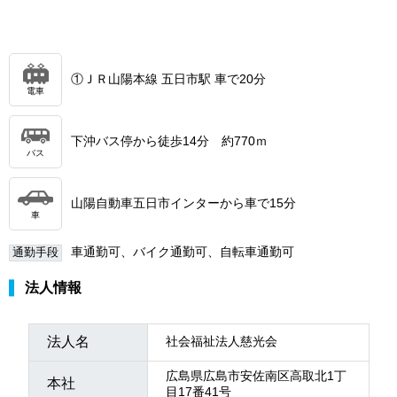
①ＪＲ山陽本線 五日市駅 車で20分
電車
下沖バス停から徒歩14分 約770ｍ
バス
山陽自動車五日市インターから車で15分
車
車通勤可、バイク通勤可、自転車通勤可
通勤手段
法人情報
法人名
社会福祉法人慈光会
広島県広島市安佐南区高取北1丁
本社
目17番41号