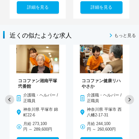
詳細を見る
詳細を見る
近くの似たような求人
もっと見る
ココファン湘南平塚
ココファン健康リハ
弐番館
やさか
介護職・ヘルパー /
介護職・ヘルパー /
正職員
正職員
神奈川県 平塚市 錦
神奈川県 平塚市 西
町22-6
八幡2-17-31
月給 273,100
月給 244,100
円 ～ 289,600円
円 ～ 260,600円