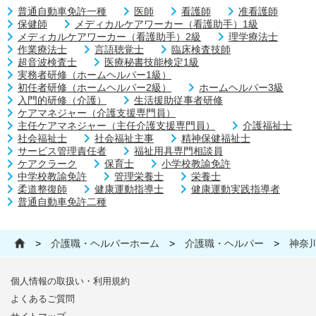
普通自動車免許一種
医師
看護師
准看護師
保健師
メディカルケアワーカー（看護助手）1級
メディカルケアワーカー（看護助手）2級
理学療法士
作業療法士
言語聴覚士
臨床検査技師
超音波検査士
医療秘書技能検定1級
実務者研修（ホームヘルパー1級）
初任者研修（ホームヘルパー2級）
ホームヘルパー3級
入門的研修（介護）
生活援助従事者研修
ケアマネジャー（介護支援専門員）
主任ケアマネジャー（主任介護支援専門員）
介護福祉士
社会福祉士
社会福祉主事
精神保健福祉士
サービス管理責任者
福祉用具専門相談員
ケアクラーク
保育士
小学校教諭免許
中学校教諭免許
管理栄養士
栄養士
柔道整復師
健康運動指導士
健康運動実践指導者
普通自動車免許二種
>
介護職・ヘルパーホーム
>
介護職・ヘルパー
>
神奈
個人情報の取扱い・利用規約
よくあるご質問