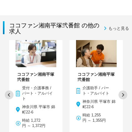
ココファン湘南平塚弐番館 の他の
もっと見る
求人
ココファン湘南平塚
ココファン湘南平塚
弐番館
弐番館
受付・介護事務 /
介護助手 / パー
パート・アルバイ
ト・アルバイト
ト
神奈川県 平塚市 錦
神奈川県 平塚市 錦
町22-6
町22-6
時給 1,255
時給 1,272
円 ～ 1,355円
円 ～ 1,372円