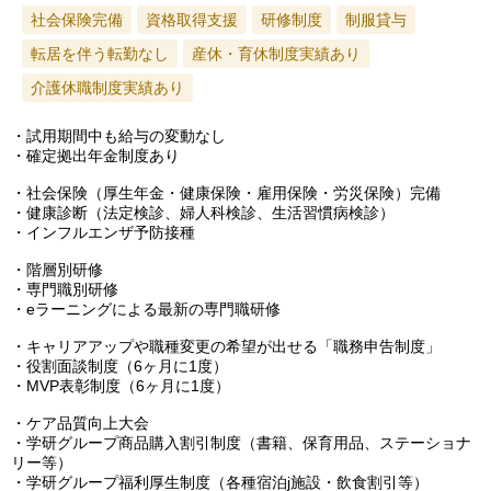
社会保険完備
資格取得支援
研修制度
制服貸与
転居を伴う転勤なし
産休・育休制度実績あり
介護休職制度実績あり
・試用期間中も給与の変動なし
・確定拠出年金制度あり
・社会保険（厚生年金・健康保険・雇用保険・労災保険）完備
・健康診断（法定検診、婦人科検診、生活習慣病検診）
・インフルエンザ予防接種
・階層別研修
・専門職別研修
・eラーニングによる最新の専門職研修
・キャリアアップや職種変更の希望が出せる「職務申告制度」
・役割面談制度（6ヶ月に1度）
・MVP表彰制度（6ヶ月に1度）
・ケア品質向上大会
・学研グループ商品購入割引制度（書籍、保育用品、ステーショナ
リー等）
・学研グループ福利厚生制度（各種宿泊j施設・飲食割引等）