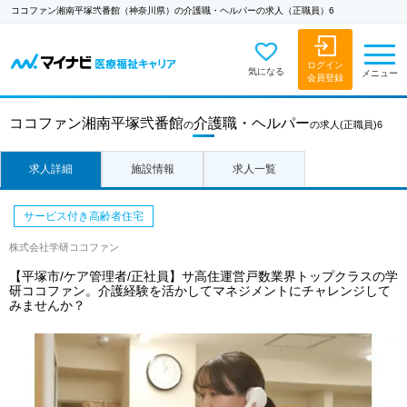
ココファン湘南平塚弐番館（神奈川県）の介護職・ヘルパーの求人（正職員）6
ログイン
気になる
メニュー
会員登録
ココファン湘南平塚弐番館
介護職・ヘルパー
の
の求人
(正職員)6
求人詳細
施設情報
求人一覧
サービス付き高齢者住宅
株式会社学研ココファン
【平塚市/ケア管理者/正社員】サ高住運営戸数業界トップクラスの学
研ココファン。介護経験を活かしてマネジメントにチャレンジして
みませんか？