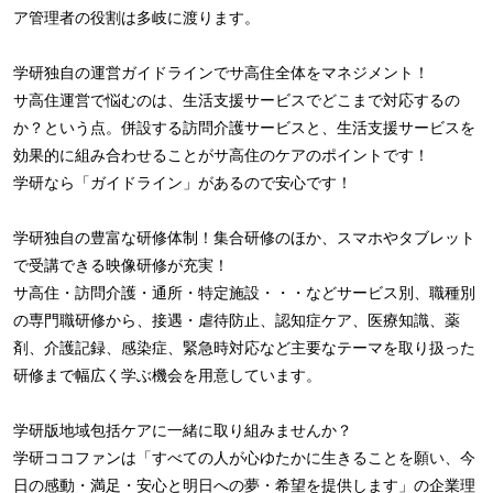
ア管理者の役割は多岐に渡ります。
学研独自の運営ガイドラインでサ高住全体をマネジメント！
サ高住運営で悩むのは、生活支援サービスでどこまで対応するの
か？という点。併設する訪問介護サービスと、生活支援サービスを
効果的に組み合わせることがサ高住のケアのポイントです！
学研なら「ガイドライン」があるので安心です！
学研独自の豊富な研修体制！集合研修のほか、スマホやタブレット
で受講できる映像研修が充実！
サ高住・訪問介護・通所・特定施設・・・などサービス別、職種別
の専門職研修から、接遇・虐待防止、認知症ケア、医療知識、薬
剤、介護記録、感染症、緊急時対応など主要なテーマを取り扱った
研修まで幅広く学ぶ機会を用意しています。
学研版地域包括ケアに一緒に取り組みませんか？
学研ココファンは「すべての人が心ゆたかに生きることを願い、今
日の感動・満足・安心と明日への夢・希望を提供します」の企業理