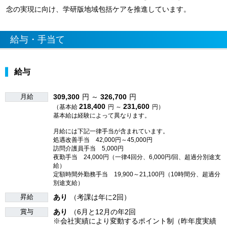
念の実現に向け、学研版地域包括ケアを推進しています。
給与・手当て
給与
月給
309,300
円 ～
326,700
円
218,400
231,600
（基本給
円 ～
円）
基本給は経験によって異なります。
月給には下記一律手当が含まれています。
処遇改善手当 42,000円～45,000円
訪問介護員手当 5,000円
夜勤手当 24,000円（一律4回分、6,000円/回、超過分別途支
給）
定額時間外勤務手当 19,900～21,100円（10時間分、超過分
別途支給）
昇給
あり
（考課は年に2回）
賞与
あり
（6月と12月の年2回
※会社実績により変動するポイント制（昨年度実績