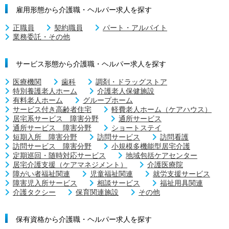
雇用形態から介護職・ヘルパー求人を探す
正職員
契約職員
パート・アルバイト
業務委託・その他
サービス形態から介護職・ヘルパー求人を探す
医療機関
歯科
調剤・ドラッグストア
特別養護老人ホーム
介護老人保健施設
有料老人ホーム
グループホーム
サービス付き高齢者住宅
軽費老人ホーム（ケアハウス）
居宅系サービス 障害分野
通所サービス
通所サービス 障害分野
ショートステイ
短期入所 障害分野
訪問サービス
訪問看護
訪問サービス 障害分野
小規模多機能型居宅介護
定期巡回・随時対応サービス
地域包括ケアセンター
居宅介護支援（ケアマネジメント）
介護医療院
障がい者福祉関連
児童福祉関連
就労支援サービス
障害児入所サービス
相談サービス
福祉用具関連
介護タクシー
保育関連施設
その他
保有資格から介護職・ヘルパー求人を探す