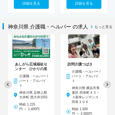
詳細を見る
詳細を見る
神奈川県 介護職・ヘルパー の求人
もっと見る
あしがら広域福祉セ
訪問介護つばさ
ンター ひかりの里
介護職・ヘルパー /
介護職・ヘルパー /
パート・アルバイ
パート・アルバイ
ト
ト
神奈川県 横浜市青
神奈川県 足柄上郡
葉区 田奈町４３－
大井町 西大井1055
３新幸レジデンス
田奈３０６
時給 1,225
円 ～ 1,400円
時給 1,600
円 ～ 2,000円