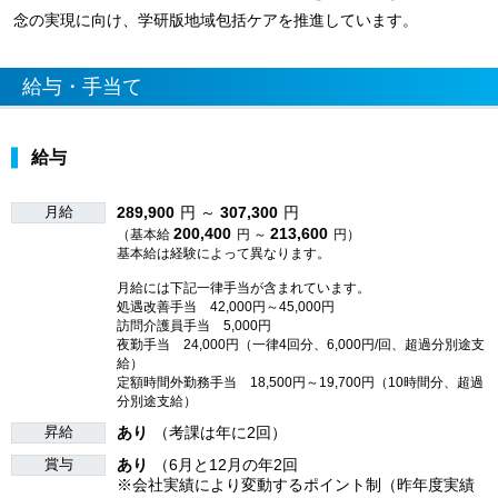
念の実現に向け、学研版地域包括ケアを推進しています。
給与・手当て
給与
月給
289,900
円 ～
307,300
円
200,400
213,600
（基本給
円 ～
円）
基本給は経験によって異なります。
月給には下記一律手当が含まれています。
処遇改善手当 42,000円～45,000円
訪問介護員手当 5,000円
夜勤手当 24,000円（一律4回分、6,000円/回、超過分別途支
給）
定額時間外勤務手当 18,500円～19,700円（10時間分、超過
分別途支給）
昇給
あり
（考課は年に2回）
賞与
あり
（6月と12月の年2回
※会社実績により変動するポイント制（昨年度実績