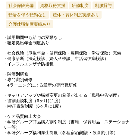
社会保険完備
資格取得支援
研修制度
制服貸与
転居を伴う転勤なし
産休・育休制度実績あり
介護休職制度実績あり
・試用期間中も給与の変動なし
・確定拠出年金制度あり
・社会保険（厚生年金・健康保険・雇用保険・労災保険）完備
・健康診断（法定検診、婦人科検診、生活習慣病検診）
・インフルエンザ予防接種
・階層別研修
・専門職別研修
・eラーニングによる最新の専門職研修
・キャリアアップや職種変更の希望が出せる「職務申告制度」
・役割面談制度（6ヶ月に1度）
・MVP表彰制度（6ヶ月に1度）
・ケア品質向上大会
・学研グループ商品購入割引制度（書籍、保育用品、ステーショナ
リー等）
・学研グループ福利厚生制度（各種宿泊j施設・飲食割引等）