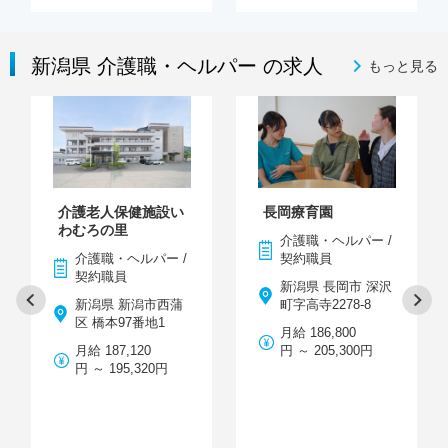
新潟県 介護職・ヘルパー の求人
もっと見る
介護老人保健施設い
長岡療育園
わむろの里
介護職・ヘルパー /
介護職・ヘルパー /
契約職員
契約職員
新潟県 長岡市 深沢
新潟県 新潟市西蒲
町字高寺2278-8
区 橋本97番地1
月給 186,800
月給 187,120
円 ～ 205,300円
円 ～ 195,320円