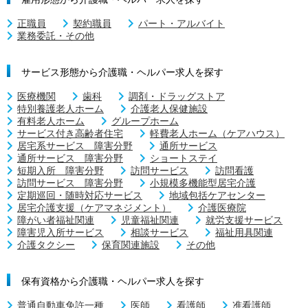
正職員
契約職員
パート・アルバイト
業務委託・その他
サービス形態から介護職・ヘルパー求人を探す
医療機関
歯科
調剤・ドラッグストア
特別養護老人ホーム
介護老人保健施設
有料老人ホーム
グループホーム
サービス付き高齢者住宅
軽費老人ホーム（ケアハウス）
居宅系サービス 障害分野
通所サービス
通所サービス 障害分野
ショートステイ
短期入所 障害分野
訪問サービス
訪問看護
訪問サービス 障害分野
小規模多機能型居宅介護
定期巡回・随時対応サービス
地域包括ケアセンター
居宅介護支援（ケアマネジメント）
介護医療院
障がい者福祉関連
児童福祉関連
就労支援サービス
障害児入所サービス
相談サービス
福祉用具関連
介護タクシー
保育関連施設
その他
保有資格から介護職・ヘルパー求人を探す
普通自動車免許一種
医師
看護師
准看護師