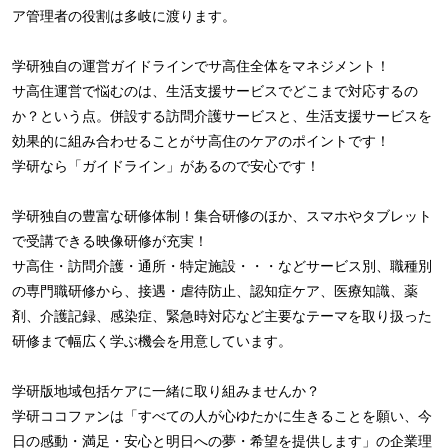
ア管理者の役割は多岐に渡ります。
学研独自の運営ガイドラインでサ高住全体をマネジメント！
サ高住運営で悩むのは、生活支援サービスでどこまで対応するの
か？という点。併設する訪問介護サービスと、生活支援サービスを
効果的に組み合わせることがサ高住のケアのポイントです！
学研なら「ガイドライン」があるので安心です！
学研独自の豊富な研修体制！集合研修のほか、スマホやタブレット
で受講できる映像研修が充実！
サ高住・訪問介護・通所・特定施設・・・などサービス別、職種別
の専門職研修から、接遇・虐待防止、認知症ケア、医療知識、薬
剤、介護記録、感染症、緊急時対応など主要なテーマを取り扱った
研修まで幅広く学ぶ機会を用意しています。
学研版地域包括ケアに一緒に取り組みませんか？
学研ココファンは「すべての人が心ゆたかに生きることを願い、今
日の感動・満足・安心と明日への夢・希望を提供します」の企業理