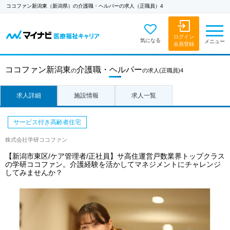
ココファン新潟東（新潟県）の介護職・ヘルパーの求人（正職員）4
ログイン
気になる
メニュー
会員登録
ココファン新潟東
介護職・ヘルパー
の
の求人
(正職員)4
求人詳細
施設情報
求人一覧
サービス付き高齢者住宅
株式会社学研ココファン
【新潟市東区/ケア管理者/正社員】サ高住運営戸数業界トップクラス
の学研ココファン。介護経験を活かしてマネジメントにチャレンジ
してみませんか？