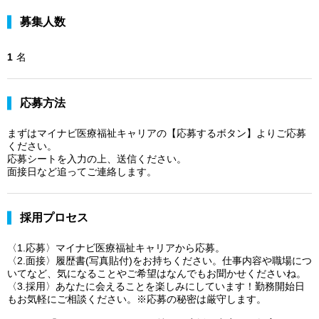
募集人数
1
名
応募方法
まずはマイナビ医療福祉キャリアの【応募するボタン】よりご応募
ください。
応募シートを入力の上、送信ください。
面接日など追ってご連絡します。
採用プロセス
〈1.応募〉マイナビ医療福祉キャリアから応募。
〈2.面接〉履歴書(写真貼付)をお持ちください。仕事内容や職場につ
いてなど、気になることやご希望はなんでもお聞かせくださいね。
〈3.採用〉あなたに会えることを楽しみにしています！勤務開始日
もお気軽にご相談ください。※応募の秘密は厳守します。