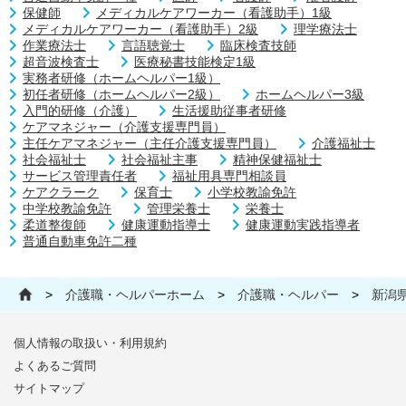
保健師
メディカルケアワーカー（看護助手）1級
メディカルケアワーカー（看護助手）2級
理学療法士
作業療法士
言語聴覚士
臨床検査技師
超音波検査士
医療秘書技能検定1級
実務者研修（ホームヘルパー1級）
初任者研修（ホームヘルパー2級）
ホームヘルパー3級
入門的研修（介護）
生活援助従事者研修
ケアマネジャー（介護支援専門員）
主任ケアマネジャー（主任介護支援専門員）
介護福祉士
社会福祉士
社会福祉主事
精神保健福祉士
サービス管理責任者
福祉用具専門相談員
ケアクラーク
保育士
小学校教諭免許
中学校教諭免許
管理栄養士
栄養士
柔道整復師
健康運動指導士
健康運動実践指導者
普通自動車免許二種
>
介護職・ヘルパーホーム
>
介護職・ヘルパー
>
新潟
個人情報の取扱い・利用規約
よくあるご質問
サイトマップ