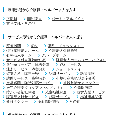
雇用形態から介護職・ヘルパー求人を探す
正職員
契約職員
パート・アルバイト
業務委託・その他
サービス形態から介護職・ヘルパー求人を探す
医療機関
歯科
調剤・ドラッグストア
特別養護老人ホーム
介護老人保健施設
有料老人ホーム
グループホーム
サービス付き高齢者住宅
軽費老人ホーム（ケアハウス）
居宅系サービス 障害分野
通所サービス
通所サービス 障害分野
ショートステイ
短期入所 障害分野
訪問サービス
訪問看護
訪問サービス 障害分野
小規模多機能型居宅介護
定期巡回・随時対応サービス
地域包括ケアセンター
居宅介護支援（ケアマネジメント）
介護医療院
障がい者福祉関連
児童福祉関連
就労支援サービス
障害児入所サービス
相談サービス
福祉用具関連
介護タクシー
保育関連施設
その他
保有資格から介護職・ヘルパー求人を探す