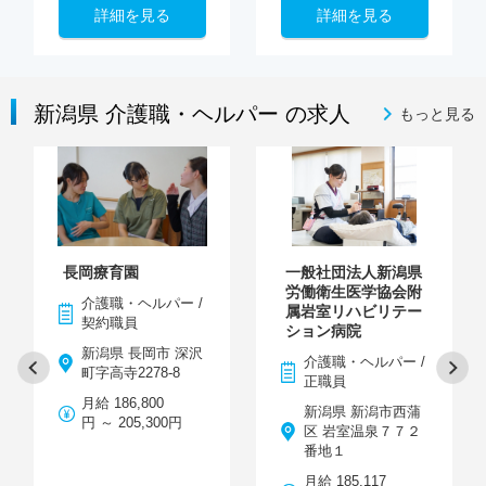
詳細を見る
詳細を見る
新潟県 介護職・ヘルパー の求人
もっと見る
長岡療育園
一般社団法人新潟県
労働衛生医学協会附
介護職・ヘルパー /
属岩室リハビリテー
契約職員
ション病院
新潟県 長岡市 深沢
介護職・ヘルパー /
町字高寺2278-8
正職員
月給 186,800
新潟県 新潟市西蒲
円 ～ 205,300円
区 岩室温泉７７２
番地１
月給 185,117