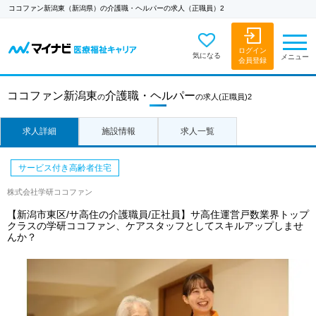
ココファン新潟東（新潟県）の介護職・ヘルパーの求人（正職員）2
ログイン
気になる
メニュー
会員登録
ココファン新潟東
介護職・ヘルパー
の
の求人
(正職員)2
求人詳細
施設情報
求人一覧
サービス付き高齢者住宅
株式会社学研ココファン
【新潟市東区/サ高住の介護職員/正社員】サ高住運営戸数業界トップ
クラスの学研ココファン、ケアスタッフとしてスキルアップしませ
んか？