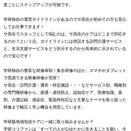
度ごとにステップアップが可能です。
学研独自の運営ガイドラインがあるのでサ高住が初めての方も安心
してお仕事できます！
サ高住でスタッフとして悩むのは、サ高住のケアはどこまで対応す
るのか？という点。ガイドラインには併設する訪問介護サービス
と、生活支援サービスをどう区分するのかが具体的に示されている
ので安心です！
学研独自の豊富な研修体制！集合研修のほか、スマホやタブレット
で受講できる映像研修が充実！
サ高住・訪問介護・通所・特定施設・・・などサービス別、職種別
の専門職研修から、接遇・虐待防止、認知症ケア、医療知識、薬
剤、介護記録、感染症、緊急時対応など主要なテーマを取り扱った
研修まで幅広く学ぶ機会を用意しています。
学研版地域包括ケアに一緒に取り組みませんか？
学研ココファンは「すべての人が心ゆたかに生きることを願い、今