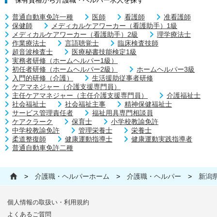
普通自動車免許一種
医師
看護師
准看護師
保健師
メディカルケアワーカー（看護助手）1級
メディカルケアワーカー（看護助手）2級
理学療法士
作業療法士
言語聴覚士
臨床検査技師
超音波検査士
医療秘書技能検定1級
実務者研修（ホームヘルパー1級）
初任者研修（ホームヘルパー2級）
ホームヘルパー3級
入門的研修（介護）
生活援助従事者研修
ケアマネジャー（介護支援専門員）
主任ケアマネジャー（主任介護支援専門員）
介護福祉士
社会福祉士
社会福祉主事
精神保健福祉士
サービス管理責任者
福祉用具専門相談員
ケアクラーク
保育士
小学校教諭免許
中学校教諭免許
管理栄養士
栄養士
柔道整復師
健康運動指導士
健康運動実践指導者
普通自動車免許二種
>
介護職・ヘルパーホーム
>
介護職・ヘルパー
>
新潟
個人情報の取扱い・利用規約
よくあるご質問