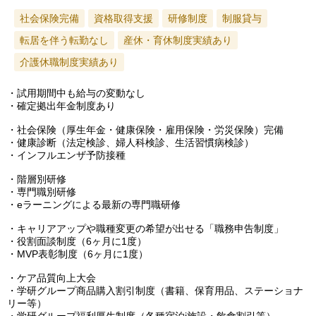
社会保険完備
資格取得支援
研修制度
制服貸与
転居を伴う転勤なし
産休・育休制度実績あり
介護休職制度実績あり
・試用期間中も給与の変動なし
・確定拠出年金制度あり
・社会保険（厚生年金・健康保険・雇用保険・労災保険）完備
・健康診断（法定検診、婦人科検診、生活習慣病検診）
・インフルエンザ予防接種
・階層別研修
・専門職別研修
・eラーニングによる最新の専門職研修
・キャリアアップや職種変更の希望が出せる「職務申告制度」
・役割面談制度（6ヶ月に1度）
・MVP表彰制度（6ヶ月に1度）
・ケア品質向上大会
・学研グループ商品購入割引制度（書籍、保育用品、ステーショナ
リー等）
・学研グループ福利厚生制度（各種宿泊j施設・飲食割引等）