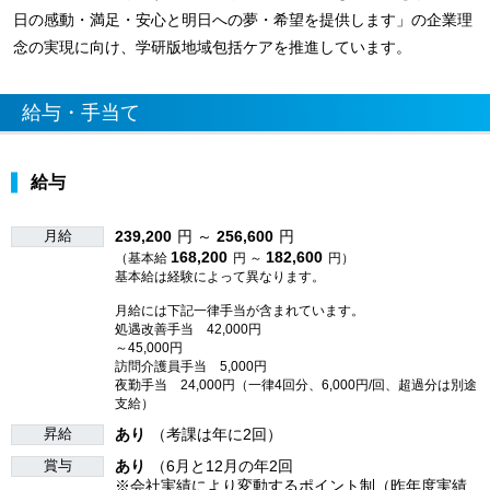
日の感動・満足・安心と明日への夢・希望を提供します」の企業理
念の実現に向け、学研版地域包括ケアを推進しています。
給与・手当て
給与
月給
239,200
円 ～
256,600
円
168,200
182,600
（基本給
円 ～
円）
基本給は経験によって異なります。
月給には下記一律手当が含まれています。
処遇改善手当 42,000円
～45,000円
訪問介護員手当 5,000円
夜勤手当 24,000円（一律4回分、6,000円/回、超過分は別途
支給）
昇給
あり
（考課は年に2回）
賞与
あり
（6月と12月の年2回
※会社実績により変動するポイント制（昨年度実績