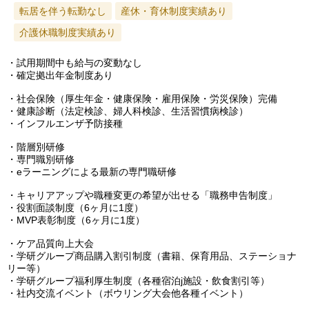
転居を伴う転勤なし
産休・育休制度実績あり
介護休職制度実績あり
・試用期間中も給与の変動なし
・確定拠出年金制度あり
・社会保険（厚生年金・健康保険・雇用保険・労災保険）完備
・健康診断（法定検診、婦人科検診、生活習慣病検診）
・インフルエンザ予防接種
・階層別研修
・専門職別研修
・eラーニングによる最新の専門職研修
・キャリアアップや職種変更の希望が出せる「職務申告制度」
・役割面談制度（6ヶ月に1度）
・MVP表彰制度（6ヶ月に1度）
・ケア品質向上大会
・学研グループ商品購入割引制度（書籍、保育用品、ステーショナ
リー等）
・学研グループ福利厚生制度（各種宿泊j施設・飲食割引等）
・社内交流イベント（ボウリング大会他各種イベント）