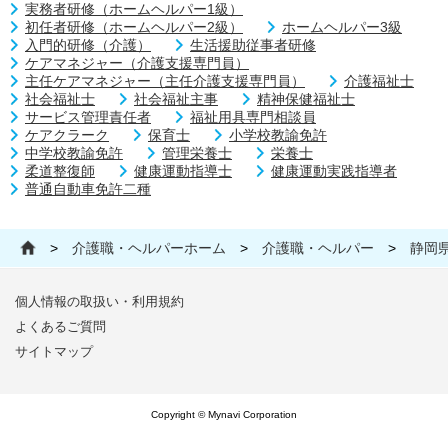
実務者研修（ホームヘルパー1級）
初任者研修（ホームヘルパー2級）
ホームヘルパー3級
入門的研修（介護）
生活援助従事者研修
ケアマネジャー（介護支援専門員）
主任ケアマネジャー（主任介護支援専門員）
介護福祉士
社会福祉士
社会福祉主事
精神保健福祉士
サービス管理責任者
福祉用具専門相談員
ケアクラーク
保育士
小学校教諭免許
中学校教諭免許
管理栄養士
栄養士
柔道整復師
健康運動指導士
健康運動実践指導者
普通自動車免許二種
>
介護職・ヘルパーホーム
>
介護職・ヘルパー
>
静岡
個人情報の取扱い・利用規約
よくあるご質問
サイトマップ
Copyright © Mynavi Corporation