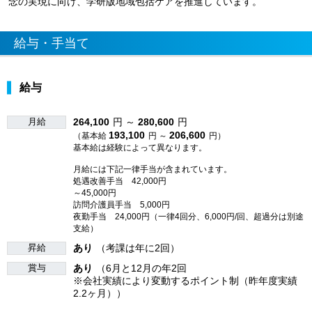
念の実現に向け、学研版地域包括ケアを推進しています。
給与・手当て
給与
月給
264,100
円 ～
280,600
円
193,100
206,600
（基本給
円 ～
円）
基本給は経験によって異なります。
月給には下記一律手当が含まれています。
処遇改善手当 42,000円
～45,000円
訪問介護員手当 5,000円
夜勤手当 24,000円（一律4回分、6,000円/回、超過分は別途
支給）
昇給
あり
（考課は年に2回）
賞与
あり
（6月と12月の年2回
※会社実績により変動するポイント制（昨年度実績
2.2ヶ月））