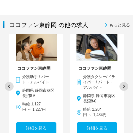
ココファン東静岡 の他の求人
もっと見る
ココファン東静岡
ココファン東静岡
介護助手 / パー
介護タクシー/ドラ
ト・アルバイト
イバー / パート・
アルバイト
静岡県 静岡市葵区
長沼8-6
静岡県 静岡市葵区
長沼8-6
時給 1,127
円 ～ 1,227円
時給 1,284
円 ～ 1,434円
詳細を見る
詳細を見る