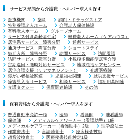
サービス形態から介護職・ヘルパー求人を探す
医療機関
歯科
調剤・ドラッグストア
特別養護老人ホーム
介護老人保健施設
有料老人ホーム
グループホーム
サービス付き高齢者住宅
軽費老人ホーム（ケアハウス）
居宅系サービス 障害分野
通所サービス
通所サービス 障害分野
ショートステイ
短期入所 障害分野
訪問サービス
訪問看護
訪問サービス 障害分野
小規模多機能型居宅介護
定期巡回・随時対応サービス
地域包括ケアセンター
居宅介護支援（ケアマネジメント）
介護医療院
障がい者福祉関連
児童福祉関連
就労支援サービス
障害児入所サービス
相談サービス
福祉用具関連
介護タクシー
保育関連施設
その他
保有資格から介護職・ヘルパー求人を探す
普通自動車免許一種
医師
看護師
准看護師
保健師
メディカルケアワーカー（看護助手）1級
メディカルケアワーカー（看護助手）2級
理学療法士
作業療法士
言語聴覚士
臨床検査技師
超音波検査士
医療秘書技能検定1級