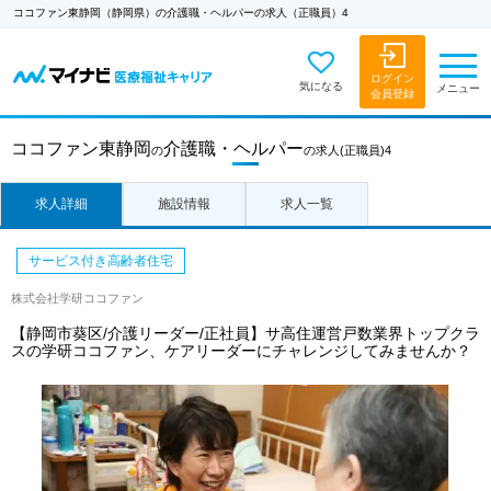
ココファン東静岡（静岡県）の介護職・ヘルパーの求人（正職員）4
ログイン
気になる
メニュー
会員登録
ココファン東静岡
介護職・ヘルパー
の
の求人
(正職員)4
求人詳細
施設情報
求人一覧
サービス付き高齢者住宅
株式会社学研ココファン
【静岡市葵区/介護リーダー/正社員】サ高住運営戸数業界トップクラ
スの学研ココファン、ケアリーダーにチャレンジしてみませんか？