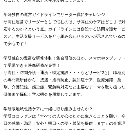
学研独自の運営ガイドラインでリーダー職にチャレンジ！
サ高住運営でリーダーとして悩むのは、サ高住のケアはどこまで対
応するのか？という点。ガイドラインには併設する訪問介護サービ
スと、生活支援サービスをどう組み合わせるのかが示されているの
で安心です！
学研独自の豊富な研修体制！集合研修のほか、スマホやタブレット
で受講できる映像研修が充実！
サ高住・訪問介護・通所・特定施設・・・などサービス別、職種別
の専門職研修から、接遇・虐待防止、認知症ケア、医療知識、薬
剤、介護記録、感染症、緊急時対応など主要なテーマを取り扱った
研修まで幅広く学ぶ機会を用意しています。
学研版地域包括ケアに一緒に取り組みませんか？
学研ココファンは「すべての人が心ゆたかに生きることを願い、今
日の感動・満足・安心と明日への夢・希望を提供します」の企業理