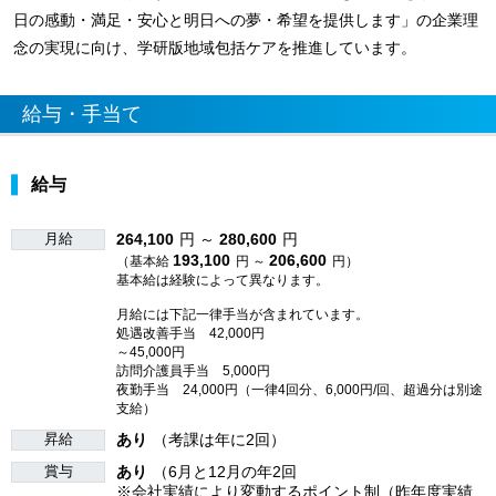
日の感動・満足・安心と明日への夢・希望を提供します」の企業理
念の実現に向け、学研版地域包括ケアを推進しています。
給与・手当て
給与
月給
264,100
円 ～
280,600
円
193,100
206,600
（基本給
円 ～
円）
基本給は経験によって異なります。
月給には下記一律手当が含まれています。
処遇改善手当 42,000円
～45,000円
訪問介護員手当 5,000円
夜勤手当 24,000円（一律4回分、6,000円/回、超過分は別途
支給）
昇給
あり
（考課は年に2回）
賞与
あり
（6月と12月の年2回
※会社実績により変動するポイント制（昨年度実績