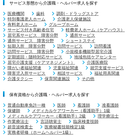
サービス形態から介護職・ヘルパー求人を探す
医療機関
歯科
調剤・ドラッグストア
特別養護老人ホーム
介護老人保健施設
有料老人ホーム
グループホーム
サービス付き高齢者住宅
軽費老人ホーム（ケアハウス）
居宅系サービス 障害分野
通所サービス
通所サービス 障害分野
ショートステイ
短期入所 障害分野
訪問サービス
訪問看護
訪問サービス 障害分野
小規模多機能型居宅介護
定期巡回・随時対応サービス
地域包括ケアセンター
居宅介護支援（ケアマネジメント）
介護医療院
障がい者福祉関連
児童福祉関連
就労支援サービス
障害児入所サービス
相談サービス
福祉用具関連
介護タクシー
保育関連施設
その他
保有資格から介護職・ヘルパー求人を探す
普通自動車免許一種
医師
看護師
准看護師
保健師
メディカルケアワーカー（看護助手）1級
メディカルケアワーカー（看護助手）2級
理学療法士
作業療法士
言語聴覚士
臨床検査技師
超音波検査士
医療秘書技能検定1級
実務者研修（ホームヘルパー1級）