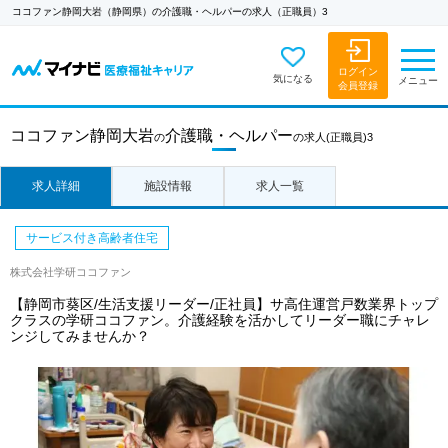
ココファン静岡大岩（静岡県）の介護職・ヘルパーの求人（正職員）3
ログイン
気になる
メニュー
会員登録
ココファン静岡大岩
介護職・ヘルパー
の
の求人
(正職員)3
求人詳細
施設情報
求人一覧
サービス付き高齢者住宅
株式会社学研ココファン
【静岡市葵区/生活支援リーダー/正社員】サ高住運営戸数業界トップ
クラスの学研ココファン。介護経験を活かしてリーダー職にチャレ
ンジしてみませんか？