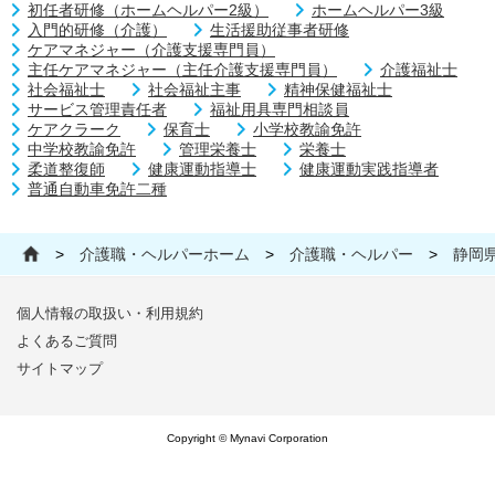
初任者研修（ホームヘルパー2級）
ホームヘルパー3級
入門的研修（介護）
生活援助従事者研修
ケアマネジャー（介護支援専門員）
主任ケアマネジャー（主任介護支援専門員）
介護福祉士
社会福祉士
社会福祉主事
精神保健福祉士
サービス管理責任者
福祉用具専門相談員
ケアクラーク
保育士
小学校教諭免許
中学校教諭免許
管理栄養士
栄養士
柔道整復師
健康運動指導士
健康運動実践指導者
普通自動車免許二種
>
介護職・ヘルパーホーム
>
介護職・ヘルパー
>
静岡
個人情報の取扱い・利用規約
よくあるご質問
サイトマップ
Copyright © Mynavi Corporation