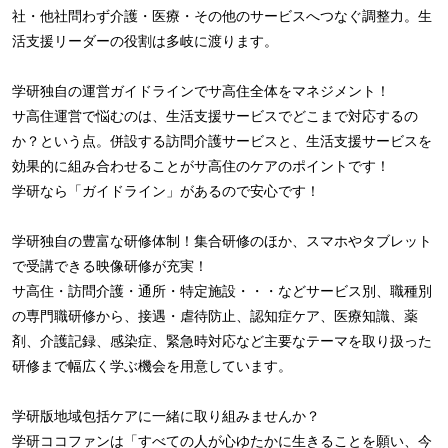
社・他社問わず介護・医療・その他のサービスへつなぐ調整力。生
活支援リーダーの役割は多岐に渡ります。
学研独自の運営ガイドラインでサ高住全体をマネジメント！
サ高住運営で悩むのは、生活支援サービスでどこまで対応するの
か？という点。併設する訪問介護サービスと、生活支援サービスを
効果的に組み合わせることがサ高住のケアのポイントです！
学研なら「ガイドライン」があるので安心です！
学研独自の豊富な研修体制！集合研修のほか、スマホやタブレット
で受講できる映像研修が充実！
サ高住・訪問介護・通所・特定施設・・・などサービス別、職種別
の専門職研修から、接遇・虐待防止、認知症ケア、医療知識、薬
剤、介護記録、感染症、緊急時対応など主要なテーマを取り扱った
研修まで幅広く学ぶ機会を用意しています。
学研版地域包括ケアに一緒に取り組みませんか？
学研ココファンは「すべての人が心ゆたかに生きることを願い、今