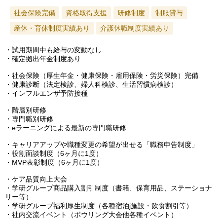
社会保険完備
資格取得支援
研修制度
制服貸与
産休・育休制度実績あり
介護休職制度実績あり
・試用期間中も給与の変動なし
・確定拠出年金制度あり
・社会保険（厚生年金・健康保険・雇用保険・労災保険）完備
・健康診断（法定検診、婦人科検診、生活習慣病検診）
・インフルエンザ予防接種
・階層別研修
・専門職別研修
・eラーニングによる最新の専門職研修
・キャリアアップや職種変更の希望が出せる「職務申告制度」
・役割面談制度（6ヶ月に1度）
・MVP表彰制度（6ヶ月に1度）
・ケア品質向上大会
・学研グループ商品購入割引制度（書籍、保育用品、ステーショナ
リー等）
・学研グループ福利厚生制度（各種宿泊j施設・飲食割引等）
・社内交流イベント（ボウリング大会他各種イベント）