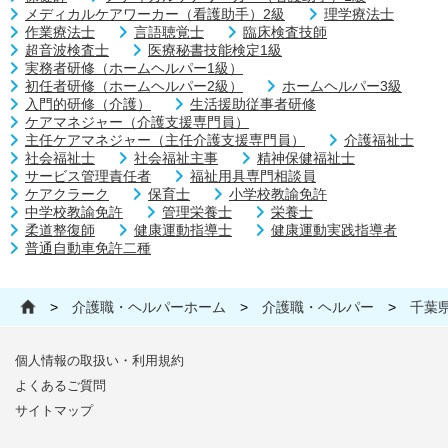
メディカルケアワーカー（看護助手）2級
理学療法士
作業療法士
言語聴覚士
臨床検査技師
超音波検査士
医療秘書技能検定1級
実務者研修（ホームヘルパー1級）
初任者研修（ホームヘルパー2級）
ホームヘルパー3級
入門的研修（介護）
生活援助従事者研修
ケアマネジャー（介護支援専門員）
主任ケアマネジャー（主任介護支援専門員）
介護福祉士
社会福祉士
社会福祉主事
精神保健福祉士
サービス管理責任者
福祉用具専門相談員
ケアクラーク
保育士
小学校教諭免許
中学校教諭免許
管理栄養士
栄養士
柔道整復師
健康運動指導士
健康運動実践指導者
普通自動車免許二種
>
介護職・ヘルパーホーム
>
介護職・ヘルパー
>
千葉
個人情報の取扱い・利用規約
よくあるご質問
サイトマップ