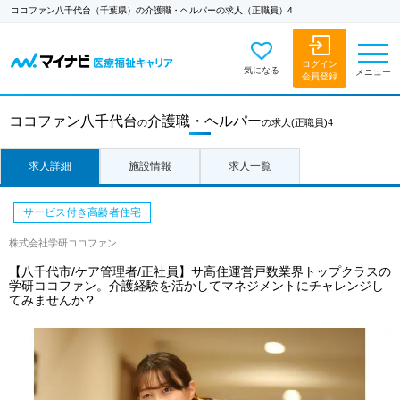
ココファン八千代台（千葉県）の介護職・ヘルパーの求人（正職員）4
ログイン
気になる
メニュー
会員登録
ココファン八千代台
介護職・ヘルパー
の
の求人
(正職員)4
求人詳細
施設情報
求人一覧
サービス付き高齢者住宅
株式会社学研ココファン
【八千代市/ケア管理者/正社員】サ高住運営戸数業界トップクラスの
学研ココファン。介護経験を活かしてマネジメントにチャレンジし
てみませんか？