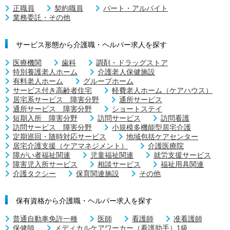
正職員
契約職員
パート・アルバイト
業務委託・その他
サービス形態から介護職・ヘルパー求人を探す
医療機関
歯科
調剤・ドラッグストア
特別養護老人ホーム
介護老人保健施設
有料老人ホーム
グループホーム
サービス付き高齢者住宅
軽費老人ホーム（ケアハウス）
居宅系サービス 障害分野
通所サービス
通所サービス 障害分野
ショートステイ
短期入所 障害分野
訪問サービス
訪問看護
訪問サービス 障害分野
小規模多機能型居宅介護
定期巡回・随時対応サービス
地域包括ケアセンター
居宅介護支援（ケアマネジメント）
介護医療院
障がい者福祉関連
児童福祉関連
就労支援サービス
障害児入所サービス
相談サービス
福祉用具関連
介護タクシー
保育関連施設
その他
保有資格から介護職・ヘルパー求人を探す
普通自動車免許一種
医師
看護師
准看護師
保健師
メディカルケアワーカー（看護助手）1級