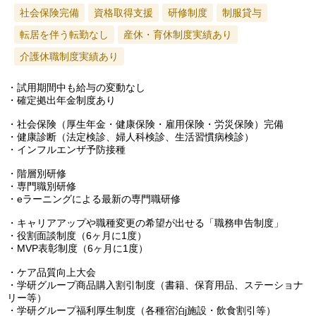
社会保険完備
資格取得支援
研修制度
制服貸与
転居を伴う転勤なし
産休・育休制度実績あり
介護休職制度実績あり
・試用期間中も給与の変動なし
・確定拠出年金制度あり
・社会保険（厚生年金・健康保険・雇用保険・労災保険）完備
・健康診断（法定検診、婦人科検診、生活習慣病検診）
・インフルエンザ予防接種
・階層別研修
・専門職別研修
・eラーニングによる最新の専門職研修
・キャリアアップや職種変更の希望が出せる「職務申告制度」
・役割面談制度（6ヶ月に1度）
・MVP表彰制度（6ヶ月に1度）
・ケア品質向上大会
・学研グループ商品購入割引制度（書籍、保育用品、ステーショナ
リー等）
・学研グループ福利厚生制度（各種宿泊j施設・飲食割引等）