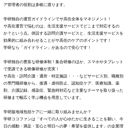
ア管理者の役割は多岐に渡ります。
学研独自の運営ガイドラインでサ高住全体をマネジメント！
サ高住運営で悩むのは、生活支援サービスでどこまで対応するの
か？という点。併設する訪問介護サービスと、生活支援サービスを
効果的に組み合わせることがサ高住のケアのポイントです！
学研なら「ガイドライン」があるので安心です！
学研独自の豊富な研修体制！集合研修のほか、スマホやタブレット
で受講できる映像研修が充実！
サ高住・訪問介護・通所・特定施設・・・などサービス別、職種別
の専門職研修から、接遇・虐待防止、認知症ケア、医療知識、薬
剤、介護記録、感染症、緊急時対応など主要なテーマを取り扱った
研修まで幅広く学ぶ機会を用意しています。
学研版地域包括ケアに一緒に取り組みませんか？
学研ココファンは「すべての人が心ゆたかに生きることを願い、今
日の感動・満足・安心と明日への夢・希望を提供します」の企業理