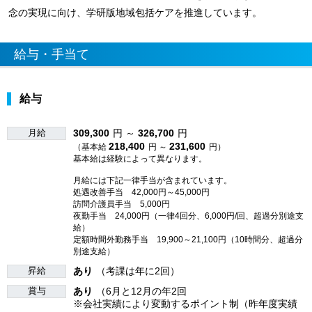
念の実現に向け、学研版地域包括ケアを推進しています。
給与・手当て
給与
月給
309,300
円 ～
326,700
円
218,400
231,600
（基本給
円 ～
円）
基本給は経験によって異なります。
月給には下記一律手当が含まれています。
処遇改善手当 42,000円～45,000円
訪問介護員手当 5,000円
夜勤手当 24,000円（一律4回分、6,000円/回、超過分別途支
給）
定額時間外勤務手当 19,900～21,100円（10時間分、超過分
別途支給）
昇給
あり
（考課は年に2回）
賞与
あり
（6月と12月の年2回
※会社実績により変動するポイント制（昨年度実績