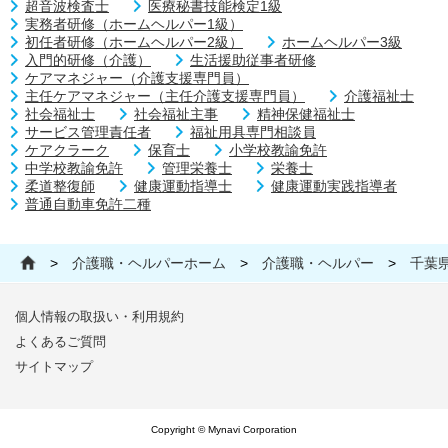
超音波検査士
医療秘書技能検定1級
実務者研修（ホームヘルパー1級）
初任者研修（ホームヘルパー2級）
ホームヘルパー3級
入門的研修（介護）
生活援助従事者研修
ケアマネジャー（介護支援専門員）
主任ケアマネジャー（主任介護支援専門員）
介護福祉士
社会福祉士
社会福祉主事
精神保健福祉士
サービス管理責任者
福祉用具専門相談員
ケアクラーク
保育士
小学校教諭免許
中学校教諭免許
管理栄養士
栄養士
柔道整復師
健康運動指導士
健康運動実践指導者
普通自動車免許二種
>
介護職・ヘルパーホーム
>
介護職・ヘルパー
>
千葉
個人情報の取扱い・利用規約
よくあるご質問
サイトマップ
Copyright © Mynavi Corporation