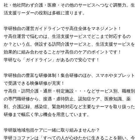
社・他社問わず介護・医療・その他のサービスへつなぐ調整力。生
活支援リーダーの役割は多岐に渡ります。
学研独自の運営ガイドラインでサ高住全体をマネジメント！
サ高住運営で悩むのは、生活支援サービスでどこまで対応するの
か？という点。併設する訪問介護サービスと、生活支援サービスを
効果的に組み合わせることがサ高住のケアのポイントです！
学研なら「ガイドライン」があるので安心です！
学研独自の豊富な研修体制！集合研修のほか、スマホやタブレット
で受講できる映像研修が充実！
サ高住・訪問介護・通所・特定施設・・・などサービス別、職種別
の専門職研修から、接遇・虐待防止、認知症ケア、医療知識、薬
剤、介護記録、感染症、緊急時対応など主要なテーマを取り扱った
研修まで幅広く学ぶ機会を用意しています。
学研版地域包括ケアに一緒に取り組みませんか？
学研ココファンは「すべての人が心ゆたかに生きることを願い、今