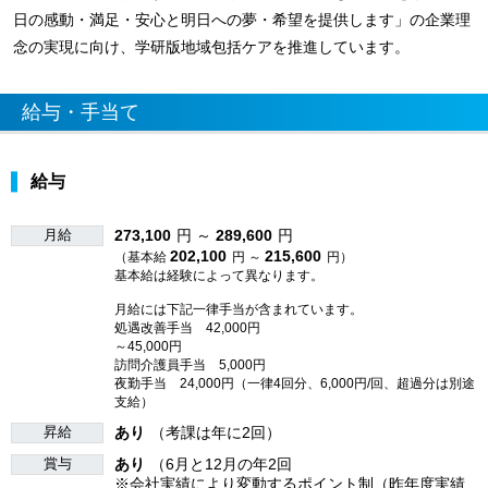
日の感動・満足・安心と明日への夢・希望を提供します」の企業理
念の実現に向け、学研版地域包括ケアを推進しています。
給与・手当て
給与
月給
273,100
円 ～
289,600
円
202,100
215,600
（基本給
円 ～
円）
基本給は経験によって異なります。
月給には下記一律手当が含まれています。
処遇改善手当 42,000円
～45,000円
訪問介護員手当 5,000円
夜勤手当 24,000円（一律4回分、6,000円/回、超過分は別途
支給）
昇給
あり
（考課は年に2回）
賞与
あり
（6月と12月の年2回
※会社実績により変動するポイント制（昨年度実績