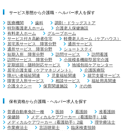
サービス形態から介護職・ヘルパー求人を探す
医療機関
歯科
調剤・ドラッグストア
特別養護老人ホーム
介護老人保健施設
有料老人ホーム
グループホーム
サービス付き高齢者住宅
軽費老人ホーム（ケアハウス）
居宅系サービス 障害分野
通所サービス
通所サービス 障害分野
ショートステイ
短期入所 障害分野
訪問サービス
訪問看護
訪問サービス 障害分野
小規模多機能型居宅介護
定期巡回・随時対応サービス
地域包括ケアセンター
居宅介護支援（ケアマネジメント）
介護医療院
障がい者福祉関連
児童福祉関連
就労支援サービス
障害児入所サービス
相談サービス
福祉用具関連
介護タクシー
保育関連施設
その他
保有資格から介護職・ヘルパー求人を探す
普通自動車免許一種
医師
看護師
准看護師
保健師
メディカルケアワーカー（看護助手）1級
メディカルケアワーカー（看護助手）2級
理学療法士
作業療法士
言語聴覚士
臨床検査技師