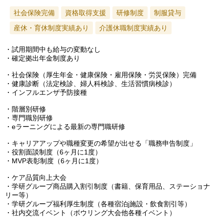
社会保険完備
資格取得支援
研修制度
制服貸与
産休・育休制度実績あり
介護休職制度実績あり
・試用期間中も給与の変動なし
・確定拠出年金制度あり
・社会保険（厚生年金・健康保険・雇用保険・労災保険）完備
・健康診断（法定検診、婦人科検診、生活習慣病検診）
・インフルエンザ予防接種
・階層別研修
・専門職別研修
・eラーニングによる最新の専門職研修
・キャリアアップや職種変更の希望が出せる「職務申告制度」
・役割面談制度（6ヶ月に1度）
・MVP表彰制度（6ヶ月に1度）
・ケア品質向上大会
・学研グループ商品購入割引制度（書籍、保育用品、ステーショナ
リー等）
・学研グループ福利厚生制度（各種宿泊j施設・飲食割引等）
・社内交流イベント（ボウリング大会他各種イベント）