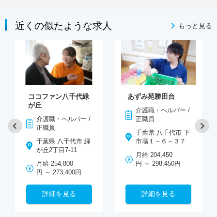
近くの似たような求人
もっと見る
ココファン八千代緑
あずみ苑勝田台
が丘
介護職・ヘルパー /
介護職・ヘルパー /
正職員
正職員
千葉県 八千代市 下
千葉県 八千代市 緑
市場１－６－３７
が丘2丁目7-11
月給 204,450
月給 254,800
円 ～ 298,450円
円 ～ 273,400円
詳細を見る
詳細を見る