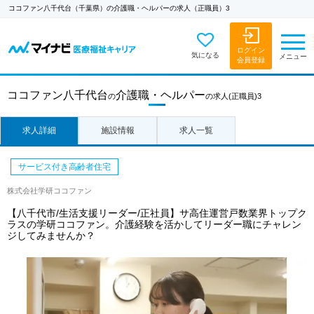
ココファン八千代台（千葉県）の介護職・ヘルパーの求人（正職員）3
ログイン
気になる
メニュー
会員登録
ココファン八千代台
介護職・ヘルパー
の
の求人
(正職員)3
求人詳細
施設情報
求人一覧
サービス付き高齢者住宅
株式会社学研ココファン
【八千代市/生活支援リーダー/正社員】サ高住運営戸数業界トップク
ラスの学研ココファン。介護経験を活かしてリーダー職にチャレン
ジしてみませんか？