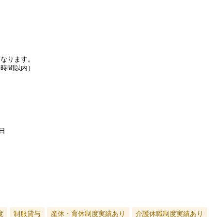
となります。
0時間以内）
日
度
制服貸与
産休・育休制度実績あり
介護休職制度実績あり