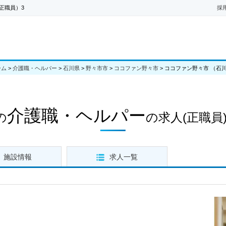
正職員）3
採
ーム
>
介護職・ヘルパー
>
石川県
>
野々市市
>
ココファン野々市
>
ココファン野々市 （石
介護職・ヘルパー
の
の求人
(正職員)
施設情報
求人一覧