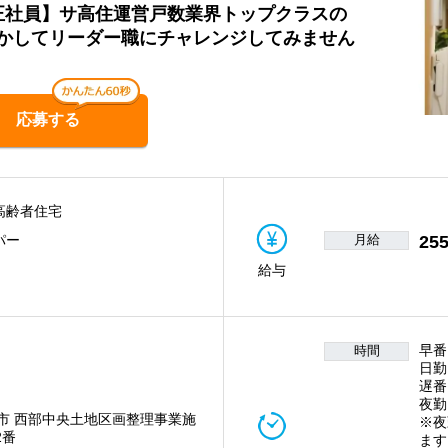
/正社員】サ高住運営戸数業界トップクラスの
かしてリーダー職にチャレンジしてみません
応募する
高齢者住宅
月給
255
パー
給与
早番
時間
日勤
遅番
夜勤
市 西部中央土地区画整理事業施
※夜
2番
ます