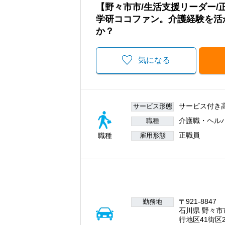
【野々市市/生活支援リーダー
学研ココファン。介護経験を活
か？
気になる
サービス付き
サービス形態
介護職・ヘル
職種
正職員
職種
雇用形態
〒921-8847
勤務地
石川県 野々市
行地区41街区