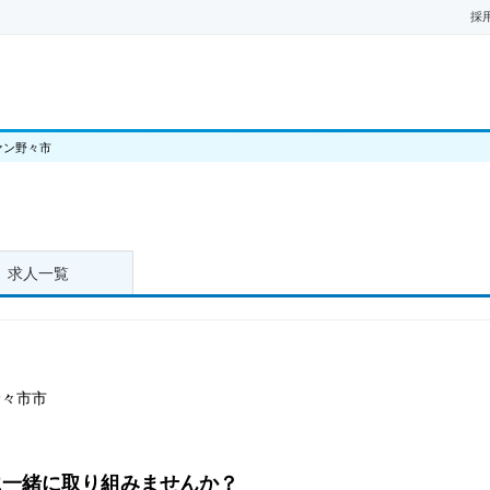
採
ァン野々市
求人一覧
野々市市
に一緒に取り組みませんか？