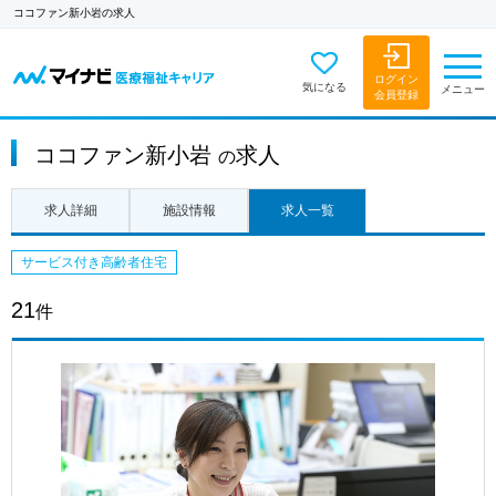
ココファン新小岩の求人
ログイン
気になる
メニュー
会員登録
ココファン新小岩
求人
の
求人詳細
施設情報
求人一覧
サービス付き高齢者住宅
21
件