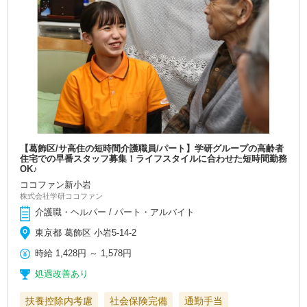
【葛飾区/サ高住の短時間介護職員/パート】学研グループの高齢者
住宅での早番スタッフ募集！ライフスタイルに合わせた短時間勤務
OK♪
ココファン新小岩
株式会社学研ココファン
介護職・ヘルパー / パート・アルバイト
東京都 葛飾区 小岩5-14-2
時給
1,428円
～
1,578円
処遇改善あり
扶養控除内考慮
社会保険完備
通勤手当