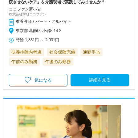
院させないケア」を介護現場で実践してみませんか？
ココファン新小岩
株式会社学研ココファン
准看護師 / パート・アルバイト
東京都 葛飾区 小岩5-14-2
時給
1,831円
～
2,031円
扶養控除内考慮
社会保険完備
通勤手当
午前のみ勤務
午後のみ勤務
詳細を見る
気になる