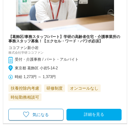
【葛飾区/事務スタッフ/パート】学研の高齢者住宅・介護事業所の
事務スタッフ募集！【エクセル・ワード・パワポ必須】
ココファン新小岩
株式会社学研ココファン
受付・介護事務 / パート・アルバイト
東京都 葛飾区 小岩5-14-2
時給
1,273円
～
1,373円
扶養控除内考慮
研修制度
オンコールなし
時短勤務相談可
詳細を見る
気になる