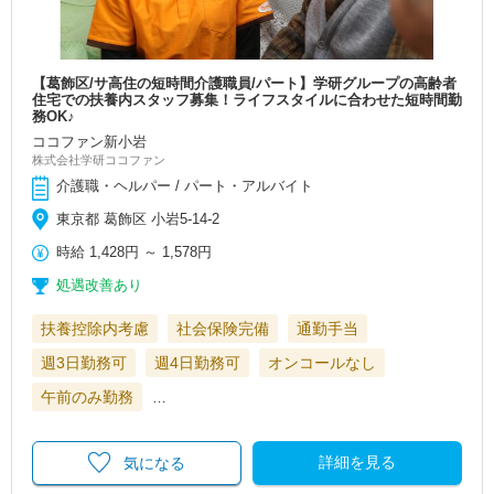
【葛飾区/サ高住の短時間介護職員/パート】学研グループの高齢者
住宅での扶養内スタッフ募集！ライフスタイルに合わせた短時間勤
務OK♪
ココファン新小岩
株式会社学研ココファン
介護職・ヘルパー / パート・アルバイト
東京都 葛飾区 小岩5-14-2
時給
1,428円
～
1,578円
処遇改善あり
扶養控除内考慮
社会保険完備
通勤手当
週3日勤務可
週4日勤務可
オンコールなし
午前のみ勤務
…
詳細を見る
気になる