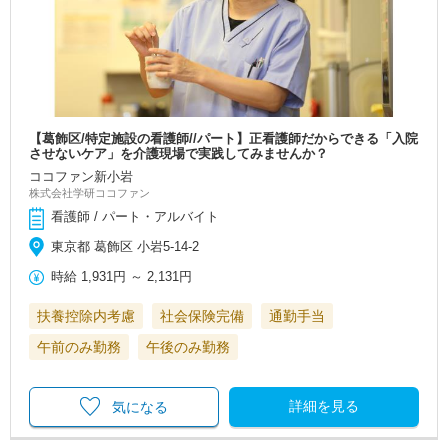
【葛飾区/特定施設の看護師//パート】正看護師だからできる「入院
させないケア」を介護現場で実践してみませんか？
ココファン新小岩
株式会社学研ココファン
看護師 / パート・アルバイト
東京都 葛飾区 小岩5-14-2
時給
1,931円
～
2,131円
扶養控除内考慮
社会保険完備
通勤手当
午前のみ勤務
午後のみ勤務
詳細を見る
気になる