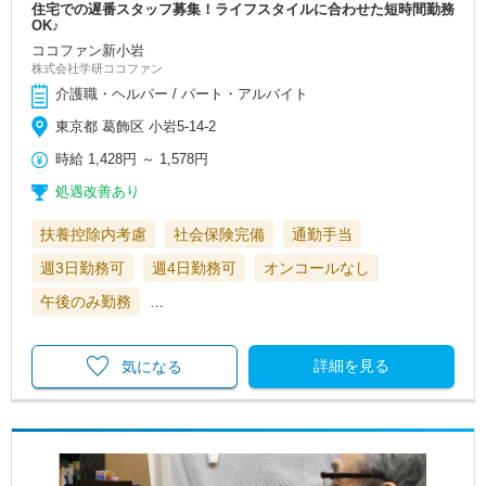
住宅での遅番スタッフ募集！ライフスタイルに合わせた短時間勤務
OK♪
ココファン新小岩
株式会社学研ココファン
介護職・ヘルパー / パート・アルバイト
東京都 葛飾区 小岩5-14-2
時給
1,428円
～
1,578円
処遇改善あり
扶養控除内考慮
社会保険完備
通勤手当
週3日勤務可
週4日勤務可
オンコールなし
午後のみ勤務
…
詳細を見る
気になる