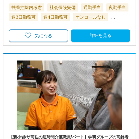
扶養控除内考慮
社会保険完備
通勤手当
夜勤手当
週3日勤務可
週4日勤務可
オンコールなし
…
詳細を見る
気になる
【新小岩/サ高住の短時間介護職員/パート】学研グループの高齢者