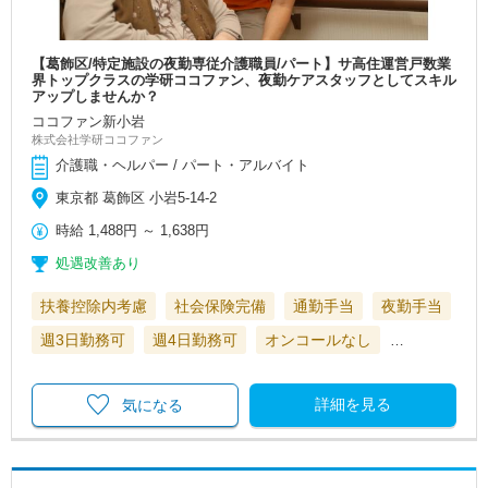
【葛飾区/特定施設の夜勤専従介護職員/パート】サ高住運営戸数業
界トップクラスの学研ココファン、夜勤ケアスタッフとしてスキル
アップしませんか？
ココファン新小岩
株式会社学研ココファン
介護職・ヘルパー / パート・アルバイト
東京都 葛飾区 小岩5-14-2
時給
1,488円
～
1,638円
処遇改善あり
扶養控除内考慮
社会保険完備
通勤手当
夜勤手当
週3日勤務可
週4日勤務可
オンコールなし
…
詳細を見る
気になる