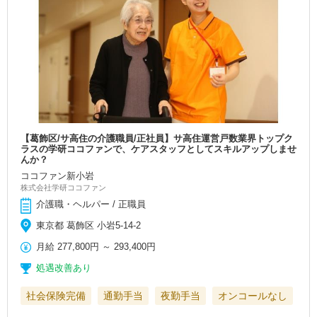
【葛飾区/サ高住の介護職員/正社員】サ高住運営戸数業界トップク
ラスの学研ココファンで、ケアスタッフとしてスキルアップしませ
んか？
ココファン新小岩
株式会社学研ココファン
介護職・ヘルパー / 正職員
東京都 葛飾区 小岩5-14-2
月給
277,800円
～
293,400円
処遇改善あり
社会保険完備
通勤手当
夜勤手当
オンコールなし