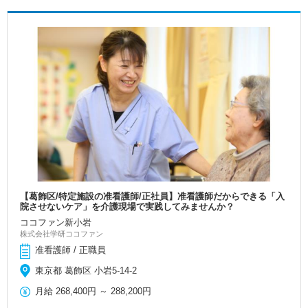
【葛飾区/特定施設の准看護師/正社員】准看護師だからできる「入
院させないケア」を介護現場で実践してみませんか？
ココファン新小岩
株式会社学研ココファン
准看護師 / 正職員
東京都 葛飾区 小岩5-14-2
月給
268,400円
～
288,200円