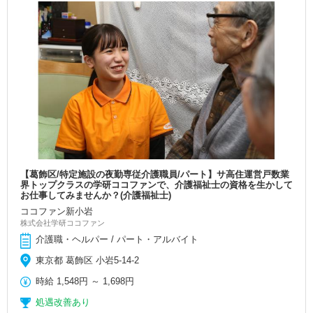
【葛飾区/特定施設の夜勤専従介護職員/パート】サ高住運営戸数業
界トップクラスの学研ココファンで、介護福祉士の資格を生かして
お仕事してみませんか？(介護福祉士)
ココファン新小岩
株式会社学研ココファン
介護職・ヘルパー / パート・アルバイト
東京都 葛飾区 小岩5-14-2
時給
1,548円
～
1,698円
処遇改善あり