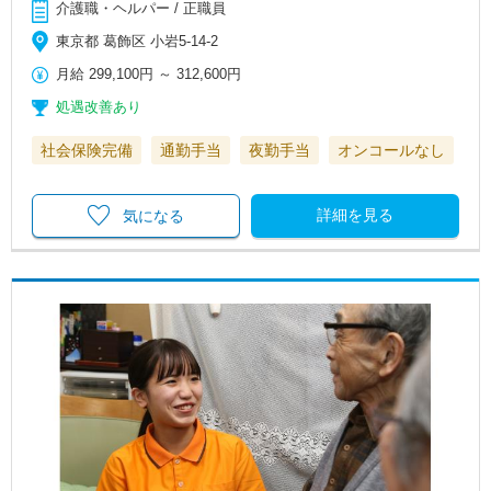
介護職・ヘルパー / 正職員
東京都 葛飾区 小岩5-14-2
月給
299,100円
～
312,600円
処遇改善あり
社会保険完備
通勤手当
夜勤手当
オンコールなし
詳細を見る
気になる