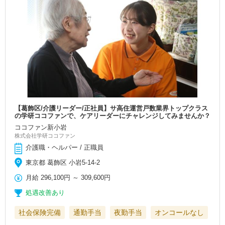
【葛飾区/介護リーダー/正社員】サ高住運営戸数業界トップクラス
の学研ココファンで、ケアリーダーにチャレンジしてみませんか？
ココファン新小岩
株式会社学研ココファン
介護職・ヘルパー / 正職員
東京都 葛飾区 小岩5-14-2
月給
296,100円
～
309,600円
処遇改善あり
社会保険完備
通勤手当
夜勤手当
オンコールなし