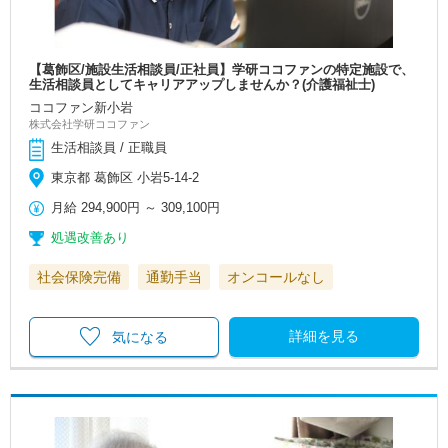
【葛飾区/施設生活相談員/正社員】学研ココファンの特定施設で、
生活相談員としてキャリアアップしませんか？(介護福祉士)
ココファン新小岩
株式会社学研ココファン
生活相談員 / 正職員
東京都 葛飾区 小岩5-14-2
月給
294,900円
～
309,100円
処遇改善あり
社会保険完備
通勤手当
オンコールなし
詳細を見る
気になる