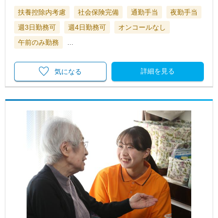
扶養控除内考慮
社会保険完備
通勤手当
夜勤手当
週3日勤務可
週4日勤務可
オンコールなし
午前のみ勤務
…
詳細を見る
気になる