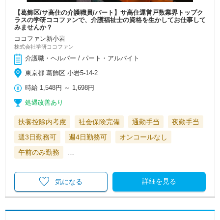
【葛飾区/サ高住の介護職員/パート】サ高住運営戸数業界トップク
ラスの学研ココファンで、介護福祉士の資格を生かしてお仕事して
みませんか？
ココファン新小岩
株式会社学研ココファン
介護職・ヘルパー / パート・アルバイト
東京都 葛飾区 小岩5-14-2
時給
1,548円
～
1,698円
処遇改善あり
扶養控除内考慮
社会保険完備
通勤手当
夜勤手当
週3日勤務可
週4日勤務可
オンコールなし
午前のみ勤務
…
詳細を見る
気になる