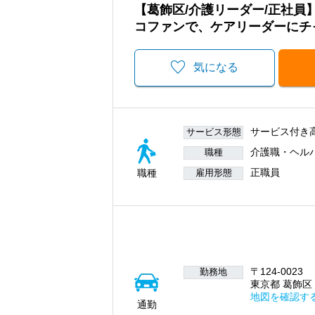
【葛飾区/介護リーダー/正社
コファンで、ケアリーダーにチ
気になる
サービス付き
サービス形態
介護職・ヘル
職種
正職員
職種
雇用形態
〒124-0023
勤務地
東京都 葛飾区 小
地図を確認す
通勤