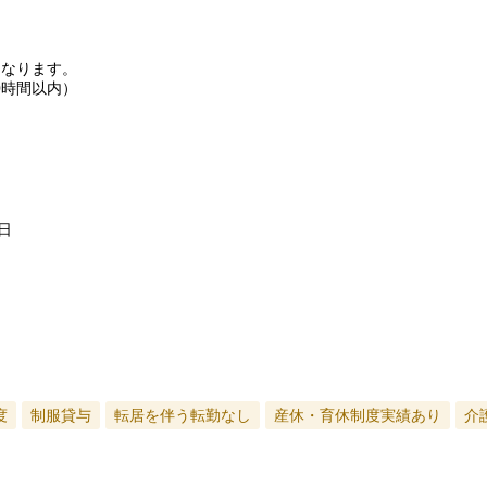
となります。
0時間以内）
日
度
制服貸与
転居を伴う転勤なし
産休・育休制度実績あり
介