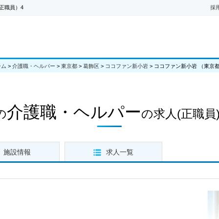
正職員）4
採
ーム
>
介護職・ヘルパー
>
東京都
>
葛飾区
>
ココファン新小岩
>
ココファン新小岩 （東京
介護職・ヘルパー
の
の求人
(正職員)
施設情報
求人一覧