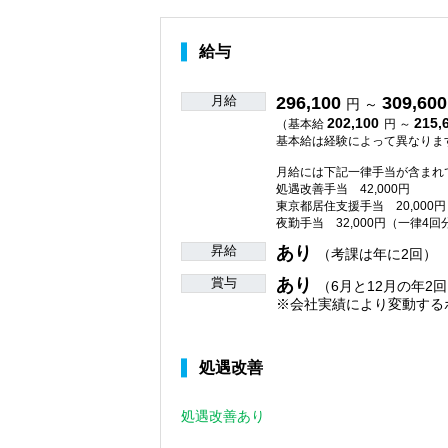
給与
月給
296,100
309,600
円 ～
202,100
215,
（基本給
円 ～
基本給は経験によって異なりま
月給には下記一律手当が含まれ
処遇改善手当 42,000円
東京都居住支援手当 20,000円
夜勤手当 32,000円（一律4回
昇給
あり
（考課は年に2回）
賞与
あり
（6月と12月の年2回
※会社実績により変動する
処遇改善
処遇改善あり