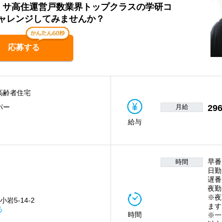
員】サ高住運営戸数業界トップクラスの学研コ
ャレンジしてみませんか？
応募する
高齢者住宅
月給
296
パー
給与
早番
時間
日勤
遅番
夜勤
※夜
岩5-14-2
ます
る
時間
※一