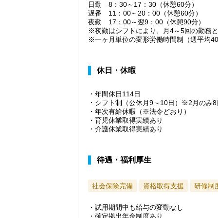
日勤 8：30～17：30（休憩60分）
遅番 11：00～20：00（休憩60分）
夜勤 17：00～翌9：00（休憩90分）
※夜勤はシフトにより、月4～5回の勤務
※一ヶ月単位の変形労働時間制（週平均4
休日・休暇
・年間休日114日
・シフト制（公休月9～10日）※2月のみ8
・年次有給休暇（※法令どおり）
・育児休業取得実績あり
・介護休業取得実績あり
待遇・福利厚生
社会保険完備
資格取得支援
研修制
・試用期間中も給与の変動なし
・確定拠出年金制度あり