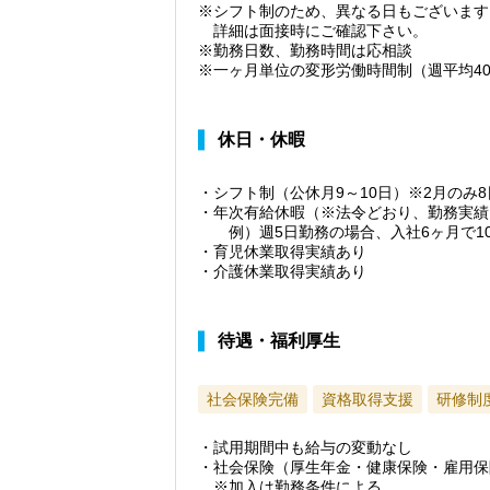
※シフト制のため、異なる日もございます
詳細は面接時にご確認下さい。
※勤務日数、勤務時間は応相談
※一ヶ月単位の変形労働時間制（週平均4
休日・休暇
・シフト制（公休月9～10日）※2月のみ8
・年次有給休暇（※法令どおり、勤務実績
例）週5日勤務の場合、入社6ヶ月で1
・育児休業取得実績あり
・介護休業取得実績あり
待遇・福利厚生
社会保険完備
資格取得支援
研修制
・試用期間中も給与の変動なし
・社会保険（厚生年金・健康保険・雇用保
※加入は勤務条件による