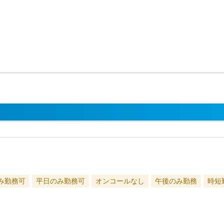
み勤務可
平日のみ勤務可
オンコールなし
午後のみ勤務
時短