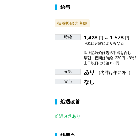
給与
扶養控除内考慮
時給
1,428
1,578
円 ～
円
時給は経験により異なる
※上記時給は処遇手当を含む
早朝・夜間は時給+230円（8時
土日祝日は時給+50円
昇給
あり
（考課は年に2回）
賞与
なし
処遇改善
処遇改善あり
諸手当