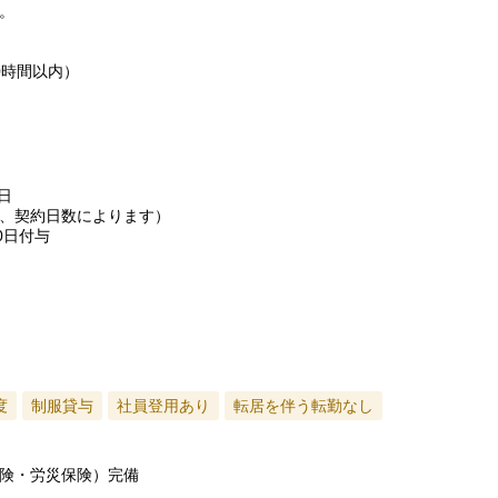
。
0時間以内）
日
、契約日数によります）
0日付与
度
制服貸与
社員登用あり
転居を伴う転勤なし
険・労災保険）完備