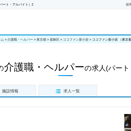
パート・アルバイト）2
採
ーム
>
介護職・ヘルパー
>
東京都
>
葛飾区
>
ココファン新小岩
>
ココファン新小岩 （東京
介護職・ヘルパー
の
の求人
(パート
施設情報
求人一覧