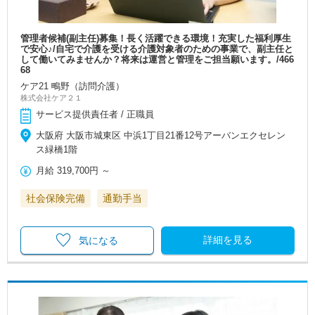
管理者候補(副主任)募集！長く活躍できる環境！充実した福利厚生
で安心♪/自宅で介護を受ける介護対象者のための事業で、副主任と
して働いてみませんか？将来は運営と管理をご担当願います。/466
68
ケア21 鴫野（訪問介護）
株式会社ケア２１
サービス提供責任者 / 正職員
大阪府 大阪市城東区 中浜1丁目21番12号アーバンエクセレン
ス緑橋1階
月給
319,700円
～
社会保険完備
通勤手当
詳細を見る
気になる