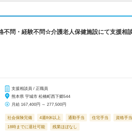
格不問・経験不問☆介護老人保健施設にて支援相
支援相談員 / 正職員
熊本県 宇城市 松橋町西下郷544
月給
167,400円
～
277,500円
社会保険完備
4週8休以上
通勤手当
住宅手当
資格手
18時までに退社可能
残業ほぼなし