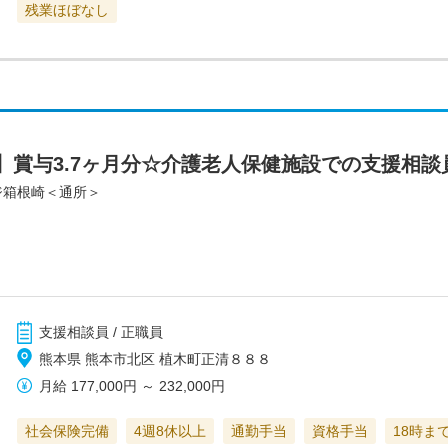
残業ほぼなし
】賞与3.7ヶ月分☆介護老人保健施設での支援相
ジ箱根崎＜通所＞
支援相談員 / 正職員
熊本県 熊本市北区 植木町正清８８８
月給
177,000円
～
232,000円
社会保険完備
4週8休以上
通勤手当
資格手当
18時ま