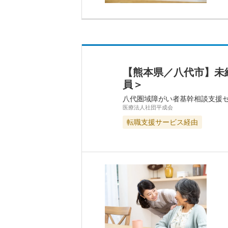
【熊本県／八代市】未
員＞
八代圏域障がい者基幹相談支援
医療法人社団平成会
転職支援サービス経由