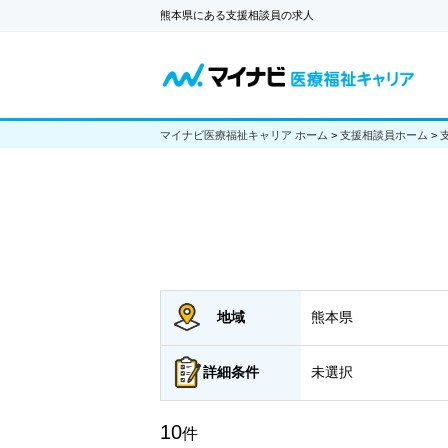
熊本県にある支援相談員の求人
マイナビ医療福祉キャリア ホーム
>
支援相談員ホーム
>
地域
熊本県
詳細
条件
未選択
10
件