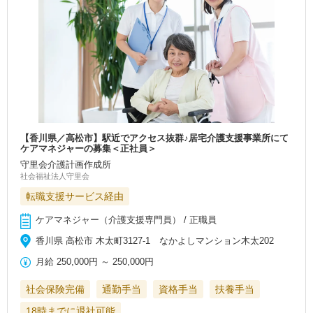
【香川県／高松市】駅近でアクセス抜群♪居宅介護支援事業所にて
ケアマネジャーの募集＜正社員＞
守里会介護計画作成所
社会福祉法人守里会
転職支援サービス経由
ケアマネジャー（介護支援専門員） / 正職員
香川県 高松市 木太町3127-1 なかよしマンション木太202
月給
250,000円
～
250,000円
社会保険完備
通勤手当
資格手当
扶養手当
18時までに退社可能