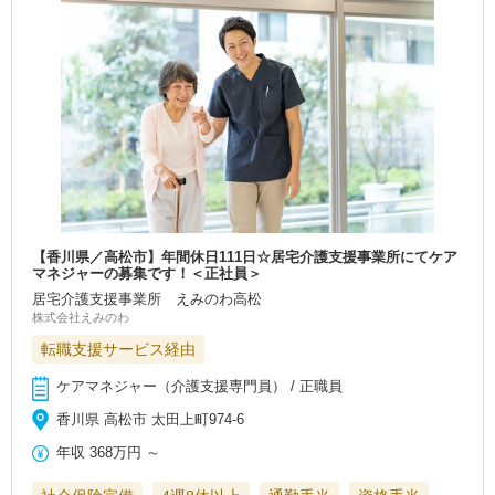
【香川県／高松市】年間休日111日☆居宅介護支援事業所にてケア
マネジャーの募集です！＜正社員＞
居宅介護支援事業所 えみのわ高松
株式会社えみのわ
転職支援サービス経由
ケアマネジャー（介護支援専門員） / 正職員
香川県 高松市 太田上町974‐6
年収
368万円
～