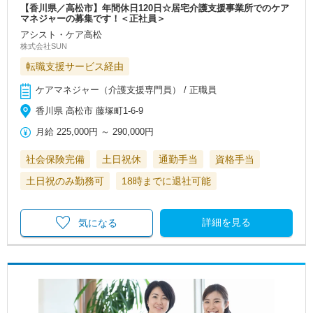
【香川県／高松市】年間休日120日☆居宅介護支援事業所でのケア
マネジャーの募集です！＜正社員＞
アシスト・ケア高松
株式会社SUN
転職支援サービス経由
ケアマネジャー（介護支援専門員） / 正職員
香川県 高松市 藤塚町1-6-9
月給
225,000円
～
290,000円
社会保険完備
土日祝休
通勤手当
資格手当
土日祝のみ勤務可
18時までに退社可能
詳細を見る
気になる