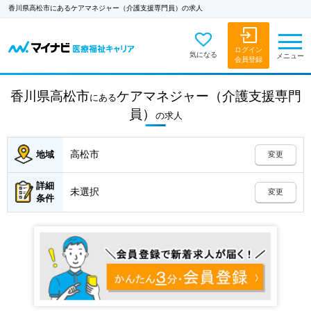
香川県高松市にあるケアマネジャー（介護支援専門員）の求人
ログイン
気になる
メニュー
会員登録
香川県高松市
ケアマネジャー（介護支援専門
にある
員）
の
求人
高松市
地域
変更
詳細
未選択
変更
条件