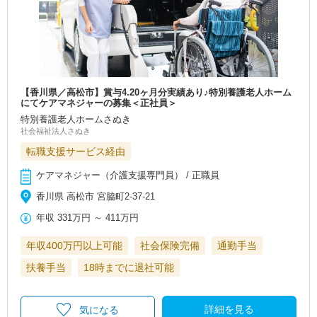
【香川県／高松市】賞与4.20ヶ月分実績あり♪特別養護老人ホーム
にてケアマネジャーの募集＜正社員＞
特別養護老人ホームさぬき
社会福祉法人さぬき
転職支援サービス経由
ケアマネジャー（介護支援専門員） / 正職員
香川県 高松市 宮脇町2-37-21
年収
331万円
～
411万円
年収400万円以上可能
社会保険完備
通勤手当
扶養手当
18時までに退社可能
詳細を見る
気になる