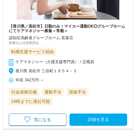
【香川県／高松市】日勤のみ！マイカー通勤OK◎グループホーム
にてケアマネジャー募集＜常勤＞
認知症高齢者グループホーム 若葉荘
医療法人社団青冥会
転職支援サービス経由
ケアマネジャー（介護支援専門員） / 正職員
香川県 高松市 三谷町１６５４－５
年収
342万円
～
社会保険完備
通勤手当
資格手当
18時までに退社可能
詳細を見る
気になる