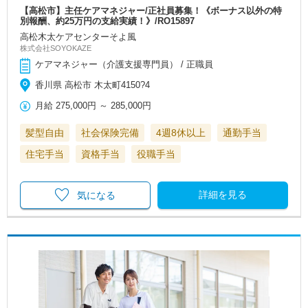
【高松市】主任ケアマネジャー/正社員募集！《ボーナス以外の特
別報酬、約25万円の支給実績！》/RO15897
高松木太ケアセンターそよ風
株式会社SOYOKAZE
ケアマネジャー（介護支援専門員） / 正職員
香川県 高松市 木太町4150?4
月給
275,000円
～
285,000円
髪型自由
社会保険完備
4週8休以上
通勤手当
住宅手当
資格手当
役職手当
詳細を見る
気になる