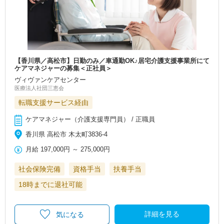
【香川県／高松市】日勤のみ／車通勤OK♪居宅介護支援事業所にて
ケアマネジャーの募集＜正社員＞
ヴィヴァンケアセンター
医療法人社団三恵会
転職支援サービス経由
ケアマネジャー（介護支援専門員） / 正職員
香川県 高松市 木太町3836-4
月給
197,000円
～
275,000円
社会保険完備
資格手当
扶養手当
18時までに退社可能
詳細を見る
気になる