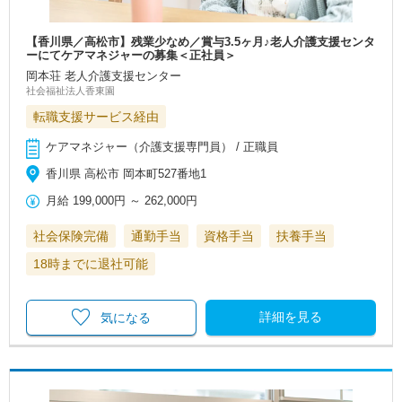
【香川県／高松市】残業少なめ／賞与3.5ヶ月♪老人介護支援センタ
ーにてケアマネジャーの募集＜正社員＞
岡本荘 老人介護支援センター
社会福祉法人香東園
転職支援サービス経由
ケアマネジャー（介護支援専門員） / 正職員
香川県 高松市 岡本町527番地1
月給
199,000円
～
262,000円
社会保険完備
通勤手当
資格手当
扶養手当
18時までに退社可能
詳細を見る
気になる