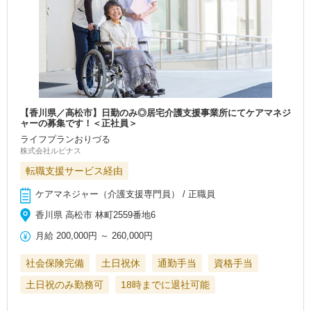
【香川県／高松市】日勤のみ◎居宅介護支援事業所にてケアマネジ
ャーの募集です！＜正社員＞
ライフプランおりづる
株式会社ルピナス
転職支援サービス経由
ケアマネジャー（介護支援専門員） / 正職員
香川県 高松市 林町2559番地6
月給
200,000円
～
260,000円
社会保険完備
土日祝休
通勤手当
資格手当
土日祝のみ勤務可
18時までに退社可能