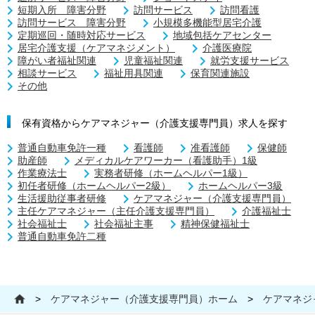
短期入所 障害分野
訪問サービス
訪問看護
訪問サービス 障害分野
小規模多機能型居宅介護
定期巡回・随時対応サービス
地域包括ケアセンター
居宅介護支援（ケアマネジメント）
介護医療院
障がい者福祉関連
児童福祉関連
就労支援サービス
相談サービス
福祉用具関連
保育関連施設
その他
保有資格からケアマネジャー（介護支援専門員）求人を探す
普通自動車免許一種
看護師
准看護師
保健師
助産師
メディカルケアワーカー（看護助手）1級
作業療法士
実務者研修（ホームヘルパー1級）
初任者研修（ホームヘルパー2級）
ホームヘルパー3級
生活援助従事者研修
ケアマネジャー（介護支援専門員）
主任ケアマネジャー（主任介護支援専門員）
介護福祉士
社会福祉士
社会福祉主事
精神保健福祉士
普通自動車免許二種
>
ケアマネジャー（介護支援専門員）ホーム
>
ケアマネジ