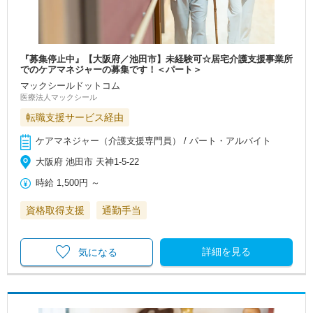
『募集停止中』【大阪府／池田市】未経験可☆居宅介護支援事業所
でのケアマネジャーの募集です！＜パート＞
マックシールドットコム
医療法人マックシール
転職支援サービス経由
ケアマネジャー（介護支援専門員） / パート・アルバイト
大阪府 池田市 天神1-5-22
時給
1,500円
～
資格取得支援
通勤手当
詳細を見る
気になる