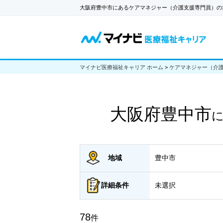
大阪府豊中市にあるケアマネジャー（介護支援専門員）の
マイナビ医療福祉キャリア ホーム
>
ケアマネジャー（介
大阪府豊中市
地域
豊中市
詳細
条件
未選択
78
件