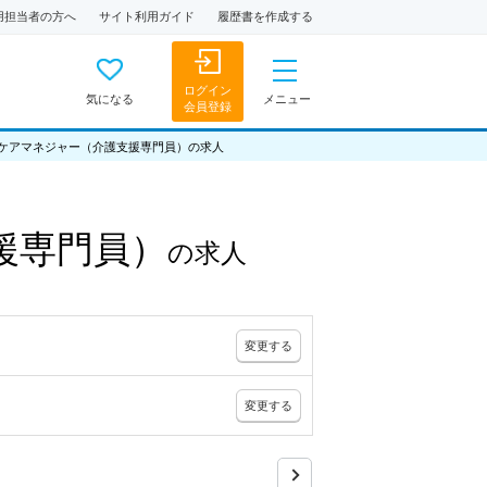
用担当者の方へ
サイト利用ガイド
履歴書を作成する
ログイン
気になる
メニュー
会員登録
ケアマネジャー（介護支援専門員）の求人
援専門員）
の
求人
変更
する
変更
する