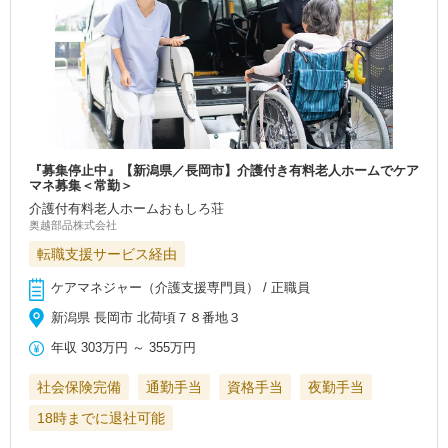
『募集停止中』【新潟県／長岡市】介護付き有料老人ホームでケア
マネ募集＜常勤＞
介護付有料老人ホームおもしろ荘
奥越部品株式会社
転職支援サービス経由
ケアマネジャー（介護支援専門員） / 正職員
新潟県 長岡市 北荷頃７８番地３
年収
303万円
～
355万円
社会保険完備
通勤手当
資格手当
夜勤手当
18時までに退社可能