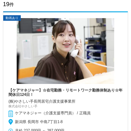
19
件
動画あり
【ケアマネジャー】☆在宅勤務・リモートワーク勤務体制あり☆年
間休日124日！
(株)やさしい手長岡居宅介護支援事業所
株式会社やさしい手
ケアマネジャー（介護支援専門員） / 正職員
新潟県 長岡市 中島7丁目1-8
月給
237,000円
～
287,000円