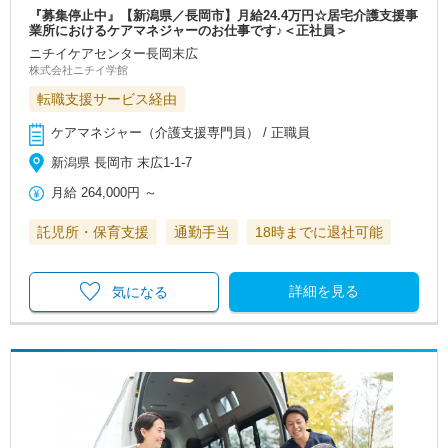
『募集停止中』【新潟県／長岡市】月給24.4万円☆居宅介護支援事
業所におけるケアマネジャーのお仕事です♪＜正社員＞
ニチイケアセンター長岡末広
株式会社ニチイ学館
転職支援サービス経由
ケアマネジャー（介護支援専門員） / 正職員
新潟県 長岡市 末広1-1-7
月給
264,000円
～
託児所・保育支援
通勤手当
18時までに退社可能
詳細を見る
気になる