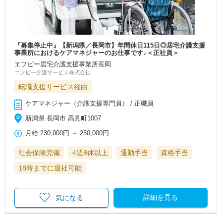
『募集停止中』【新潟県／長岡市】年間休日115日◎居宅介護支援
事業所におけるケアマネジャーのお仕事です♪＜正社員＞
エフビー居宅介護支援事業所長岡
エフビー介護サービス株式会社
転職支援サービス経由
ケアマネジャー（介護支援専門員） / 正職員
新潟県 長岡市 高見町1007
月給
230,000円
～
250,000円
社会保険完備
4週8休以上
通勤手当
資格手当
18時までに退社可能
詳細を見る
気になる