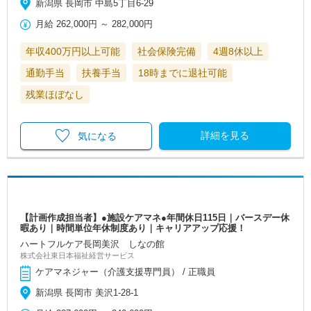
新潟県 長岡市 中島5丁目6-29
月給
262,000円
～
282,000円
年収400万円以上可能
社会保険完備
4週8休以上
通勤手当
扶養手当
18時までに退社可能
残業ほぼなし
詳細を見る
気になる
【計画作成担当者】●施設ケアマネ●年間休日115日｜バースデー休
暇あり｜時間単位年休制度あり｜キャリアアップ応援！
ハートフルケア長岡美沢 しなの館
株式会社東日本福祉経営サービス
ケアマネジャー（介護支援専門員） / 正職員
新潟県 長岡市 美沢1-28-1