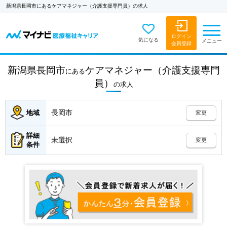
新潟県長岡市にあるケアマネジャー（介護支援専門員）の求人
ログイン
気になる
メニュー
会員登録
新潟県長岡市
ケアマネジャー（介護支援専門
にある
員）
の
求人
長岡市
地域
変更
詳細
未選択
変更
条件