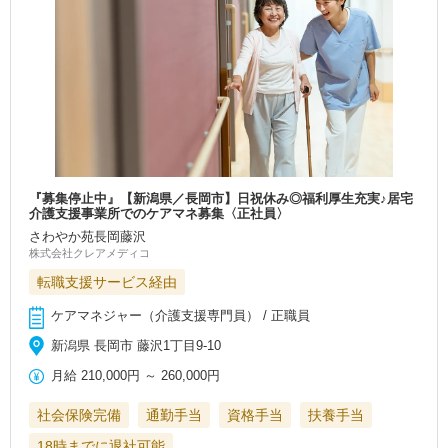
『募集停止中』【新潟県／長岡市】日祝休み◎福利厚生充実♪居宅
介護支援事業所でのケアマネ募集〈正社員〉
さわやか苑長岡藤沢
株式会社クレアメディコ
転職支援サービス経由
ケアマネジャー（介護支援専門員） / 正職員
新潟県 長岡市 藤沢1丁目9-10
月給
210,000円
～
260,000円
社会保険完備
通勤手当
資格手当
扶養手当
18時までに退社可能