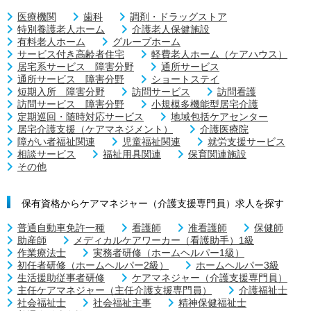
医療機関
歯科
調剤・ドラッグストア
特別養護老人ホーム
介護老人保健施設
有料老人ホーム
グループホーム
サービス付き高齢者住宅
軽費老人ホーム（ケアハウス）
居宅系サービス 障害分野
通所サービス
通所サービス 障害分野
ショートステイ
短期入所 障害分野
訪問サービス
訪問看護
訪問サービス 障害分野
小規模多機能型居宅介護
定期巡回・随時対応サービス
地域包括ケアセンター
居宅介護支援（ケアマネジメント）
介護医療院
障がい者福祉関連
児童福祉関連
就労支援サービス
相談サービス
福祉用具関連
保育関連施設
その他
保有資格からケアマネジャー（介護支援専門員）求人を探す
普通自動車免許一種
看護師
准看護師
保健師
助産師
メディカルケアワーカー（看護助手）1級
作業療法士
実務者研修（ホームヘルパー1級）
初任者研修（ホームヘルパー2級）
ホームヘルパー3級
生活援助従事者研修
ケアマネジャー（介護支援専門員）
主任ケアマネジャー（主任介護支援専門員）
介護福祉士
社会福祉士
社会福祉主事
精神保健福祉士