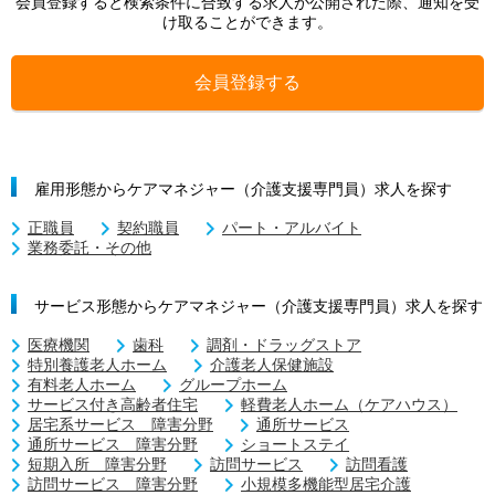
会員登録すると検索条件に合致する求人が公開された際、通知を受
け取ることができます。
会員登録する
雇用形態からケアマネジャー（介護支援専門員）求人を探す
正職員
契約職員
パート・アルバイト
業務委託・その他
サービス形態からケアマネジャー（介護支援専門員）求人を探す
医療機関
歯科
調剤・ドラッグストア
特別養護老人ホーム
介護老人保健施設
有料老人ホーム
グループホーム
サービス付き高齢者住宅
軽費老人ホーム（ケアハウス）
居宅系サービス 障害分野
通所サービス
通所サービス 障害分野
ショートステイ
短期入所 障害分野
訪問サービス
訪問看護
訪問サービス 障害分野
小規模多機能型居宅介護