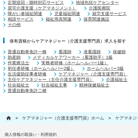
定期巡回・随時対応サービス
地域包括ケアセンター
居宅介護支援（ケアマネジメント）
介護医療院
障がい者福祉関連
児童福祉関連
就労支援サービス
相談サービス
福祉用具関連
保育関連施設
その他
保有資格からケアマネジャー（介護支援専門員）求人を探す
普通自動車免許一種
看護師
准看護師
保健師
助産師
メディカルケアワーカー（看護助手）1級
作業療法士
実務者研修（ホームヘルパー1級）
初任者研修（ホームヘルパー2級）
ホームヘルパー3級
生活援助従事者研修
ケアマネジャー（介護支援専門員）
主任ケアマネジャー（主任介護支援専門員）
介護福祉士
社会福祉士
社会福祉主事
精神保健福祉士
普通自動車免許二種
>
ケアマネジャー（介護支援専門員）ホーム
>
ケアマネジ
個人情報の取扱い・利用規約