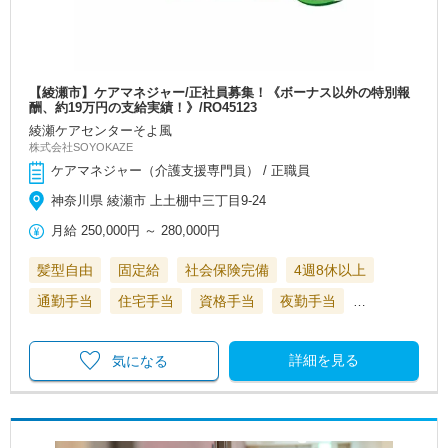
【綾瀬市】ケアマネジャー/正社員募集！《ボーナス以外の特別報
酬、約19万円の支給実績！》/RO45123
綾瀬ケアセンターそよ風
株式会社SOYOKAZE
ケアマネジャー（介護支援専門員） / 正職員
神奈川県 綾瀬市 上土棚中三丁目9-24
月給
250,000円
～
280,000円
髪型自由
固定給
社会保険完備
4週8休以上
通勤手当
住宅手当
資格手当
夜勤手当
…
詳細を見る
気になる