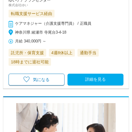
ゆいケアプランセンター
株式会社ゆい
転職支援サービス経由
ケアマネジャー（介護支援専門員） / 正職員
神奈川県 綾瀬市 寺尾台3‐4-18
月給
340,000円
～
託児所・保育支援
4週8休以上
通勤手当
18時までに退社可能
詳細を見る
気になる