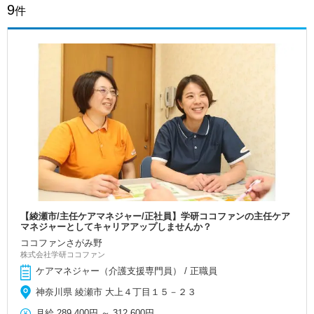
9
件
【綾瀬市/主任ケアマネジャー/正社員】学研ココファンの主任ケア
マネジャーとしてキャリアアップしませんか？
ココファンさがみ野
株式会社学研ココファン
ケアマネジャー（介護支援専門員） / 正職員
神奈川県 綾瀬市 大上４丁目１５－２３
月給
289,400円
～
312,600円