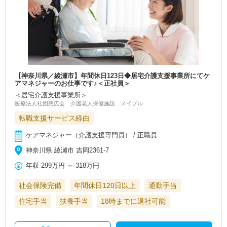
【神奈川県／綾瀬市】年間休日123日◆居宅介護支援事業所にてケ
アマネジャーのお仕事です♪＜正社員＞
＜居宅介護支援事業所＞
医療法人社団慈広会 介護老人保健施設 メイプル
転職支援サービス経由
ケアマネジャー（介護支援専門員） / 正職員
神奈川県 綾瀬市 吉岡2361-7
年収
299万円
～
318万円
社会保険完備
年間休日120日以上
通勤手当
住宅手当
扶養手当
18時までに退社可能