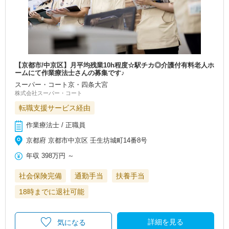
【京都市/中京区】月平均残業10h程度☆駅チカ◎介護付有料老人ホ
ームにて作業療法士さんの募集です♪
スーパー・コート京・四条大宮
株式会社スーパー・コート
転職支援サービス経由
作業療法士 / 正職員
京都府 京都市中京区 壬生坊城町14番8号
年収
398万円
～
社会保険完備
通勤手当
扶養手当
18時までに退社可能
詳細を見る
気になる