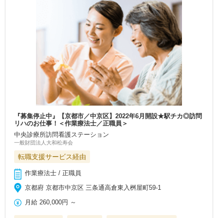
『募集停止中』【京都市／中京区】2022年6月開設★駅チカ◎訪問
リハのお仕事！＜作業療法士／正職員＞
中央診療所訪問看護ステーション
一般財団法人大和松寿会
転職支援サービス経由
作業療法士 / 正職員
京都府 京都市中京区 三条通高倉東入桝屋町59-1
月給
260,000円
～