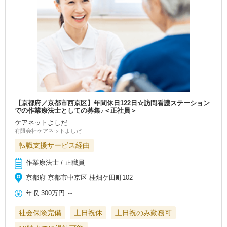
【京都府／京都市西京区】年間休日122日☆訪問看護ステーション
での作業療法士としての募集♪＜正社員＞
ケアネットよしだ
有限会社ケアネットよしだ
転職支援サービス経由
作業療法士 / 正職員
京都府 京都市中京区 桂畑ケ田町102
年収
300万円
～
社会保険完備
土日祝休
土日祝のみ勤務可