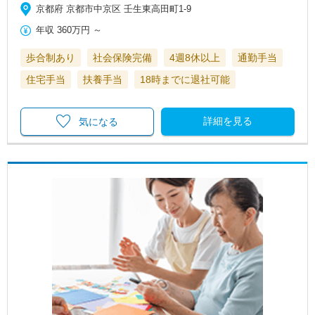
京都府 京都市中京区 壬生東高田町1-9
年収
360万円
～
歩合制あり
社会保険完備
4週8休以上
通勤手当
住宅手当
扶養手当
18時までに退社可能
詳細を見る
気になる