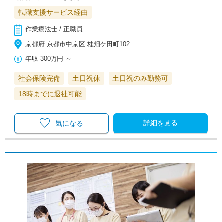
転職支援サービス経由
作業療法士 / 正職員
京都府 京都市中京区 桂畑ケ田町102
年収
300万円
～
社会保険完備
土日祝休
土日祝のみ勤務可
18時までに退社可能
詳細を見る
気になる