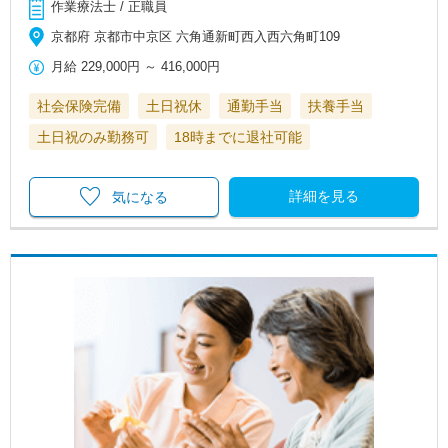
作業療法士 / 正職員
京都府 京都市中京区 六角通新町西入西六角町109
月給
229,000円
～
416,000円
社会保険完備
土日祝休
通勤手当
扶養手当
土日祝のみ勤務可
18時までに退社可能
詳細を見る
気になる