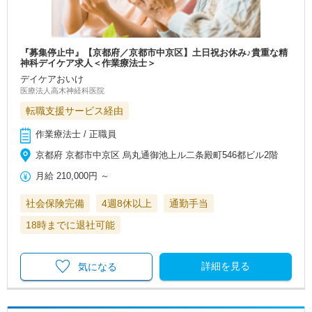
『募集停止中』【京都府／京都市中京区】土日祝お休み♪貴重な精
神科デイケア求人＜作業療法士＞
デイケアおいけ
医療法人高木神経科医院
転職支援サービス経由
作業療法士 / 正職員
京都府 京都市中京区 烏丸通御池上ル二条殿町546都ビル2階
月給
210,000円
～
社会保険完備
4週8休以上
通勤手当
18時までに退社可能
詳細を見る
気になる