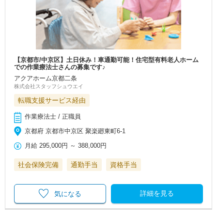
【京都市/中京区】土日休み！車通勤可能！住宅型有料老人ホーム
での作業療法士さんの募集です♪
アクアホーム京都二条
株式会社スタッフシュウエイ
転職支援サービス経由
作業療法士 / 正職員
京都府 京都市中京区 聚楽廻東町6-1
月給
295,000円
～
388,000円
社会保険完備
通勤手当
資格手当
詳細を見る
気になる