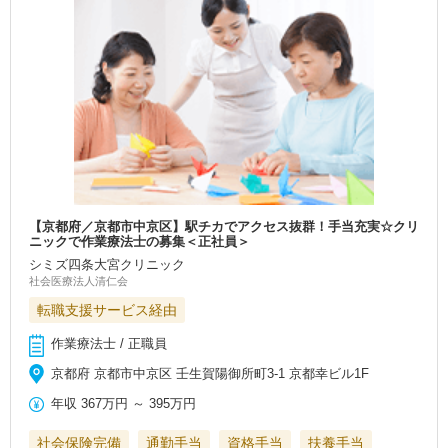
【京都府／京都市中京区】駅チカでアクセス抜群！手当充実☆クリ
ニックで作業療法士の募集＜正社員＞
シミズ四条大宮クリニック
社会医療法人清仁会
転職支援サービス経由
作業療法士 / 正職員
京都府 京都市中京区 壬生賀陽御所町3-1 京都幸ビル1F
年収
367万円
～
395万円
社会保険完備
通勤手当
資格手当
扶養手当