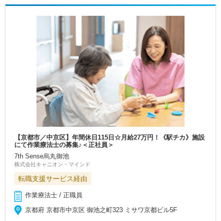
【京都市／中京区】年間休日115日☆月給27万円！《駅チカ》施設
にて作業療法士の募集♪＜正社員＞
7th Sense烏丸御池
株式会社キャニオン・マインド
転職支援サービス経由
作業療法士 / 正職員
京都府 京都市中京区 御池之町323 ミサワ京都ビル5F