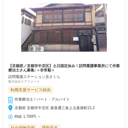
【京都府／京都市中京区】土日固定休み！訪問看護事業所にて作業
療法士さん募集♪＜非常勤＞
訪問看護ステーション京さくら
株式会社ケアフォート
転職支援サービス経由
作業療法士 / パート・アルバイト
京都府 京都市中京区 釜座通三条上る釜座町21-2
時給
1,700円
～
社会保険完備
通勤手当