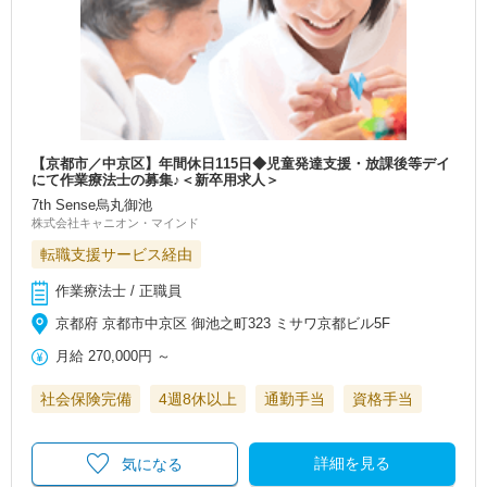
【京都市／中京区】年間休日115日◆児童発達支援・放課後等デイ
にて作業療法士の募集♪＜新卒用求人＞
7th Sense烏丸御池
株式会社キャニオン・マインド
転職支援サービス経由
作業療法士 / 正職員
京都府 京都市中京区 御池之町323 ミサワ京都ビル5F
月給
270,000円
～
社会保険完備
4週8休以上
通勤手当
資格手当
詳細を見る
気になる