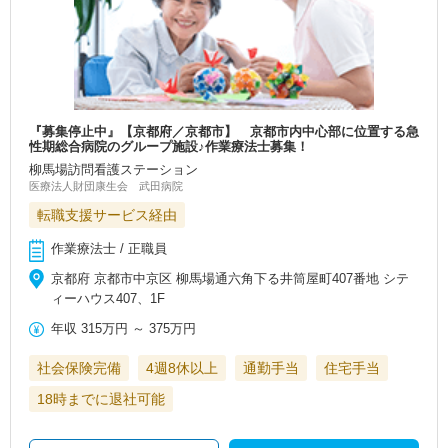
『募集停止中』【京都府／京都市】 京都市内中心部に位置する急
性期総合病院のグループ施設♪作業療法士募集！
柳馬場訪問看護ステーション
医療法人財団康生会 武田病院
転職支援サービス経由
作業療法士 / 正職員
京都府 京都市中京区 柳馬場通六角下る井筒屋町407番地 シテ
ィーハウス407、1F
年収
315万円
～
375万円
社会保険完備
4週8休以上
通勤手当
住宅手当
18時までに退社可能