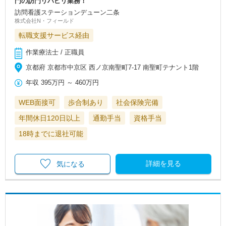
門の訪門リハビリ業務！
訪問看護ステーションデューン二条
株式会社N・フィールド
転職支援サービス経由
作業療法士 / 正職員
京都府 京都市中京区 西ノ京南聖町7-17 南聖町テナント1階
年収
395万円
～
460万円
WEB面接可
歩合制あり
社会保険完備
年間休日120日以上
通勤手当
資格手当
18時までに退社可能
詳細を見る
気になる