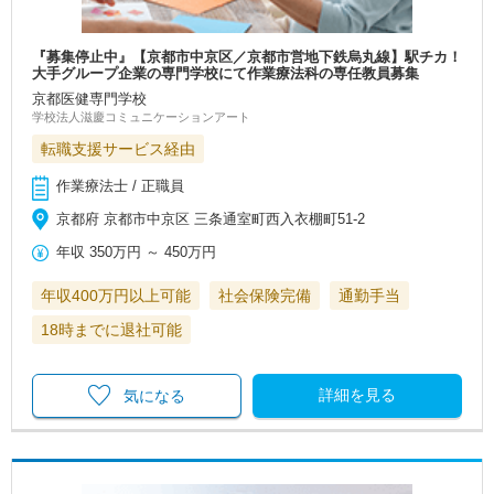
『募集停止中』【京都市中京区／京都市営地下鉄烏丸線】駅チカ！
大手グループ企業の専門学校にて作業療法科の専任教員募集
京都医健専門学校
学校法人滋慶コミュニケーションアート
転職支援サービス経由
作業療法士 / 正職員
京都府 京都市中京区 三条通室町西入衣棚町51-2
年収
350万円
～
450万円
年収400万円以上可能
社会保険完備
通勤手当
18時までに退社可能
詳細を見る
気になる