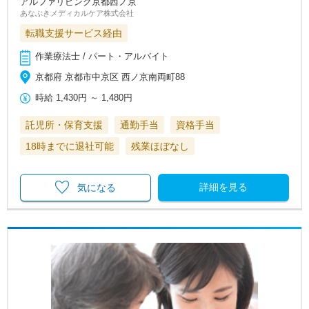
アルファリビング京都西ノ京
あなぶきメディカルケア株式会社
転職支援サービス経由
作業療法士 / パート・アルバイト
京都府 京都市中京区 西ノ京南両町88
時給
1,430円
～
1,480円
託児所・保育支援
通勤手当
資格手当
18時までに退社可能
残業ほぼなし
詳細を見る
気になる