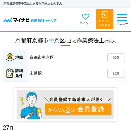
京都府京都市中京区にある作業療法士の求人
ログイン
気になる
メニュー
会員登録
京都府京都市中京区
作業療法士
にある
の
求人
京都市中京区
地域
変更
詳細
未選択
変更
条件
27
件