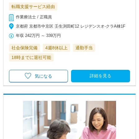
転職支援サービス経由
作業療法士 / 正職員
京都府 京都市中京区 壬生渕田町12 レジデンスオ-クラA棟1F
年収
242万円
～
339万円
社会保険完備
4週8休以上
通勤手当
18時までに退社可能
詳細を見る
気になる