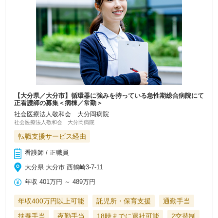
【大分県／大分市】循環器に強みを持っている急性期総合病院にて
正看護師の募集＜病棟／常勤＞
社会医療法人敬和会 大分岡病院
社会医療法人敬和会 大分岡病院
転職支援サービス経由
看護師 / 正職員
大分県 大分市 西鶴崎3-7-11
年収
401万円
～
489万円
年収400万円以上可能
託児所・保育支援
通勤手当
扶養手当
夜勤手当
18時までに退社可能
2交替制