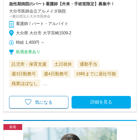
急性期病院のパート看護師【外来・手術室限定】募集中！
大分市医師会立アルメイダ病院
一般社団法人大分市医師会
看護師 / パート・アルバイト
大分県 大分市 大字宮崎1509-2
時給
1,400円
～
処遇改善あり
託児所・保育支援
土日祝休
通勤手当
週3日勤務可
週4日勤務可
18時までに退社可能
残業ほぼなし
…
詳細を見る
気になる
新着