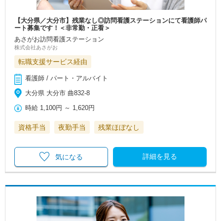
【大分県／大分市】残業なし◎訪問看護ステーションにて看護師パ
ート募集です！＜非常勤・正看＞
あさがお訪問看護ステーション
株式会社あさがお
転職支援サービス経由
看護師 / パート・アルバイト
大分県 大分市 曲832-8
時給
1,100円
～
1,620円
資格手当
夜勤手当
残業ほぼなし
詳細を見る
気になる