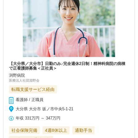
【大分県／大分市】日勤のみ♪完全週休2日制！精神科病院の病棟
で正看護師募集＜正社員＞
渕野病院
医療法人社団淵野会
転職支援サービス経由
看護師 / 正職員
大分県 大分市 坂ノ市中央5-1-21
年収
331万円
～
347万円
社会保険完備
4週8休以上
通勤手当