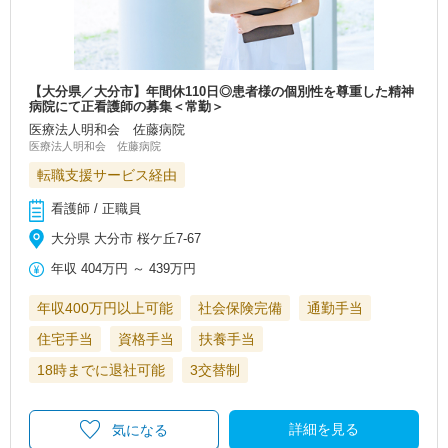
【大分県／大分市】年間休110日◎患者様の個別性を尊重した精神
病院にて正看護師の募集＜常勤＞
医療法人明和会 佐藤病院
医療法人明和会 佐藤病院
転職支援サービス経由
看護師 / 正職員
大分県 大分市 桜ケ丘7-67
年収
404万円
～
439万円
年収400万円以上可能
社会保険完備
通勤手当
住宅手当
資格手当
扶養手当
18時までに退社可能
3交替制
詳細を見る
気になる