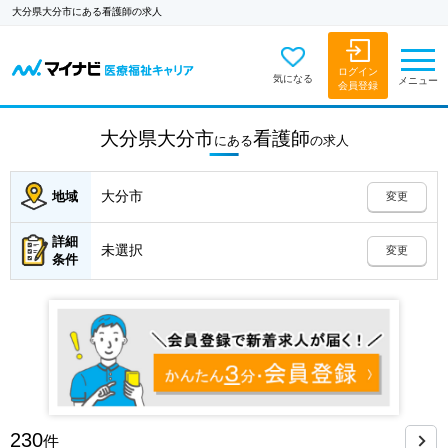
大分県大分市にある看護師の求人
ログイン
気になる
メニュー
会員登録
大分県大分市
看護師
にある
の
求人
大分市
地域
変更
詳細
未選択
変更
条件
230
件