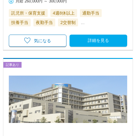
月給
260,000円
～
300,000円
託児所・保育支援
4週8休以上
通勤手当
扶養手当
夜勤手当
2交替制
…
詳細を見る
気になる
記事あり