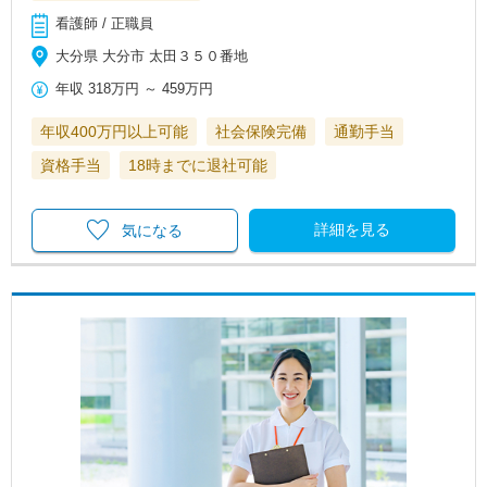
看護師 / 正職員
大分県 大分市 太田３５０番地
年収
318万円
～
459万円
年収400万円以上可能
社会保険完備
通勤手当
資格手当
18時までに退社可能
詳細を見る
気になる