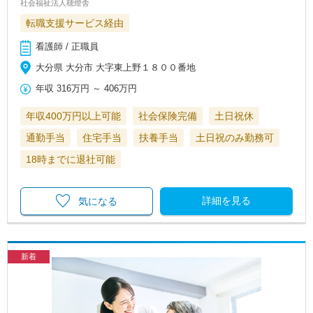
社会福祉法人穂燈舎
転職支援サービス経由
看護師 / 正職員
大分県 大分市 大字東上野１８００番地
年収
316万円
～
406万円
年収400万円以上可能
社会保険完備
土日祝休
通勤手当
住宅手当
扶養手当
土日祝のみ勤務可
18時までに退社可能
詳細を見る
気になる
新着