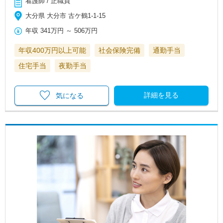
看護師 / 正職員
大分県 大分市 古ケ鶴1-1-15
年収
341万円
～
506万円
年収400万円以上可能
社会保険完備
通勤手当
住宅手当
夜勤手当
詳細を見る
気になる