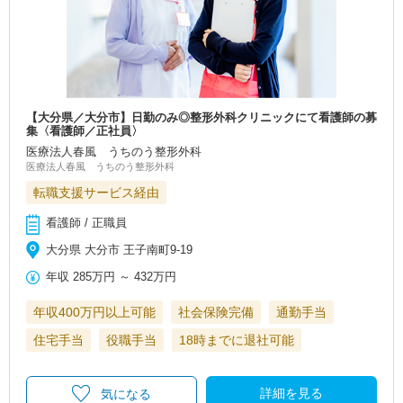
【大分県／大分市】日勤のみ◎整形外科クリニックにて看護師の募
集〈看護師／正社員〉
医療法人春風 うちのう整形外科
医療法人春風 うちのう整形外科
転職支援サービス経由
看護師 / 正職員
大分県 大分市 王子南町9-19
年収
285万円
～
432万円
年収400万円以上可能
社会保険完備
通勤手当
住宅手当
役職手当
18時までに退社可能
詳細を見る
気になる