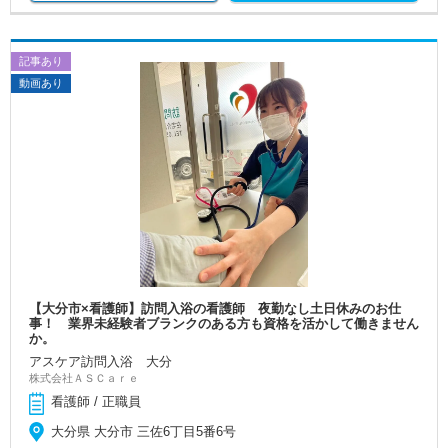
記事あり
動画あり
【大分市×看護師】訪問入浴の看護師 夜勤なし土日休みのお仕
事！ 業界未経験者ブランクのある方も資格を活かして働きません
か。
アスケア訪問入浴 大分
株式会社ＡＳＣａｒｅ
看護師 / 正職員
大分県 大分市 三佐6丁目5番6号