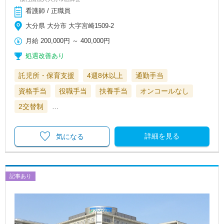
看護師 / 正職員
大分県 大分市 大字宮崎1509-2
月給
200,000円
～
400,000円
処遇改善あり
託児所・保育支援
4週8休以上
通勤手当
資格手当
役職手当
扶養手当
オンコールなし
2交替制
…
詳細を見る
気になる
記事あり