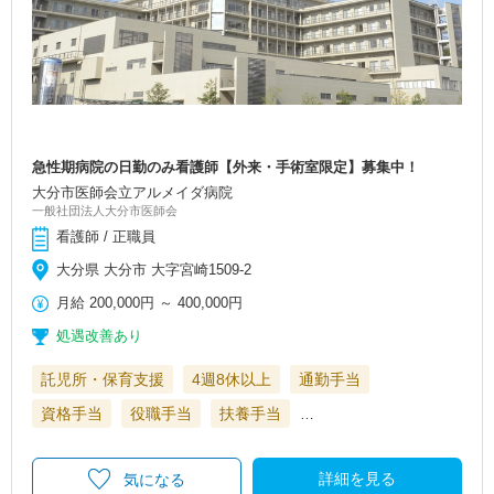
急性期病院の日勤のみ看護師【外来・手術室限定】募集中！
大分市医師会立アルメイダ病院
一般社団法人大分市医師会
看護師 / 正職員
大分県 大分市 大字宮崎1509-2
月給
200,000円
～
400,000円
処遇改善あり
託児所・保育支援
4週8休以上
通勤手当
資格手当
役職手当
扶養手当
…
詳細を見る
気になる