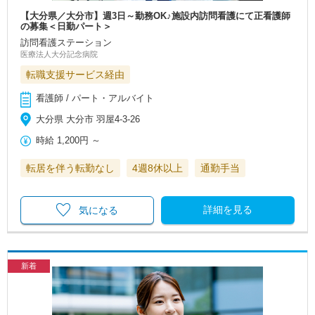
【大分県／大分市】週3日～勤務OK♪施設内訪問看護にて正看護師
の募集＜日勤パート＞
訪問看護ステーション
医療法人大分記念病院
転職支援サービス経由
看護師 / パート・アルバイト
大分県 大分市 羽屋4-3-26
時給
1,200円
～
転居を伴う転勤なし
4週8休以上
通勤手当
詳細を見る
気になる
新着