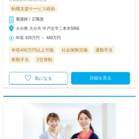
転職支援サービス経由
看護師 / 正職員
大分県 大分市 中戸次字二本木5956
年収
426万円
～
449万円
年収400万円以上可能
社会保険完備
通勤手当
夜勤手当
2交替制
詳細を見る
気になる