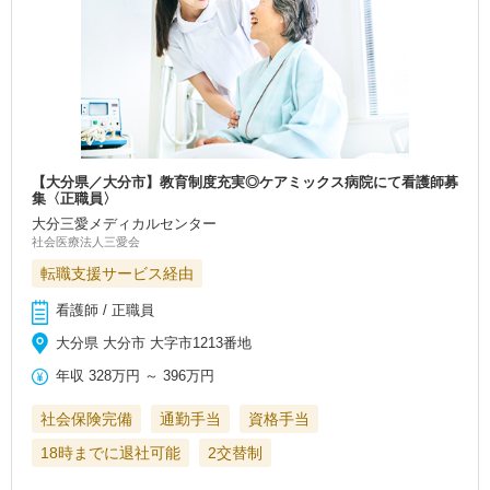
【大分県／大分市】教育制度充実◎ケアミックス病院にて看護師募
集〈正職員〉
大分三愛メディカルセンター
社会医療法人三愛会
転職支援サービス経由
看護師 / 正職員
大分県 大分市 大字市1213番地
年収
328万円
～
396万円
社会保険完備
通勤手当
資格手当
18時までに退社可能
2交替制