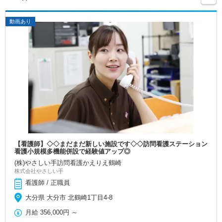
動画あり
【看護師】◇◇まだまだ新しい施設です◇◇訪問看護ステーション
看護小規模多機能併設で経験値アップ◎
(株)やさしい手訪問看護かえりえ鶴崎
株式会社やさしい手
看護師 / 正職員
大分県 大分市 北鶴崎1丁目4-8
月給
356,000円
～