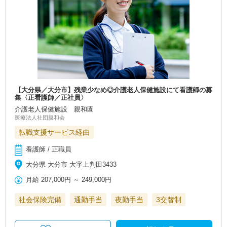
【大分県／大分市】残業少なめ◎介護老人保健施設にて看護師の募
集〈正看護師／正社員〉
介護老人保健施設 親和園
医療法人社団親和会
転職支援サービス経由
看護師 / 正職員
大分県 大分市 大字上判田3433
月給
207,000円
～
249,000円
社会保険完備
通勤手当
夜勤手当
3交替制